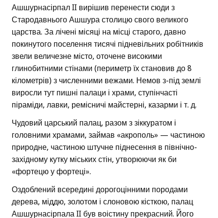
Ашшурнасірпал II вирішив перенести сюди з
Стародавнього Ашшура столицю свого великого
царства. За лічені місяці на місці старого, давно
покинутого поселення тисячі підневільних робітників
звели величезне місто, оточене високими
глинобитними стінами (периметр їх становив до 8
кілометрів) з численними вежами. Немов з-під землі
виросли тут пишні палаци і храми, ступінчасті
піраміди, лавки, ремісничі майстерні, казарми і т. д.
Чудовий царський палац, разом з зіккуратом і
головними храмами, займав «акрополь» — частиною
природне, частиною штучне піднесення в північно-
західному кутку міських стін, утворюючи як би
«фортецю у фортеці».
Оздоблений всередині дорогоцінними породами
дерева, міддю, золотом і слоновою кісткою, палац
Ашшурнасірпала II був воістину прекрасний. Його