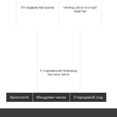
Хто відкрив Австралію
«Кінець світу» в історії
людства
У старовинний Новгород.
Частина третя.
Археологія
Мандрівки часом
Стародавній схід