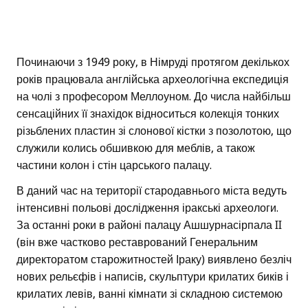
Починаючи з 1949 року, в Німруді протягом декількох
років працювала англійська археологічна експедиція
на чолі з професором Меллоуном. До числа найбільш
сенсаційних її знахідок відноситься колекція тонких
різьблених пластин зі слонової кістки з позолотою, що
служили колись обшивкою для меблів, а також
частини колон і стін царського палацу.
В даний час на території стародавнього міста ведуть
інтенсивні польові дослідження іракські археологи.
За останні роки в районі палацу Ашшурнасірпала II
(він вже частково реставрований Генеральним
директоратом старожитностей Іраку) виявлено безліч
нових рельєфів і написів, скульптури крилатих биків і
крилатих левів, ванні кімнати зі складною системою