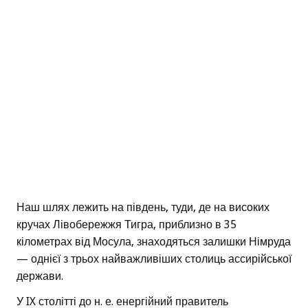
Наш шлях лежить на південь, туди, де на високих
кручах Лівобережжя Тигра, приблизно в 35
кілометрах від Мосула, знаходяться залишки Німруда
— однієї з трьох найважливіших столиць ассирійської
держави.
У IX столітті до н. е. енергійний правитель