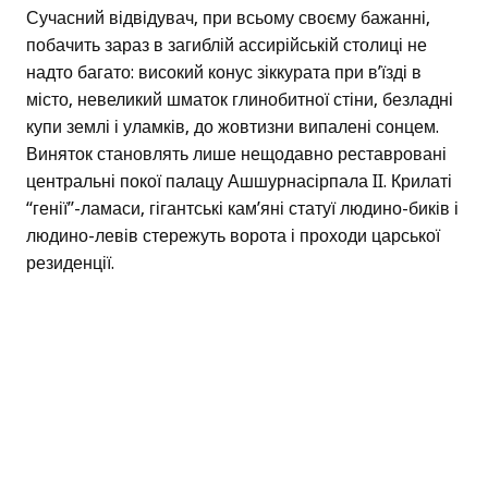
Сучасний відвідувач, при всьому своєму бажанні,
побачить зараз в загиблій ассирійській столиці не
надто багато: високий конус зіккурата при в’їзді в
місто, невеликий шматок глинобитної стіни, безладні
купи землі і уламків, до жовтизни випалені сонцем.
Виняток становлять лише нещодавно реставровані
центральні покої палацу Ашшурнасірпала II. Крилаті
“генії”-ламаси, гігантські кам’яні статуї людино-биків і
людино-левів стережуть ворота і проходи царської
резиденції.