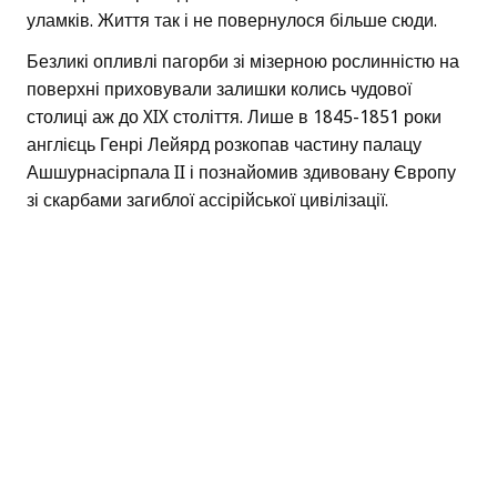
уламків. Життя так і не повернулося більше сюди.
Безликі опливлі пагорби зі мізерною рослинністю на
поверхні приховували залишки колись чудової
столиці аж до XIX століття. Лише в 1845-1851 роки
англієць Генрі Лейярд розкопав частину палацу
Ашшурнасірпала II і познайомив здивовану Європу
зі скарбами загиблої ассірійської цивілізації.