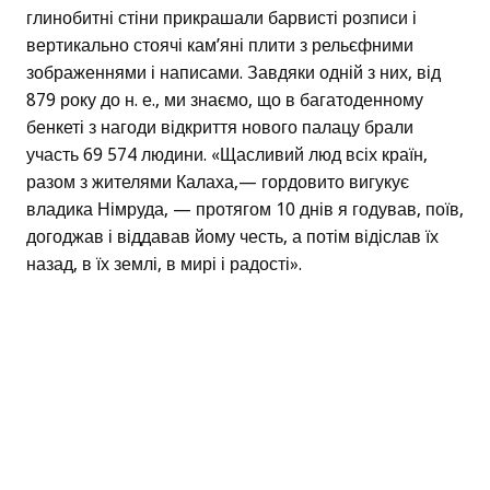
глинобитні стіни прикрашали барвисті розписи і
вертикально стоячі кам’яні плити з рельєфними
зображеннями і написами. Завдяки одній з них, від
879 року до н. е., ми знаємо, що в багатоденному
бенкеті з нагоди відкриття нового палацу брали
участь 69 574 людини. «Щасливий люд всіх країн,
разом з жителями Калаха,— гордовито вигукує
владика Німруда, — протягом 10 днів я годував, поїв,
догоджав і віддавав йому честь, а потім відіслав їх
назад, в їх землі, в мирі і радості».