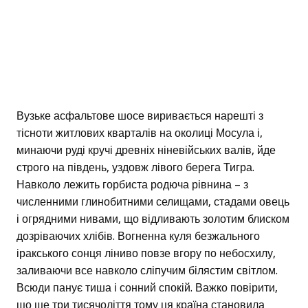
Вузьке асфальтове шосе виривається нарешті з
тісноти житлових кварталів на околиці Мосула і,
минаючи руді кручі древніх ніневійських валів, йде
строго на південь, уздовж лівого берега Тигра.
Навколо лежить горбиста родюча рівнина – з
численними глинобитними селищами, стадами овець
і огрядними нивами, що відливають золотим блиском
дозріваючих хлібів. Вогненна куля безжального
іракського сонця ліниво повзе вгору по небосхилу,
заливаючи все навколо сліпучим білястим світлом.
Всюди панує тиша і сонний спокій. Важко повірити,
що ще три тисячоліття тому ця країна становила