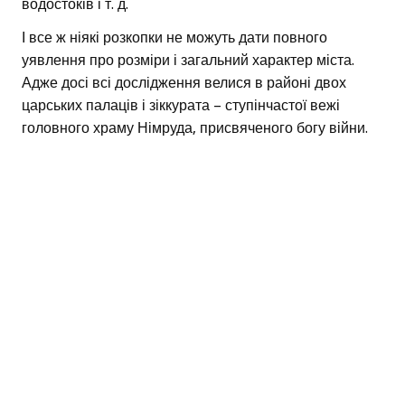
водостоків і т. д.
І все ж ніякі розкопки не можуть дати повного
уявлення про розміри і загальний характер міста.
Адже досі всі дослідження велися в районі двох
царських палаців і зіккурата – ступінчастої вежі
головного храму Німруда, присвяченого богу війни.