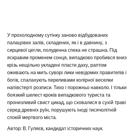
У прохолодному сутінку заново відбудованих
палацових залів, складених, як і в давнину, з
сирцевої цегли, полуденна спека не страшна. Під
яскравим променем сонця, випадково пробився вниз
крізь нещільно укладені пласти даху, раптом
оживають на мить суворі лики невідомих правителів і
богів, спалахують переливами колірної веселки
напівстерті розписи. Тихо і порожньо навколо. І тільки
боязкий шелест кроків випадкового туриста та
пронизливий свист цикад, що сховалися в сухій траві
серед древніх руїн, порушують іноді тисячолітній
спокій мертвого міста.
Автор: В. Гуляєв, кандидат історичних наук.