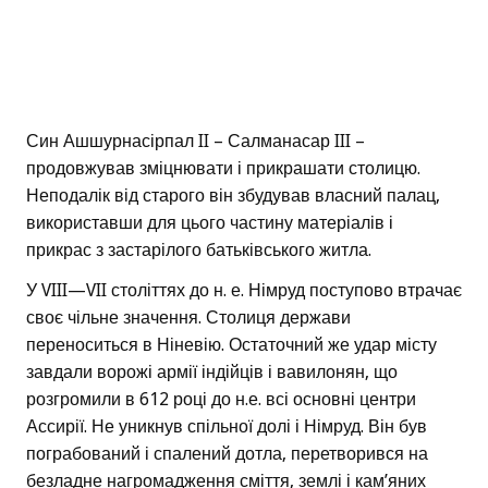
Син Ашшурнасірпал II – Салманасар III –
продовжував зміцнювати і прикрашати столицю.
Неподалік від старого він збудував власний палац,
використавши для цього частину матеріалів і
прикрас з застарілого батьківського житла.
У VIII—VII століттях до н. е. Німруд поступово втрачає
своє чільне значення. Столиця держави
переноситься в Ніневію. Остаточний же удар місту
завдали ворожі армії індійців і вавилонян, що
розгромили в 612 році до н.е. всі основні центри
Ассирії. Не уникнув спільної долі і Німруд. Він був
пограбований і спалений дотла, перетворився на
безладне нагромадження сміття, землі і кам’яних