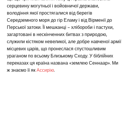
серцевину могутньої і войовничої держави,
володіння якої простягалися від берегів
Середземного моря до гір Еламу і від Вірменії до
Перської затоки. Її мешканці – хлібороби і пастухи,
загартовані в нескінченних битвах з природою,
служили кістяком невеликої, але добре навченої армії
місцевих царів, що пронеслася спустошливим
ураганом по всьому Близькому Сходу. У біблійних
переказах ця країна названа «землею Сеннаар». Ми
ж знаємо її як
Ассирію
.