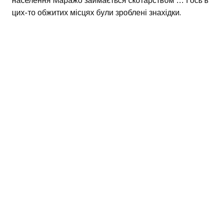
населення Маражо займається скотарством … І ось в
цих-то обжитих місцях були зроблені знахідки.