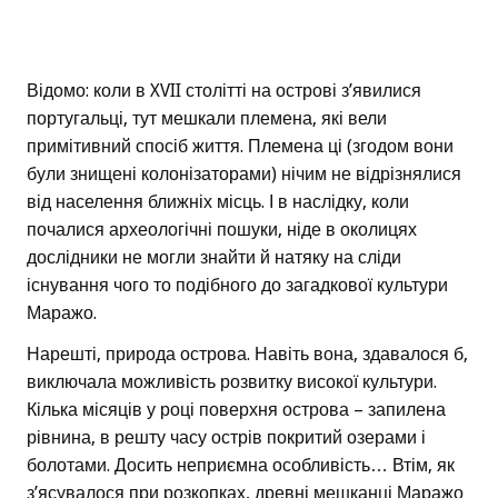
Відомо: коли в XVII столітті на острові з’явилися
португальці, тут мешкали племена, які вели
примітивний спосіб життя. Племена ці (згодом вони
були знищені колонізаторами) нічим не відрізнялися
від населення ближніх місць. І в наслідку, коли
почалися археологічні пошуки, ніде в околицях
дослідники не могли знайти й натяку на сліди
існування чого то подібного до загадкової культури
Маражо.
Нарешті, природа острова. Навіть вона, здавалося б,
виключала можливість розвитку високої культури.
Кілька місяців у році поверхня острова – запилена
рівнина, в решту часу острів покритий озерами і
болотами. Досить неприємна особливість… Втім, як
з’ясувалося при розкопках, древні мешканці Маражо