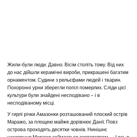
Жили-були люди. Давно. Вісім століть тому. Від них
до нас дійшли керамічні вироби, прикрашені багатим
орнаментом. Судини з рельєфами людей і тварин.
Похоронні урни зберегли попіл померлих. Сліди цієї
культури були знайдені несподівано – і в
несподіваному місці.
У гирлі річки Амазонки розташований плоский острів
Маражо, за площею майже дорівнює Данії. Повз
острова проходять десятки човнів. Нинішнє