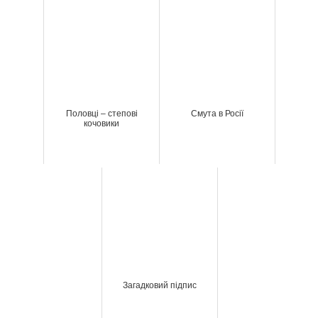
Половці – степові
Смута в Росії
кочовики
Загадковий підпис