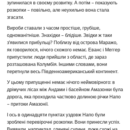
зупинилася в своєму розвитку. А потім – показують
розкопки – повільно, але неухильно вона стала
згасати.
Вироби ставали з часом простіше, грубіше,
одноманітніше. Знахідки – блідіше. Звідки ж таки
з’явилися прибульці? Поблизу від острова Маражо,
як говорилося, нічого схожого немає. Еванс і Меггер
припустили: люди прийшли з області, де зараз
розташована Колумбія. Іншими словами, вони
перетнули весь Південноамериканський континент.
У цьому припущенні немає нічого неймовірного: в
дрімучих лісах між Андами і басейном Амазонки була
дорога, яка проходила частково долиною річки Напо
– притоки Амазонії.
І ось в одинадцяти пунктах уздовж Напо були
зроблені перевірочні розкопки. Вони принесли успіх.
Виявили, наприклад, глиняні судини, дуже схожі на