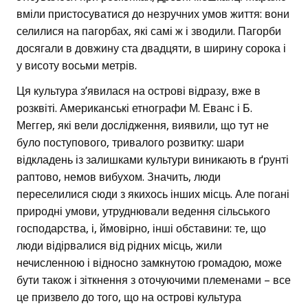
вміли пристосуватися до незручних умов життя: вони
селилися на пагорбах, які самі ж і зводили. Пагорби
досягали в довжину ста двадцяти, в ширину сорока і
у висоту восьми метрів.
Ця культура з’явилася на острові відразу, вже в
розквіті. Американські етнографи М. Еванс і Б.
Меггер, які вели дослідження, виявили, що тут не
було поступового, тривалого розвитку: шари
відкладень із залишками культури виникають в ґрунті
раптово, немов вибухом. Значить, люди
переселилися сюди з якихось інших місць. Але погані
природні умови, утруднювали ведення сільського
господарства, і, ймовірно, інші обставини: те, що
люди відірвалися від рідних місць, жили
нечисленною і відносно замкнутою громадою, може
бути також і зіткнення з оточуючими племенами – все
це призвело до того, що на острові культура