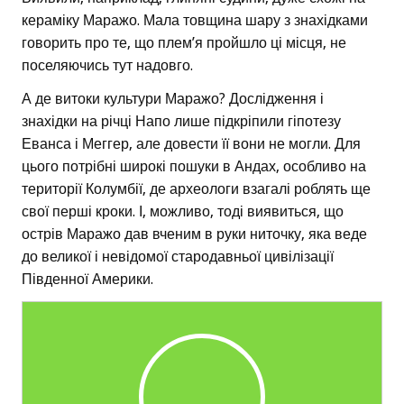
кераміку Маражо. Мала товщина шару з знахідками
говорить про те, що плем’я пройшло ці місця, не
поселяючись тут надовго.
А де витоки культури Маражо? Дослідження і
знахідки на річці Напо лише підкріпили гіпотезу
Еванса і Меггер, але довести її вони не могли. Для
цього потрібні широкі пошуки в Андах, особливо на
території Колумбії, де археологи взагалі роблять ще
свої перші кроки. І, можливо, тоді виявиться, що
острів Маражо дав вченим в руки ниточку, яка веде
до великої і невідомої стародавньої цивілізації
Південної Америки.