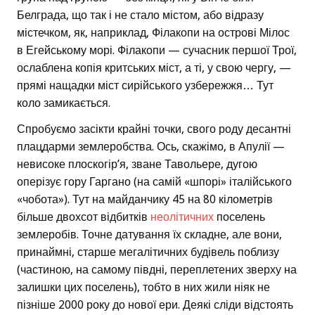
Белграда, що так і не стало містом, або відразу
містечком, як, наприклад, Філакопи на острові Мілос
в Егейському морі. Філакопи — сучасник першої Трої,
ослаблена копія критських міст, а ті, у свою чергу, —
прямі нащадки міст сирійського узбережжя… Тут
коло замикається.
Спробуємо засікти крайні точки, свого роду десантні
плацдарми землеробства. Ось, скажімо, в Апулії —
невисоке плоскогір’я, зване Тавольере, дугою
оперізує гору Гаргано (на самій «шпорі» італійського
«чобота»). Тут на майданчику 45 на 80 кілометрів
більше двохсот відбитків
неолітичних
поселень
землеробів. Точне датування їх складне, але вони,
принаймні, старше мегалітичних будівель поблизу
(частиною, на самому півдні, переплетених зверху на
залишки цих поселень), тобто в них жили ніяк не
пізніше 2000 року до нової ери. Деякі сліди відстоять