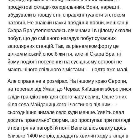
продуктові склади-холодильники. Вони, нарешті,
вбудували в товщу стін справжні туалети зі стоком
назовні. Не знаючи науки прядіння вовни, мешканці
Скара Бра утеплювались овчинами і в цілому склали
побут, що до смішного нагадує побут сучасних
заполярних станцій. Так, за рівнем комфорту це
цілком міський спосіб життя, але ні Скара Бра, ні
йому подібні поселення на сусідньому острові не
мають нічого спільного з містами — надто вже малі.
Але справа не в розмірах. На іншому краю Європи,
на теренах від Умані до Черкас Київщини збереглися
сліди грандіозних для свого часу селищ. Одне з них
біля села Майданицького і частиною під ним —
сьогоднішнє чимале село куди менше. Уявіть овал
досить правильної форми, що проступає при погляді
з повітря на пагорбі й полі. Велика вісь овалу щось
близько 1400 метрів, двадцять хвилин ходу з кінця в