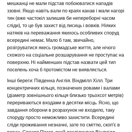
мешканці не мали підстав побоюватися нападів
ззовні. Якщо навіть вали по краях канав і мали нагорі
тин (вже частокіл залишив би непереборні часом
сліди), то це був захист від лисиць і вовків. Ніяких
натяків на переважання якихось особливих споруд
всередині немає. Мало б там, звичайно,
розігруватися якесь громадське життя, але нічого
схожого на соціальне розшарування не проступає на
поверхню. Ні найменших підстав назвати цей тип
поселень хоча б протомістом не виявляється.
Інші береги: Південна Англія. Віндмілл Хілл. Три
концентричних кільця, позначених ровами і валами
(діаметр зовнішнього кільця близько трьохсот метрів)
перериваються входами в десятки місць. Ясно, що
завдання оборони в розрахунок не входило, таку
споруду просто неможливо захистити. Всередині
сліди проживання незначні, зате по сміттю, скоп’є в