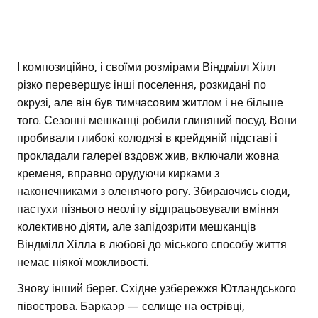
І композиційно, і своїми розмірами Віндмілл Хілл
різко перевершує інші поселення, розкидані по
окрузі, але він був тимчасовим житлом і не більше
того. Сезонні мешканці робили глиняний посуд. Вони
пробивали глибокі колодязі в крейдяній підставі і
прокладали галереї вздовж жив, включали жовна
кременя, вправно орудуючи кирками з
наконечниками з оленячого рогу. Збираючись сюди,
пастухи пізнього неоліту відпрацьовували вміння
колективно діяти, але запідозрити мешканців
Віндмілл Хілла в любові до міського способу життя
немає ніякої можливості.
Знову інший берег. Східне узбережжя Ютландського
півострова. Баркаэр — селище на острівці,