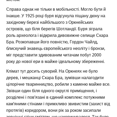
Справа однак не тільки в мобільності. Могло бути й
інакше. У 1925 році буря відсунула піщану дюну на
західному березі найбільшого з Оркнейських
островів, що біля берегів Шотландії. Буря зіграла
роль археолога і відкрила дивовижне селище Скара
Бра. Розкопавши його повністю, Гордон Чайлд,
блискучий знавець європейського неоліту і бронзи,
міг представити здивованим читачам побут 2000
року до нової ери в майже ідеальному збереженні.
Клімат тут досить суворий. На Оркнеях не було
дерев, і мешканці Скара Бра, зумівши налагодити
цілорічне тваринництво, робили з каменю майже все.
Звівши один біля одного округлі приміщення, і
розділені і пов’язані в єдиний комплекс потужними
кам’яними стінами і примхливо звивистим (захист від
протягів) коридором, вони рік за роком засипали
зовнішні стіни сміттям, що накопичувалося. Так було