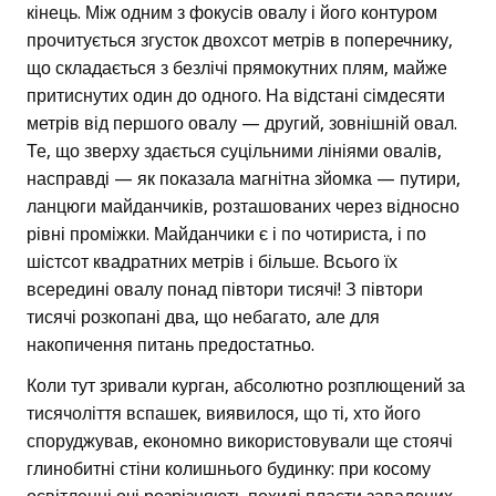
кінець. Між одним з фокусів овалу і його контуром
прочитується згусток двохсот метрів в поперечнику,
що складається з безлічі прямокутних плям, майже
притиснутих один до одного. На відстані сімдесяти
метрів від першого овалу — другий, зовнішній овал.
Те, що зверху здається суцільними лініями овалів,
насправді — як показала магнітна зйомка — путири,
ланцюги майданчиків, розташованих через відносно
рівні проміжки. Майданчики є і по чотириста, і по
шістсот квадратних метрів і більше. Всього їх
всередині овалу понад півтори тисячі! З півтори
тисячі розкопані два, що небагато, але для
накопичення питань предостатньо.
Коли тут зривали курган, абсолютно розплющений за
тисячоліття вспашек, виявилося, що ті, хто його
споруджував, економно використовували ще стоячі
глинобитні стіни колишнього будинку: при косому