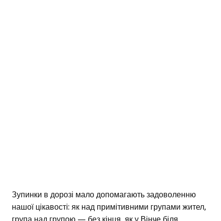
Зупинки в дорозі мало допомагають задоволенню
нашої цікавості: як над примітивними групами жител,
група над групою — без кінця, як у Вінче біля