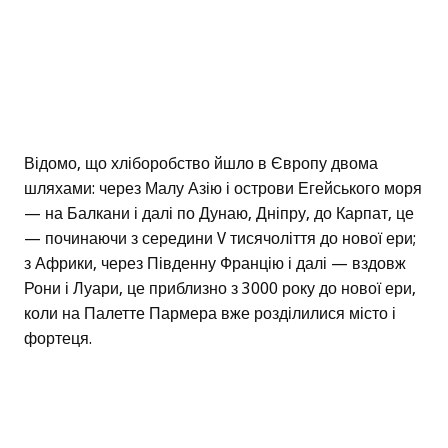
Відомо, що хліборобство йшло в Європу двома
шляхами: через Малу Азію і острови Егейського моря
— на Балкани і далі по Дунаю, Дніпру, до Карпат, це
— починаючи з середини V тисячоліття до нової ери;
з Африки, через Південну Францію і далі — вздовж
Рони і Луари, це приблизно з 3000 року до нової ери,
коли на Палетте Пармера вже розділилися місто і
фортеця.