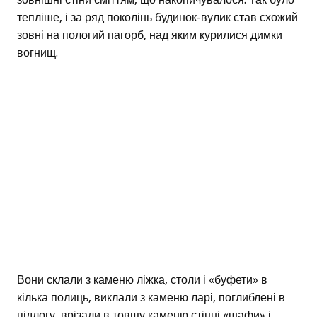
тепліше, і за ряд поколінь будинок-вулик став схожий
зовні на пологий пагорб, над яким курилися димки
вогнищ.
Вони склали з каменю ліжка, столи і «буфети» в
кілька полиць, виклали з каменю ларі, поглиблені в
підлогу, врізали в товщу каменю стінні «шафи» і