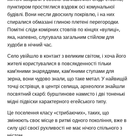
пунктиром простяглися вздовж осі комунальної
будівлі. Вони несли двосхилу покрівлю, і на них
спиралися обмазані глиною плетені перегородки.
Помітні сліди комірних стовпів по кінцях «вулиці»,
яка, напевно, слугувала загальним стійлом для
худоби в нічний час.
Село увійшло в контакт з великим світом, і хоча його
жителі користувалися в повсякденності тільки
кам’яними знаряддями, кам’яними ступами для
зерна, вони чудово знали, що таке метал. У найвищій
точці острівця, в центрі селища, археологи знайшли
посвятний скарб: бурштинове намисто і дві тоненькі
мідні підвіски характерного егейського типу.
Це поселення класу «стрибаючих», таких, що
змінюють своє місце в ритмі одного покоління, вже в
силу цієї своєї рухливості не має нічого спільного з
містом.