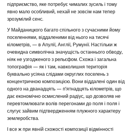
підприємство, яке потребує чималих зусиль і тому
явно мало особливий, нехай не зовсім нам тепер
зрозумілий сенс.
У Майданицкого багато спільного з сучасними йому
поселеннями, віддаленими від нього на тисячі
кілометрів, — в Апулії, Англії, Румунії. Настільки ж
очевидна символічна значущість останнього обводу,
ніяк не узгодженого з рельєфом. Схожа і загальна
топографія — як і там, навколишня територія
буквально усіяна слідами округлих поселень з
концентричною композицією. Вони віддалені один від
одного на дванадцять — п’ятнадцять кілометрів, що
дає економічно осмислений радіус, що дозволяв не
перевтомлювати волів перегонами до поля і поля і
слугує зайвим підтвердженням плужного характеру
землеробства.
І все ж при явній схожості композиції відмінності