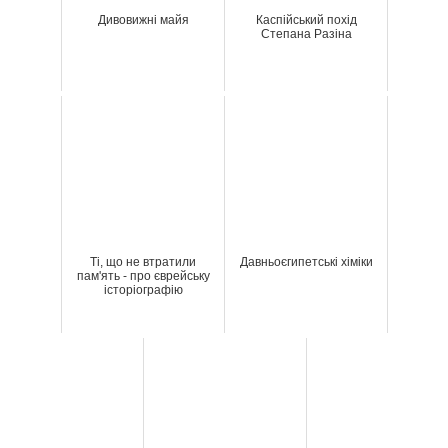
Дивовижні майя
Каспійський похід
Степана Разіна
Ті, що не втратили
Давньоєгипетські хіміки
пам'ять - про єврейську
історіографію