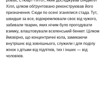
ровах, Стюарт Піггот, який досліджував Віндмілл
Хілл, цілком обґрунтовано реконструював його
призначення. Сюди по осені зганялися стада. Тут,
швидше за все, відокремлювали своє від чужого,
забивали тварин, яких нічим було прогодувати
взимку, влаштовували вселенський бенкет. Цілком
ймовірно, що концентричні кола, замикаючи
внутрішнє від зовнішнього, служили і для поділу
жінок з дітьми від підлітків, тих і інших — від
чоловіків.