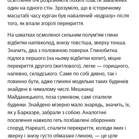
освітленні очі розрізняють похилі пласти завалених
один на одного стін. Зрозуміло, що в історичному
масштабі часу курган був навалений «відразу» після
того, як впали згорілі перекриття.
На шматках осмоленої сильним полум’ям глини
відбитки напівколод, внизу товстіша, зверху тонша.
Значить, два з половиною поверхи. Глинобитна
підлога першого (на ньому відбитки копит), міцне
перекриття другого (житлового), легке — горищного,
напевно, складського. Саме по собі дивно, так і
повинно бути, адже глиняні модельки таких будинків
знайдені в чималому числі. Мешканці
Майданицького, поза сумнівом, самі спалили
будинки. Знайдено мізерно мало знарядь, значить, їх,
як у Баркаэре, забрали з собою. Аналогічні
поселення навколо геть позбавлені оборонних
споруд. Нарешті, спалити перекриття, колоди яких і
зверху і знизу густо обмазані глиною, — це ціле