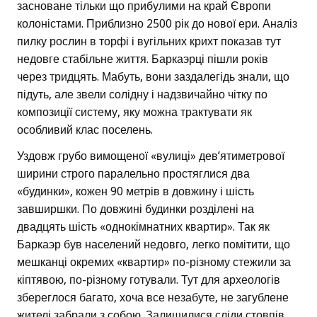
засноване тільки що прибулими на край Європи
колоністами. Приблизно 2500 рік до нової ери. Аналіз
пилку рослин в торфі і вугільних крихт показав тут
недовге стабільне життя. Баркаэрці пішли років
через тридцять. Мабуть, вони заздалегідь знали, що
підуть, але звели солідну і надзвичайно чітку по
композиції систему, яку можна трактувати як
особливий клас поселень.
Уздовж грубо вимощеної «вулиці» дев’ятиметрової
ширини строго паралельно простяглися два
«будинки», кожен 90 метрів в довжину і шість
завширшки. По довжині будинки розділені на
двадцять шість «однокімнатних квартир». Так як
Баркаэр був населений недовго, легко помітити, що
мешканці окремих «квартир» по-різному стежили за
кіптявою, по-різному готували. Тут для археологів
збереглося багато, хоча все незабуте, не загублене
жителі забрали з собою. Залишилися сліди стовпів,