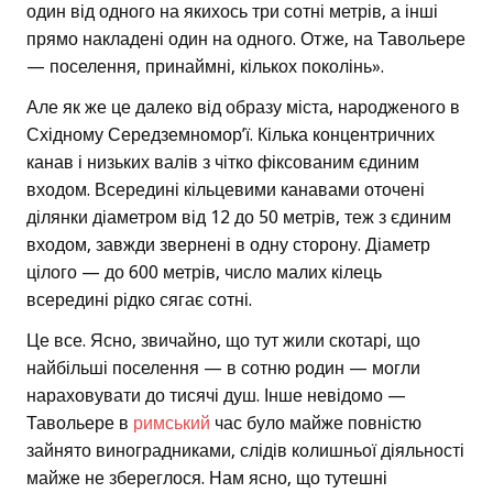
один від одного на якихось три сотні метрів, а інші
прямо накладені один на одного. Отже, на Тавольере
— поселення, принаймні, кількох поколінь».
Але як же це далеко від образу міста, народженого в
Східному Середземномор’ї. Кілька концентричних
канав і низьких валів з чітко фіксованим єдиним
входом. Всередині кільцевими канавами оточені
ділянки діаметром від 12 до 50 метрів, теж з єдиним
входом, завжди звернені в одну сторону. Діаметр
цілого — до 600 метрів, число малих кілець
всередині рідко сягає сотні.
Це все. Ясно, звичайно, що тут жили скотарі, що
найбільші поселення — в сотню родин — могли
нараховувати до тисячі душ. Інше невідомо —
Тавольере в
римський
час було майже повністю
зайнято виноградниками, слідів колишньої діяльності
майже не збереглося. Нам ясно, що тутешні