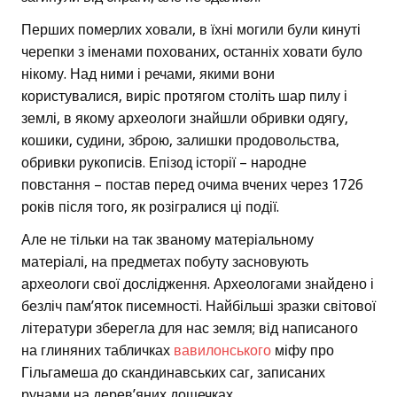
Перших померлих ховали, в їхні могили були кинуті
черепки з іменами похованих, останніх ховати було
нікому. Над ними і речами, якими вони
користувалися, виріс протягом століть шар пилу і
землі, в якому археологи знайшли обривки одягу,
кошики, судини, зброю, залишки продовольства,
обривки рукописів. Епізод історії – народне
повстання – постав перед очима вчених через 1726
років після того, як розігралися ці події.
Але не тільки на так званому матеріальному
матеріалі, на предметах побуту засновують
археологи свої дослідження. Археологами знайдено і
безліч пам’яток писемності. Найбільші зразки світової
літератури зберегла для нас земля; від написаного
на глиняних табличках
вавилонського
міфу про
Гільгамеша до скандинавських саг, записаних
рунами на дерев’яних дощечках.