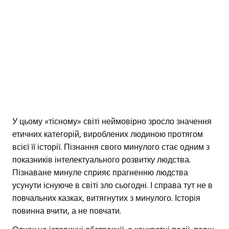
У цьому «тісному» світі неймовірно зросло значення
етичних категорій, вироблених людиною протягом
всієї її історії. Пізнання свого минулого стає одним з
показників інтелектуального розвитку людства.
Пізнаване минуле сприяє прагненню людства
усунути існуюче в світі зло сьогодні. І справа тут не в
повчальних казках, витягнутих з минулого. Історія
повинна вчити, а не повчати.