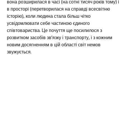
вона розширилася в часі (на сотні тисяч років тому) і
в просторі (перетворилася на справді всесвітню
історію), коли людина стала більш чітко
усвідомлювати себе частиною єдиного
співтовариства. Це почуття ще посилилося з
розвитком засобів зв’язку і транспорту, і з кожним
новим досягненням в цій області світ немов
звужується.