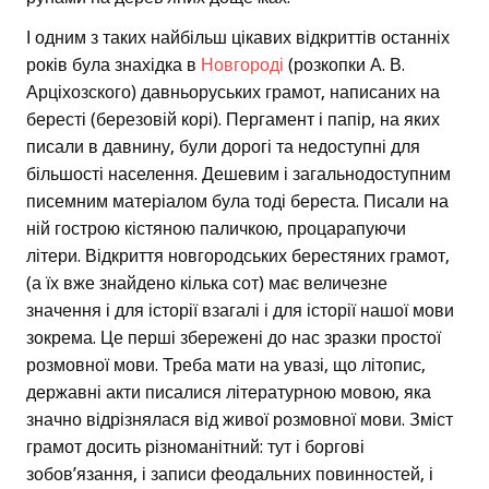
І одним з таких найбільш цікавих відкриттів останніх
років була знахідка в
Новгороді
(розкопки А. В.
Арціхозского) давньоруських грамот, написаних на
бересті (березовій корі). Пергамент і папір, на яких
писали в давнину, були дорогі та недоступні для
більшості населення. Дешевим і загальнодоступним
писемним матеріалом була тоді береста. Писали на
ній гострою кістяною паличкою, процарапуючи
літери. Відкриття новгородських берестяних грамот,
(а їх вже знайдено кілька сот) має величезне
значення і для історії взагалі і для історії нашої мови
зокрема. Це перші збережені до нас зразки простої
розмовної мови. Треба мати на увазі, що літопис,
державні акти писалися літературною мовою, яка
значно відрізнялася від живої розмовної мови. Зміст
грамот досить різноманітний: тут і боргові
зобов’язання, і записи феодальних повинностей, і