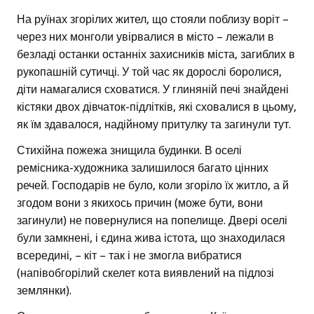
На руїнах згорілих жител, що стояли поблизу воріт –
через них монголи увірвалися в місто – лежали в
безладі останки останніх захисників міста, загиблих в
рукопашній сутичці. У той час як дорослі боролися,
діти намагалися сховатися. У глиняній печі знайдені
кістяки двох дівчаток-підлітків, які сховалися в цьому,
як їм здавалося, надійному притулку та загинули тут.
Стихійна пожежа знищила будинки. В оселі
ремісника-художника залишилося багато цінних
речей. Господарів не було, коли згоріло їх житло, а й
згодом вони з якихось причин (може бути, вони
загинули) не повернулися на попелище. Двері оселі
були замкнені, і єдина жива істота, що знаходилася
всередині, – кіт – так і не змогла вибратися
(напівобгорілий скелет кота виявлений на підлозі
землянки).