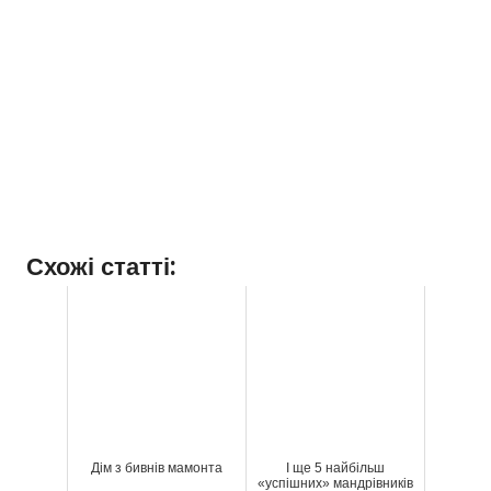
Схожі статті:
Дім з бивнів мамонта
І ще 5 найбільш
«успішних» мандрівників