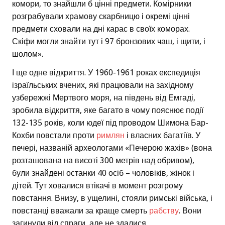
комори, то знайшли б цінні предмети. Комірники
розграбували храмову скарбницю і окремі цінні
предмети сховали на дні карас в своїх коморах.
Скіфи могли знайти тут і 97 бронзових чаш, і щити, і
шолом».
І ще одне відкриття. У 1960-1961 роках експедиція
ізраїльських вчених, які працювали на західному
узбережжі Мертвого моря, на південь від Емгаді,
зробила відкриття, яке багато в чому пояснює події
132-135 років, коли юдеї під проводом Шимона Бар-
Кохби повстали проти
римлян
і власних багатіїв. У
печері, названій археологами «Печерою жахів» (вона
розташована на висоті 300 метрів над обривом),
були знайдені останки 40 осіб – чоловіків, жінок і
дітей. Тут ховалися втікачі в момент розгрому
повстання. Внизу, в ущелині, стояли римські війська, і
повстанці вважали за краще смерть
рабству
. Вони
загинули від спраги, але не здалися.