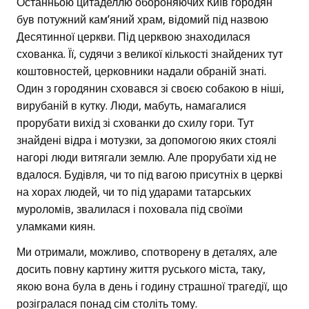
Останньою цитаделлю обороняючих Київ городян
був потужний кам’яний храм, відомий під назвою
Десятинної церкви. Під церквою знаходилася
схованка. Її, судячи з великої кількості знайдених тут
коштовностей, церковники надали обраній знаті.
Один з городянин сховався зі своєю собакою в ніші,
вирубаній в кутку. Люди, мабуть, намагалися
прорубати вихід зі схованки до схилу гори. Тут
знайдені відра і мотузки, за допомогою яких стоялі
нагорі люди витягали землю. Але прорубати хід не
вдалося. Будівля, чи то під вагою присутніх в церкві
на хорах людей, чи то під ударами татарських
муроломів, звалилася і поховала під своїми
уламками киян.
Ми отримали, можливо, спотворену в деталях, але
досить повну картину життя руського міста, таку,
якою вона була в день і годину страшної трагедії, що
розігралася понад сім століть тому.