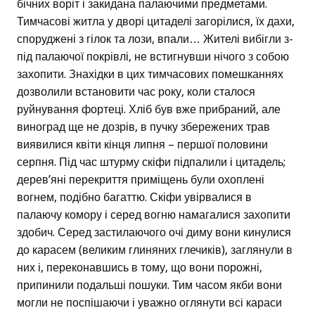
бічних воріт і закидана палаючими предметами.
Тимчасові житла у дворі цитаделі загорілися, їх дахи,
споруджені з гілок та лози, впали… Жителі вибігли з-
під палаючої покрівлі, не встигнувши нічого з собою
захопити. Знахідки в цих тимчасових помешканнях
дозволили встановити час року, коли сталося
руйнування фортеці. Хліб був вже прибраний, але
виноград ще не дозрів, в пучку збережених трав
виявилися квіти кінця липня – першої половини
серпня. Під час штурму скіфи підпалили і цитадель;
дерев’яні перекриття приміщень були охоплені
вогнем, подібно багаттю. Скіфи увірвалися в
палаючу комору і серед вогню намагалися захопити
здобич. Серед застилаючого очі диму вони кинулися
до карасем (великим глиняних глечиків), заглянули в
них і, переконавшись в тому, що вони порожні,
припинили подальші пошуки. Тим часом якби вони
могли не поспішаючи і уважно оглянути всі караси