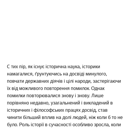
C тих пір, як існує історична наука, історики
намагалися, ґрунтуючись на досвіді минулого,
повчати державних діячів і цілі народи, застерігаючи
їх від можливого повторення помилок. Однак
помилки повторювалися знову і знову. Лише
порівняно недавно, узагальнений і викладений в
історичних і філософських працях досвід, став
чинити більший вплив на долі людей, ніж коли б то не
було. Роль історії в сучасності особливо зросла, коли