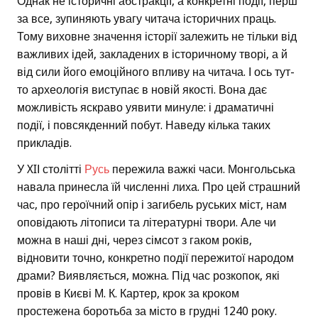
Однак не історичні абстракції, а конкретні події, перш
за все, зупиняють увагу читача історичних праць.
Тому виховне значення історії залежить не тільки від
важливих ідей, закладених в історичному творі, а й
від сили його емоційного впливу на читача. І ось тут-
то археологія виступає в новій якості. Вона дає
можливість яскраво уявити минуле: і драматичні
події, і повсякденний побут. Наведу кілька таких
прикладів.
У XIІ столітті
Русь
пережила важкі часи. Монгольська
навала принесла їй численні лиха. Про цей страшний
час, про героїчний опір і загибель руських міст, нам
оповідають літописи та літературні твори. Але чи
можна в наші дні, через сімсот з гаком років,
відновити точно, конкретно події пережитої народом
драми? Виявляється, можна. Під час розкопок, які
провів в Києві М. К. Картер, крок за кроком
простежена боротьба за місто в грудні 1240 року.