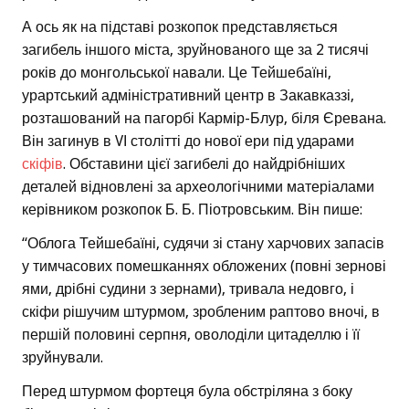
А ось як на підставі розкопок представляється
загибель іншого міста, зруйнованого ще за 2 тисячі
років до монгольської навали. Це Тейшебаїні,
урартський адміністративний центр в Закавказзі,
розташований на пагорбі Кармір-Блур, біля Єревана.
Він загинув в VІ столітті до нової ери під ударами
скіфів
. Обставини цієї загибелі до найдрібніших
деталей відновлені за археологічними матеріалами
керівником розкопок Б. Б. Піотровським. Він пише:
“Облога Тейшебаїні, судячи зі стану харчових запасів
у тимчасових помешканнях обложених (повні зернові
ями, дрібні судини з зернами), тривала недовго, і
скіфи рішучим штурмом, зробленим раптово вночі, в
першій половині серпня, оволоділи цитаделлю і її
зруйнували.
Перед штурмом фортеця була обстріляна з боку