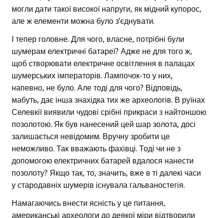
могли дати такої високої напруги, як мідний купорос,
але ж елементи можна було з’єднувати.
І тепер головне. Для чого, власне, потрібні були
шумерам електричні батареї? Адже не для того ж,
щоб створювати електричне освітлення в палацах
шумерських імператорів. Лампочок-то у них,
напевно, не було. Але тоді для чого? Відповідь,
мабуть, дає інша знахідка тих же археологів. В руїнах
Селевкії виявили чудові срібні прикраси з найтоншою
позолотою. Як був нанесений цей шар золота, досі
залишається невідомим. Вручну зробити це
неможливо. Так вважають фахівці. Тоді чи не з
допомогою електричних батарей вдалося нанести
позолоту? Якщо так, то, значить, вже в ті далекі часи
у стародавніх шумерів існувала гальваностегія.
Намагаючись внести ясність у це питання,
американські археологи до деякої міри відтворили