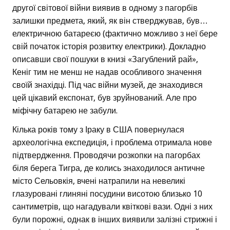
другої світової війни виявив в одному з пагорбів
залишки предмета, який, як він стверджував, був…
електричною батареєю (фактично можливо з неї бере
свій початок історія розвитку електрики). Докладно
описавши свої пошуки в книзі «Загублений рай»,
Кеніг тим не менш не надав особливого значення
своїй знахідці. Під час війни музей, де знаходився
цей цікавий експонат, був зруйнований. Але про
міфічну батарею не забули.
Кілька років тому з Іраку в США повернулася
археологічна експедиція, і проблема отримала нове
підтвердження. Проводячи розкопки на пагорбах
біля берега Тигра, де колись знаходилося античне
місто Сельовкія, вчені натрапили на невеликі
глазуровані глиняні посудини висотою близько 10
сантиметрів, що нагадували квіткові вази. Одні з них
були порожні, однак в інших виявили залізні стрижні і