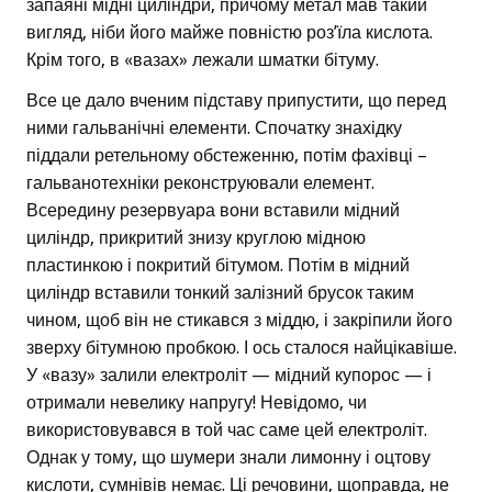
запаяні мідні циліндри, причому метал мав такий
вигляд, ніби його майже повністю роз’їла кислота.
Крім того, в «вазах» лежали шматки бітуму.
Все це дало вченим підставу припустити, що перед
ними гальванічні елементи. Спочатку знахідку
піддали ретельному обстеженню, потім фахівці –
гальванотехніки реконструювали елемент.
Всередину резервуара вони вставили мідний
циліндр, прикритий знизу круглою мідною
пластинкою і покритий бітумом. Потім в мідний
циліндр вставили тонкий залізний брусок таким
чином, щоб він не стикався з міддю, і закріпили його
зверху бітумною пробкою. І ось сталося найцікавіше.
У «вазу» залили електроліт — мідний купорос — і
отримали невелику напругу! Невідомо, чи
використовувався в той час саме цей електроліт.
Однак у тому, що шумери знали лимонну і оцтову
кислоти, сумнівів немає. Ці речовини, щоправда, не