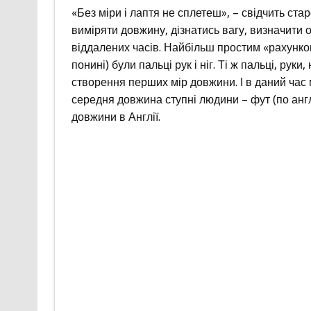
«Без міри і лаптя не сплетеш», – свідчить ста
виміряти довжину, дізнатись вагу, визначити о
віддалених часів. Найбільш простим «рахунков
понині) були пальці рук і ніг. Ті ж пальці, рук
створення перших мір довжини. І в даний час 
середня довжина ступні людини – фут (по англ
довжини в Англії.