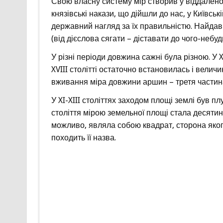
Свою власну систему мір створив у віддаленом
князівські накази, що дійшли до нас, у Київські
державний нагляд за їх правильністю. Найдав
(від дієслова сягати – діставати до чого-небудь
У різні періоди довжина сажні була різною. У X
XVIII столітті остаточно встановилась і величи
вживання міра довжини аршин – третя частина
У XI-XIII століттях заходом площі землі був пл
століття мірою земельної площі стала десятин
можливо, являла собою квадрат, сторона якого
походить її назва.