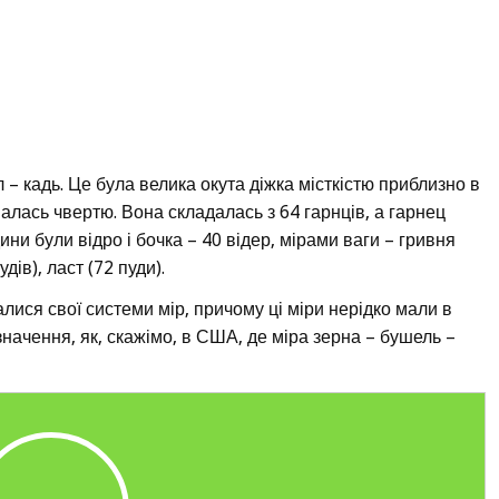
 – кадь. Це була велика окута діжка місткістю приблизно в
валась чвертю. Вона складалась з 64 гарнців, а гарнец
ини були відро і бочка – 40 відер, мірами ваги – гривня
удів), ласт (72 пуди).
лалися свої системи мір, причому ці міри нерідко мали в
значення, як, скажімо, в США, де міра зерна – бушель –