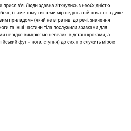
ре прислів’я. Люди здавна зіткнулись з необхідністю
бсяг, і саме тому системи мір ведуть свій початок з дуже
им приладом» (який не втратив, до речі, значення і
и, ноги та інші частини тіла послужили зразками для
ми нерідко вимірюємо невеликі відстані кроками, а
ійський фут – нога, ступня) до сих пір служить мірою