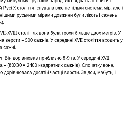
у минулому і руський народ. Як свідчать літописи і
й Русі X століття існувала вже не тільки система мір, але і
нішими руськими мірами довжини були лікоть і сажень
).
VII-XVIII століттях вона була трохи більше двох метрів. У
на версти – 500 сажнів. У середині XVII століття входить у
 сажні.
уг. Він дорівнював приблизно 8-9 га. У середині XVII
а – (80X30 = 2400 квадратних сажнів). Спочатку вона,
 дорівнювала десятій частці версти. Звідси, мабуть, і