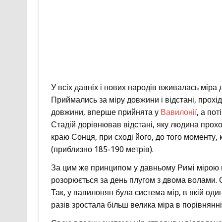
У всіх давніх і нових народів вживалась міра д
Приймались за міру довжини і відстані, прохід
довжини, вперше прийнята у
Вавилонії
, а по
Стадій дорівнював відстані, яку людина прохо
краю Сонця, при сході його, до того моменту,
(приблизно 185-190 метрів).
За цим же принципом у давньому Римі мірою п
розорюється за день плугом з двома волами. 
Так, у вавилонян була система мір, в якій од
разів зростала більш велика міра в порівнянні