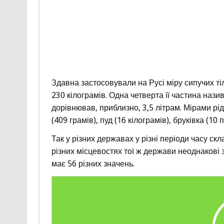
Здавна застосовували на Русі міру сипучих тіл
230 кілограмів. Одна четверта її частина нази
дорівнював, приблизно, 3,5 літрам. Мірами рід
(409 грамів), пуд (16 кілограмів), бруківка (10 п
Так у різних державах у різні періоди часу ск
різних місцевостях тої ж держави неоднакові 
має 56 різних значень.