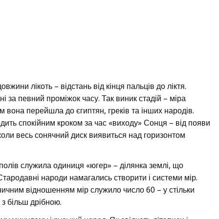
овжини лікоть – відстань від кінця пальців до ліктя.
ні за певний проміжок часу. Так виник стадій – міра
тім вона перейшла до єгиптян, греків та інших народів.
дить спокійним кроком за час «виходу» Сонця – від появи
 коли весь сонячний диск виявиться над горизонтом
олів служила одиниця «югер» – ділянка землі, що
Стародавні народи намагались створити і системи мір.
иничним відношенням мір служило число 60 – у стільки
 з більш дрібною.