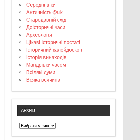
Середні віки
Античність @uk
Стародавній схід
Доісторичні часи
Археологія
Цікаві історичні постаті
Історичний калейдоскоп
Історія винаходів
Мандрівки часом
Всілякі думи
Всяка всячина
АРХИВ
А
р
х