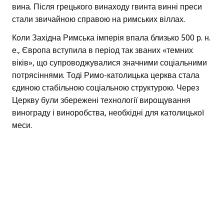
вина. Після грецького винаходу гвинта винні преси
стали звичайною справою на римських віллах.
Коли Західна Римська імперія впала близько 500 р. н.
е., Європа вступила в період так званих «темних
віків», що супроводжувалися значними соціальними
потрясіннями. Тоді Римо-католицька церква стала
єдиною стабільною соціальною структурою. Через
Церкву були збережені технології вирощування
винограду і виноробства, необхідні для католицької
меси.