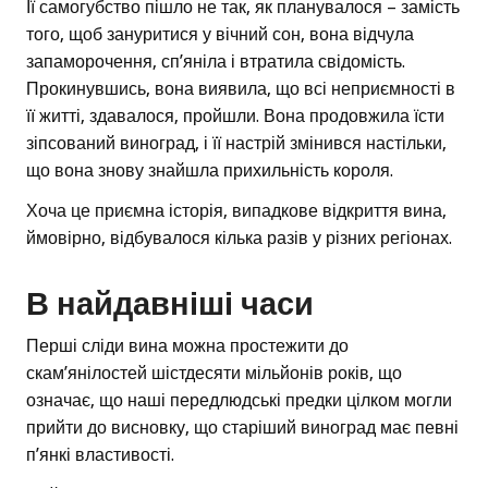
Її самогубство пішло не так, як планувалося – замість
того, щоб зануритися у вічний сон, вона відчула
запаморочення, сп’яніла і втратила свідомість.
Прокинувшись, вона виявила, що всі неприємності в
її житті, здавалося, пройшли. Вона продовжила їсти
зіпсований виноград, і її настрій змінився настільки,
що вона знову знайшла прихильність короля.
Хоча це приємна історія, випадкове відкриття вина,
ймовірно, відбувалося кілька разів у різних регіонах.
В найдавніші часи
Перші сліди вина можна простежити до
скам’янілостей шістдесяти мільйонів років, що
означає, що наші передлюдські предки цілком могли
прийти до висновку, що старіший виноград має певні
п’янкі властивості.