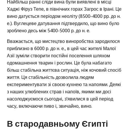
Найбільш ранні сліди вина були виявлені в місці
Хаджі Фіруз Тепе, в північних горах Загрос в Ірані. Це
вино датується періодом неоліту (8500-4000 рр. до н.
е.). Вуглецеве датування підтвердило, що вино було
зроблено десь між 5400-5000 р. до н. е.
Вважається, що мистецтво виноробства зародилося
приблизно в 6000 р. до н. е., в цей час жителі Малої
Азії зуміли створити постійні поселення шляхом
одомашнення тварин і рослин. Це була набагато
більш стабільна життєва ситуація, ніж кочовий спосіб
життя. Ця стабільність дозволила людям
експериментувати зі своєю кухнею та напоями. Деякі
з наших улюблених страв і напоїв, якими ми досі
насолоджуємося сьогодні, з’явилися в цей період
часу, включаючи пиво і, звичайно, вино.
В стародавньому Єгипті