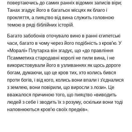
повертаючись до самих ранніх відомих записів віри;
Танах згадує його в багатьох місцях як благо і
прокляття, а пияцтво від вина служить головною
темою в ряді біблійних історій.
Багато забобонів оточувало вино в ранні єгипетські
часи, багато в чому через його подібність з кров’ю. У
«Моралі» Плутарха він згадує, що «до правління
Псамметиха стародавні королі не пили вина, і не
використовували його в узливаннях як щось дороге
богам, думаючи, що це кров тих, хто колись бився
проти богів, і від кого, колись вони впали і з’єдналися
з землею, вони повірили, що виросли з лози». Це
вважалося причиною того, що пияцтво «виводить
людей з себе і зводить їх з розуму, оскільки вони тоді
наповнюються кров’ю своїх предків».