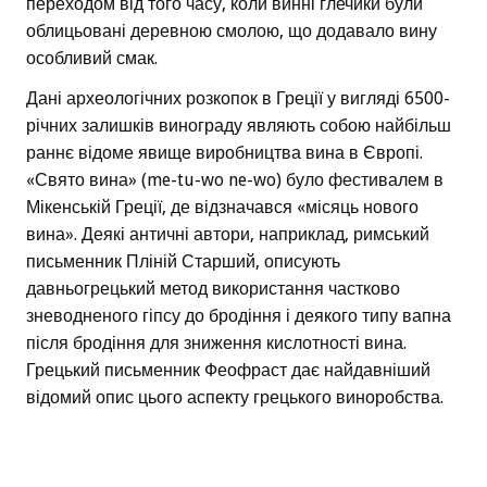
переходом від того часу, коли винні глечики були
облицьовані деревною смолою, що додавало вину
особливий смак.
Дані археологічних розкопок в Греції у вигляді 6500-
річних залишків винограду являють собою найбільш
раннє відоме явище виробництва вина в Європі.
«Свято вина» (me-tu-wo ne-wo) було фестивалем в
Мікенській Греції, де відзначався «місяць нового
вина». Деякі античні автори, наприклад, римський
письменник Пліній Старший, описують
давньогрецький метод використання частково
зневодненого гіпсу до бродіння і деякого типу вапна
після бродіння для зниження кислотності вина.
Грецький письменник Феофраст дає найдавніший
відомий опис цього аспекту грецького виноробства.