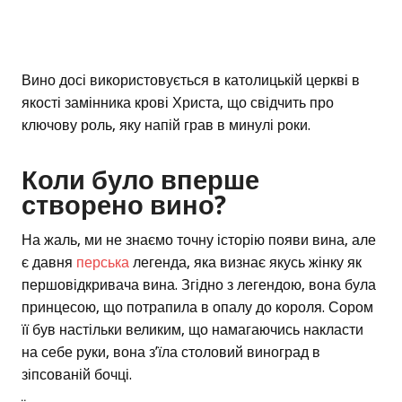
Вино досі використовується в католицькій церкві в
якості замінника крові Христа, що свідчить про
ключову роль, яку напій грав в минулі роки.
Коли було вперше
створено вино?
На жаль, ми не знаємо точну історію появи вина, але
є давня
перська
легенда, яка визнає якусь жінку як
першовідкривача вина. Згідно з легендою, вона була
принцесою, що потрапила в опалу до короля. Сором
її був настільки великим, що намагаючись накласти
на себе руки, вона з’їла столовий виноград в
зіпсованій бочці.