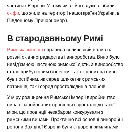
частинах Європи. У тому числі його дуже любили
скіфи
, що жили на території нашої країни України, в
Південному Причорномор’ї.
В стародавньому Римі
Римська імперія
справила величезний вплив на
розвиток виноградарства і виноробства. Вино було
невід’ємною частиною римської дієти, а виноробство
стало прибутковим бізнесом, так як попит на вино
був постійним, як серед шляхетних римських
патриціїв, так і серед простолюдинів плебеїв.
У міру розширення Римської імперії виробництво
вина в завойованих провінціях зростало до такої
міри, що провінції незабаром конкурували з
римськими винами. Практично всі основні виноробні
регіони Західної Європи були створені римлянами.