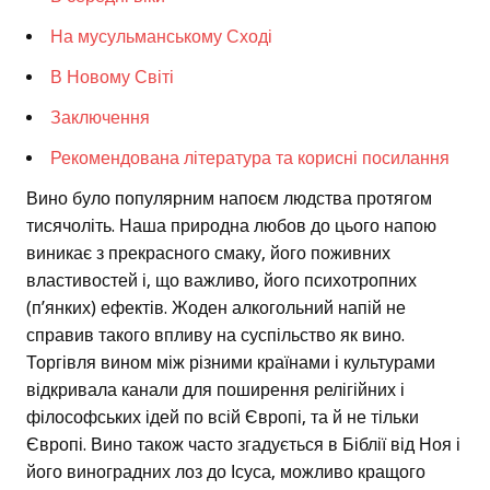
На мусульманському Сході
В Новому Світі
Заключення
Рекомендована література та корисні посилання
Вино було популярним напоєм людства протягом
тисячоліть. Наша природна любов до цього напою
виникає з прекрасного смаку, його поживних
властивостей і, що важливо, його психотропних
(п’янких) ефектів. Жоден алкогольний напій не
справив такого впливу на суспільство як вино.
Торгівля вином між різними країнами і культурами
відкривала канали для поширення релігійних і
філософських ідей по всій Європі, та й не тільки
Європі. Вино також часто згадується в Біблії від Ноя і
його виноградних лоз до Ісуса, можливо кращого