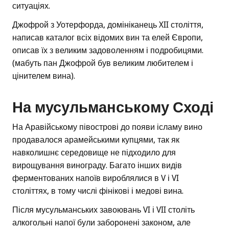
ситуаціях.
Джофрой з Уотерфорда, домініканець XII століття,
написав каталог всіх відомих вин та елей Європи,
описав їх з великим задоволенням і подробицями.
(мабуть пан Джофрой був великим любителем і
цінителем вина).
На мусульманському Сході
На Аравійському півострові до появи ісламу вино
продавалося арамейськими купцями, так як
навколишнє середовище не підходило для
вирощування винограду. Багато інших видів
ферментованих напоїв вироблялися в V і VI
століттях, в тому числі фінікові і медові вина.
Після мусульманських завоювань VI і VII століть
алкогольні напої були заборонені законом, але