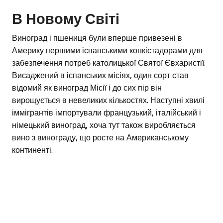
В Новому Світі
Виноград і пшениця були вперше привезені в
Америку першими іспанськими конкістадорами для
забезпечення потреб католицької Святої Євхаристії.
Висаджений в іспанських місіях, один сорт став
відомий як виноград Місії і до сих пір він
вирощується в невеликих кількостях. Наступні хвилі
іммігрантів імпортували французький, італійський і
німецький виноград, хоча тут також виробляється
вино з винограду, що росте на Американському
континенті.