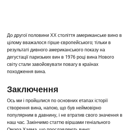
До другої половини ХХ століття американське вино в
цілому вважалося гірше європейського; тільки в
результаті дивного американського показу на
дегустації паризьких вин в 1976 році вина Нового
світу стали завойовувати повагу в країнах
походження вина.
Заключення
Ось ми і пройшлися по основних етапах історії
створення вина, напою, що був неймовірно
популярним в давнину, і не втратив свого значення в
наш час. Закінчимо статтю віршами геніального
Омара Хаяма, що прославляють вино: