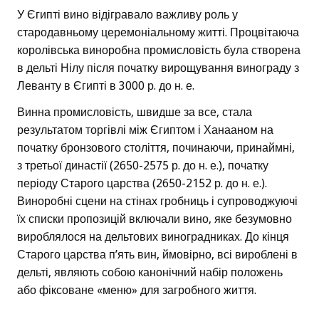
У Єгипті вино відігравало важливу роль у
стародавньому церемоніальному житті. Процвітаюча
королівська виноробна промисловість була створена
в дельті Нілу після початку вирощування винограду з
Леванту в Єгипті в 3000 р. до н. е.
Винна промисловість, швидше за все, стала
результатом торгівлі між Єгиптом і Ханааном на
початку бронзового століття, починаючи, принаймні,
з третьої династії (2650-2575 р. до н. е.), початку
періоду Старого царства (2650-2152 р. до н. е.).
Виноробні сцени на стінах гробниць і супроводжуючі
їх списки пропозицій включали вино, яке безумовно
вироблялося на дельтових виноградниках. До кінця
Старого царства п’ять вин, ймовірно, всі вироблені в
дельті, являють собою канонічний набір положень
або фіксоване «меню» для загробного життя.