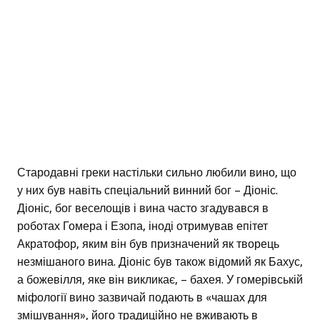
Стародавні греки настільки сильно любили вино, що
у них був навіть спеціальний винний бог – Діоніс.
Діоніс, бог веселощів і вина часто згадувався в
роботах Гомера і Езопа, іноді отримував епітет
Акратофор, яким він був призначений як творець
незмішаного вина. Діоніс був також відомий як Бахус,
а божевілля, яке він викликає, – бахея. У гомерівській
міфології вино зазвичай подають в «чашах для
змішування», його традиційно не вживають в