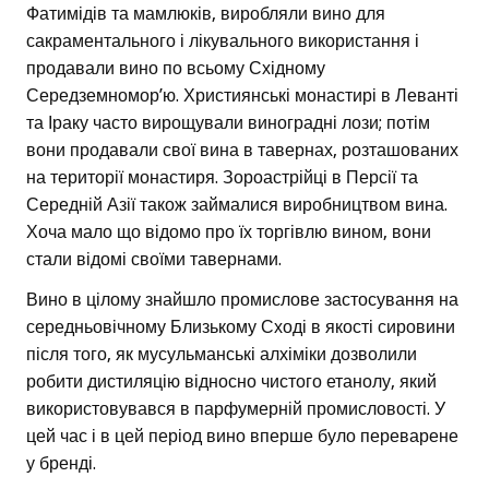
Фатимідів та мамлюків, виробляли вино для
сакраментального і лікувального використання і
продавали вино по всьому Східному
Середземномор’ю. Християнські монастирі в Леванті
та Іраку часто вирощували виноградні лози; потім
вони продавали свої вина в тавернах, розташованих
на території монастиря. Зороастрійці в Персії та
Середній Азії також займалися виробництвом вина.
Хоча мало що відомо про їх торгівлю вином, вони
стали відомі своїми тавернами.
Вино в цілому знайшло промислове застосування на
середньовічному Близькому Сході в якості сировини
після того, як мусульманські алхіміки дозволили
робити дистиляцію відносно чистого етанолу, який
використовувався в парфумерній промисловості. У
цей час і в цей період вино вперше було переварене
у бренді.