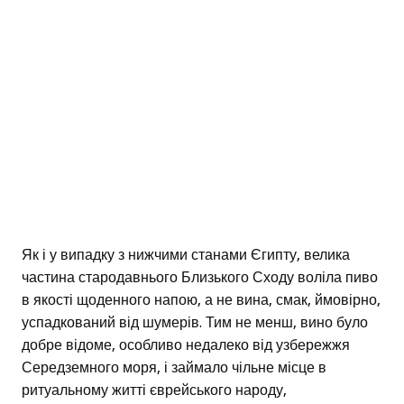
Як і у випадку з нижчими станами Єгипту, велика
частина стародавнього Близького Сходу воліла пиво
в якості щоденного напою, а не вина, смак, ймовірно,
успадкований від шумерів. Тим не менш, вино було
добре відоме, особливо недалеко від узбережжя
Середземного моря, і займало чільне місце в
ритуальному житті єврейського народу,