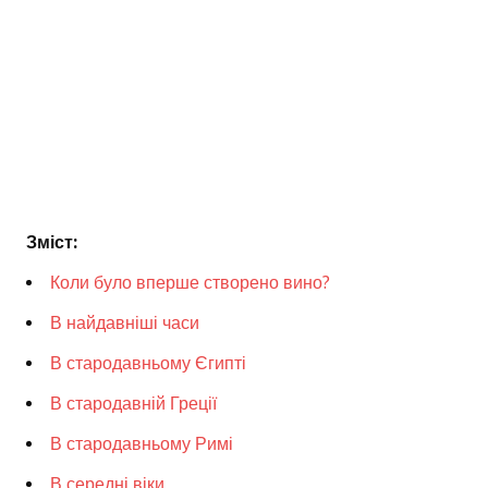
Зміст:
Коли було вперше створено вино?
В найдавніші часи
В стародавньому Єгипті
В стародавній Греції
В стародавньому Римі
В середні віки