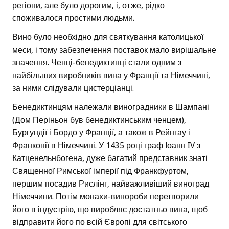
регіони, але було дорогим, і, отже, рідко
споживалося простими людьми.
Вино було необхідно для святкування католицької
меси, і тому забезпечення поставок мало вирішальне
значення. Ченці-бенедиктинці стали одним з
найбільших виробників вина у Франції та Німеччині,
за ними слідували цистерціанці.
Бенедиктинцям належали виноградники в Шампані
(Дом Періньон був бенедиктинським ченцем),
Бургундії і Бордо у Франції, а також в Рейнгау і
Франконії в Німеччині. У 1435 році граф Іоанн IV з
Катценельнбогена, дуже багатий представник знаті
Священної Римської імперії під Франкфуртом,
першим посадив Рислінг, найважливіший виноград
Німеччини. Потім монахи-винороби перетворили
його в індустрію, що виробляє достатньо вина, щоб
відправити його по всій Європі для світського