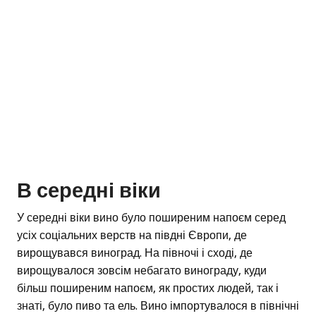
В середні віки
У середні віки вино було поширеним напоєм серед
усіх соціальних верств на півдні Європи, де
вирощувався виноград. На півночі і сході, де
вирощувалося зовсім небагато винограду, куди
більш поширеним напоєм, як простих людей, так і
знаті, було пиво та ель. Вино імпортувалося в північні