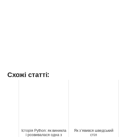
Схожі статті:
Історія Python: як виникла
Як з’явився шведський
і розвивалася одна з
стіл