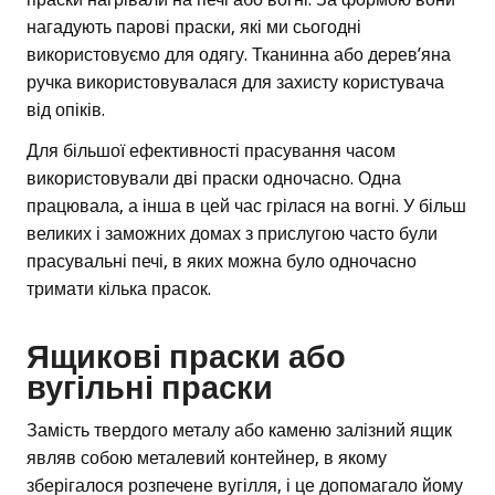
нагадують парові праски, які ми сьогодні
використовуємо для одягу. Тканинна або дерев’яна
ручка використовувалася для захисту користувача
від опіків.
Для більшої ефективності прасування часом
використовували дві праски одночасно. Одна
працювала, а інша в цей час грілася на вогні. У більш
великих і заможних домах з прислугою часто були
прасувальні печі, в яких можна було одночасно
тримати кілька прасок.
Ящикові праски або
вугільні праски
Замість твердого металу або каменю залізний ящик
являв собою металевий контейнер, в якому
зберігалося розпечене вугілля, і це допомагало йому