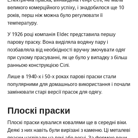
великого комерційного успіху, і знадобилося ще 10
років, перш ніж можна було регулювати її
температуру.
У 1926 році компанія Eldec представила першу
парову праску. Вона виділяла водяну пару і
позбавляла від необхідності вручну змочувати одяг
при сухому прасуванні, як це було у випадку з більш
ранньою конструкцією Сілі.
Лише в 1940-х і 50-х роках парові праски стали
популярними для домашнього використання і почали
замінювати старі версії прасок для одягу.
Плоскі праски
Плоскі праски кувалися ковалями ще в середні віки.
Деякі з них навіть були вирізані з каменю. Ці металеві
праски нагрівали на печі або вогні. За формою вони