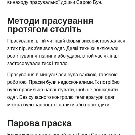
винаходу прасувальної дошки Сарою Бун.
Методи прасування
протягом століть
Прасування в тій чи іншій формі використовувалися
з тих пір, як з’явився одяг. Деякі техніки включали
розтягування тканини або удари, в той час як інші
застосовували тиск і тепло.
Прасування в минулі часи була важкою, гарячою
роботою. Праски були недосконалими, їх потрібно
було правильно налаштувати, щоб не пошкодити
одяг. Без сучасного контролю температури одяг
можна було запросто спалити або пошкодити.
Парова праска
Електрична праска, винайдена Генрі Сілі, не мала