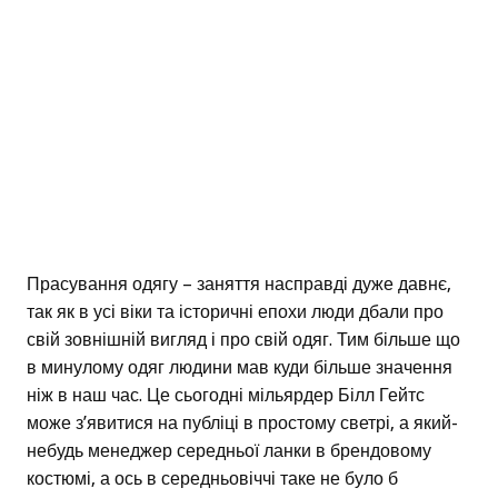
Прасування одягу – заняття насправді дуже давнє,
так як в усі віки та історичні епохи люди дбали про
свій зовнішній вигляд і про свій одяг. Тим більше що
в минулому одяг людини мав куди більше значення
ніж в наш час. Це сьогодні мільярдер Білл Гейтс
може з’явитися на публіці в простому светрі, а який-
небудь менеджер середньої ланки в брендовому
костюмі, а ось в середньовіччі таке не було б