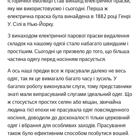
історичної еволюції став винахід електричної праски,
яку ми використовуємо і сьогодні. Перша ж
електрична праска була винайдена в 1882 році Генрі
У. Сілі в Нью-Йорку.
З винаходом електричної парової праски видалення
складок на нашому одязі стало набагато швидшим і
простішим. Сьогодні це призвело до того, що більша
частина одягу перед носінням прасується.
А ось наші предки все ж прасували далеко не весь
одяг, так як це вимагало багато часу і зусиль. У
багатих роботу виконували слуги, тому представники
знаті мали випрасуваний слугами ідеальний одяг. Що
ж стосується простих селян або міщан, звичайна
людина тієї епохи не прасувала одяг повсякденного
носіння, доводили до досконалості тільки церковний
одяг і вбрання для особливих заходів. Прасування
також було ефективним способом позбутися вошей.