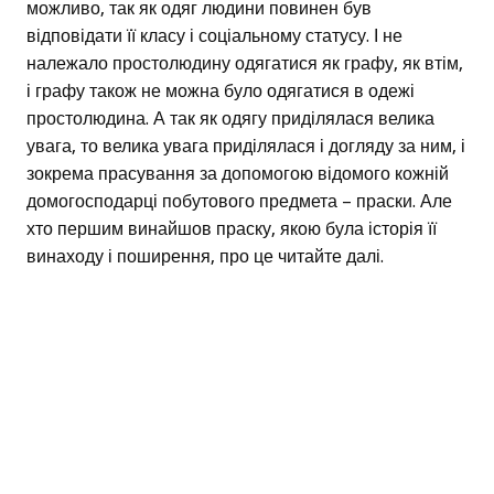
можливо, так як одяг людини повинен був
відповідати її класу і соціальному статусу. І не
належало простолюдину одягатися як графу, як втім,
і графу також не можна було одягатися в одежі
простолюдина. А так як одягу приділялася велика
увага, то велика увага приділялася і догляду за ним, і
зокрема прасування за допомогою відомого кожній
домогосподарці побутового предмета – праски. Але
хто першим винайшов праску, якою була історія її
винаходу і поширення, про це читайте далі.