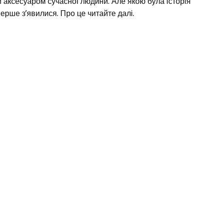
 аксесуаром сучасної людини. Але якою була історія
ерше з’явилися. Про це читайте далі.