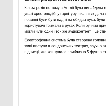
Кілька років по тому в Англії була винайдена
увазі хрестоподібну гарнітуру, яка виглядала я
повинні були бути надіті на обидва вуха, були
користувачі тримали в руках. Коли ручний при
могли чути один і той же аудіоконтент, і це 
Електрофонна система була створена головни
живі виступи в лондонських театрах, зручно 
підписці, яка коштувала приблизно 5 фунтів ст