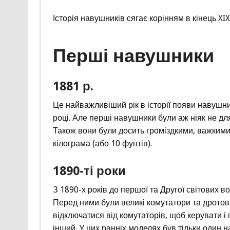
Історія навушників сягає корінням в кінець XIX
Перші навушники
1881 р.
Це найважливіший рік в історії появи навушни
році. Але перші навушники були аж ніяк не для
Також вони були досить громіздкими, важкими 
кілограма (або 10 фунтів).
1890-ті роки
З 1890-х років до першої та Другої світових
Перед ними були великі комутатори та дротові
відключатися від комутаторів, щоб керувати і
інший. У цих ранніх моделях був тільки один н