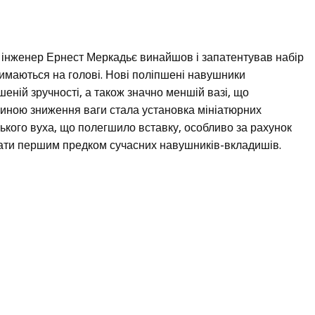
 інженер Ернест Меркадьє винайшов і запатентував набір
имаються на голові. Нові поліпшені навушники
еній зручності, а також значно меншій вазі, що
иною зниження ваги стала установка мініатюрних
ького вуха, що полегшило вставку, особливо за рахунок
ати першим предком сучасних навушників-вкладишів.