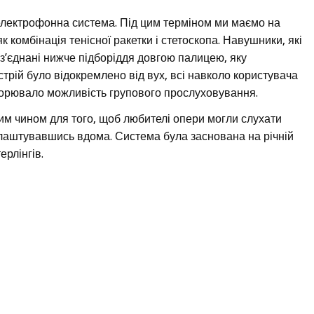
 електрофонна система. Під цим терміном ми маємо на
к комбінація тенісної ракетки і стетоскопа. Навушники, які
 з’єднані нижче підборіддя довгою палицею, яку
стрій було відокремлено від вух, всі навколо користувача
створювало можливість групового прослуховування.
м чином для того, щоб любителі опери могли слухати
влаштувавшись вдома. Система була заснована на річній
ерлінгів.