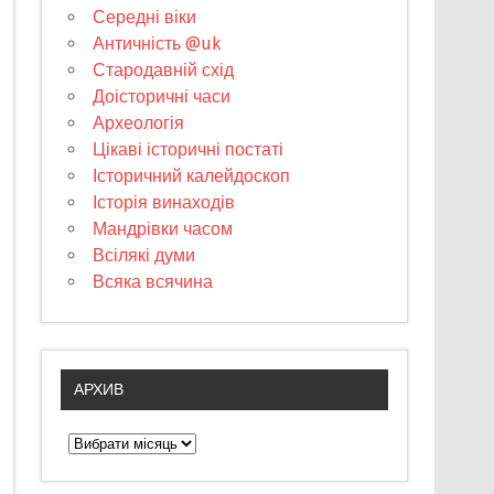
Середні віки
Античність @uk
Стародавній схід
Доісторичні часи
Археологія
Цікаві історичні постаті
Історичний калейдоскоп
Історія винаходів
Мандрівки часом
Всілякі думи
Всяка всячина
АРХИВ
А
р
х