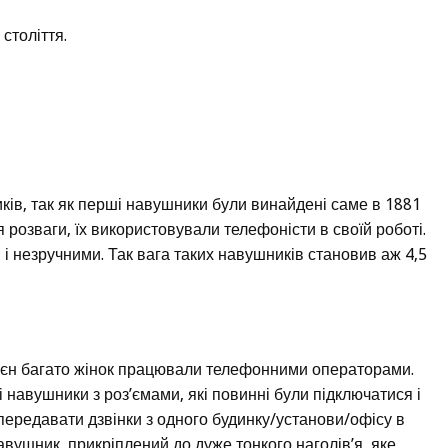
 століття.
ків, так як перші навушники були винайдені саме в 1881
 розваги, їх використовували телефоністи в своїй роботі.
і незручними. Так вага таких навушників становив аж 4,5
 воєн багато жінок працювали телефонними операторами.
 навушники з роз’ємами, які повинні були підключатися і
 передавати дзвінки з одного будинку/установи/офісу в
авушник, прикріплений до дуже тонкого наголів’я, яке