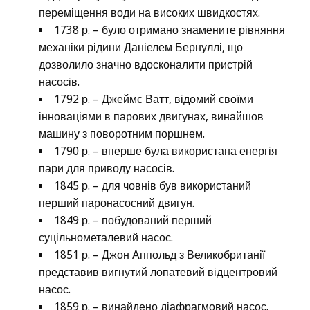
переміщення води на високих швидкостях.
1738 р. – було отримано знамените рівняння
механіки рідини Даніелем Бернуллі, що
дозволило значно вдосконалити пристрій
насосів.
1792 р. – Джеймс Ватт, відомий своїми
інноваціями в парових двигунах, винайшов
машину з поворотним поршнем.
1790 р. – вперше була використана енергія
пари для приводу насосів.
1845 р. – для човнів був використаний
перший паронасосний двигун.
1849 р. – побудований перший
суцільнометалевий насос.
1851 р. – Джон Аппольд з Великобританії
представив вигнутий лопатевий відцентровий
насос.
1859 р. – винайдено діафрагмовий насос.