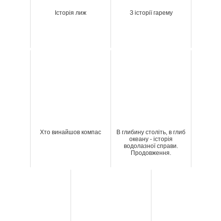
Історія лиж
З історії гарему
Хто винайшов компас
В глибину століть, в глиб
океану - історія
водолазної справи.
Продовження.