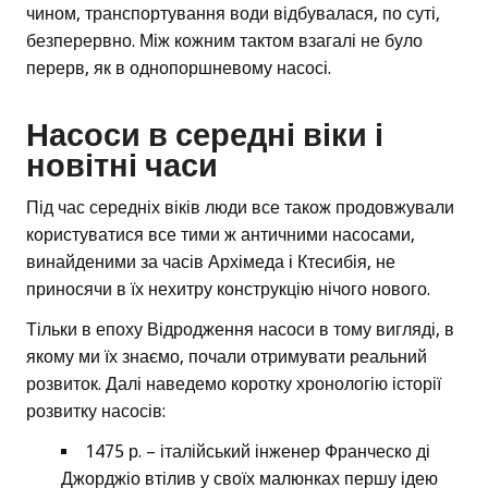
чином, транспортування води відбувалася, по суті,
безперервно. Між кожним тактом взагалі не було
перерв, як в однопоршневому насосі.
Насоси в середні віки і
новітні часи
Під час середніх віків люди все також продовжували
користуватися все тими ж античними насосами,
винайденими за часів Архімеда і Ктесибія, не
приносячи в їх нехитру конструкцію нічого нового.
Тільки в епоху Відродження насоси в тому вигляді, в
якому ми їх знаємо, почали отримувати реальний
розвиток. Далі наведемо коротку хронологію історії
розвитку насосів:
1475 р. – італійський інженер Франческо ді
Джорджіо втілив у своїх малюнках першу ідею