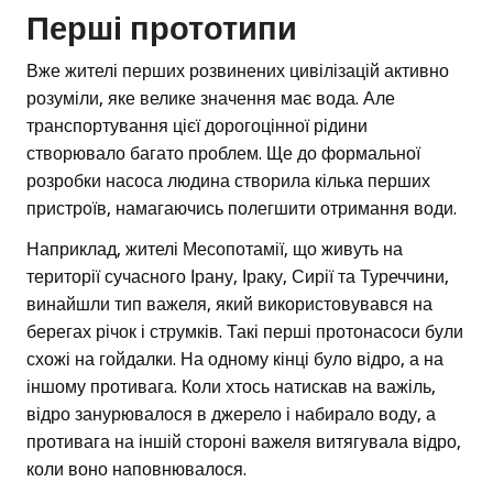
Перші прототипи
Вже жителі перших розвинених цивілізацій активно
розуміли, яке велике значення має вода. Але
транспортування цієї дорогоцінної рідини
створювало багато проблем. Ще до формальної
розробки насоса людина створила кілька перших
пристроїв, намагаючись полегшити отримання води.
Наприклад, жителі Месопотамії, що живуть на
території сучасного Ірану, Іраку, Сирії та Туреччини,
винайшли тип важеля, який використовувався на
берегах річок і струмків. Такі перші протонасоси були
схожі на гойдалки. На одному кінці було відро, а на
іншому противага. Коли хтось натискав на важіль,
відро занурювалося в джерело і набирало воду, а
противага на іншій стороні важеля витягувала відро,
коли воно наповнювалося.