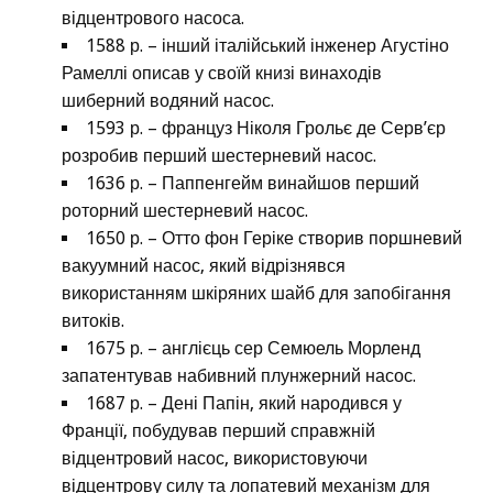
відцентрового насоса.
1588 р. – інший італійський інженер Агустіно
Рамеллі описав у своїй книзі винаходів
шиберний водяний насос.
1593 р. – француз Ніколя Грольє де Серв’єр
розробив перший шестерневий насос.
1636 р. – Паппенгейм винайшов перший
роторний шестерневий насос.
1650 р. – Отто фон Геріке створив поршневий
вакуумний насос, який відрізнявся
використанням шкіряних шайб для запобігання
витоків.
1675 р. – англієць сер Семюель Морленд
запатентував набивний плунжерний насос.
1687 р. – Дені Папін, який народився у
Франції, побудував перший справжній
відцентровий насос, використовуючи
відцентрову силу та лопатевий механізм для