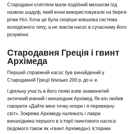
Стародавні єгиптяни мали подібний механізм під
назвою шадуф, який вони використовували на березі
річки Ніл. Хоча це була скоріше ковшова система
колодязного типу, а не зовсім насос в сучасному його
розумінні.
Стародавня Греція і гвинт
Архімеда
Перший справжній насос був винайдений у
Стародавній Греції близько 200 р. до н. е.
І діяльну участь в його появі взяв знаменитий
античний вчений і винахідник Архімед. Як він любив
говорити «Дайте мені точку опори і я переверну
світ». Зокрема Архімеду належать і лаври
винахідника першого в історії гвинтового насоса
(відомого також як «гвинт Архімеда»). Історики