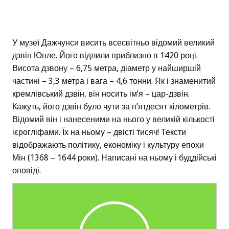
У музеї Дажчунси висить всесвітньо відомий великий
дзвін Юнле. Його відлили приблизно в 1420 році.
Висота дзвону – 6,75 метра, діаметр у найширшій
частині – 3,3 метра і вага – 4,6 тонни. Як і знаменитий
кремлівський дзвін, він носить ім’я – цар-дзвін.
Кажуть, його дзвін було чути за п’ятдесят кілометрів.
Відомий він і нанесеними на нього у великій кількості
ієрогліфами. Їх на ньому – двісті тисяч! Тексти
відображають політику, економіку і культуру епохи
Мін (1368 – 1644 роки). Написані на ньому і буддійські
оповіді.