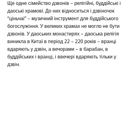
Ще одне сімейство дзвонів – релігійні, буддійські і
даоські храмові. До них відноситься і дзвіночок
“ціньчаі” – музичний інструмент для буддійського
богослужіння. У великих храмах не могло не бути
дзвонів. У даоських монастирях – даоська релігія
виникла в Китаї в період 22 – 220 років – вранці
вдаряють у дзвін, а вечорами – в барабан, в
буддійських і вранці, і ввечері вдаряють тільки у
дзвін.