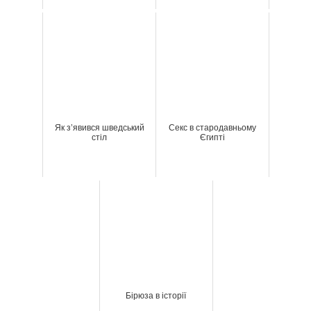
Як з’явився шведський
Секс в стародавньому
стіл
Єгипті
Бірюза в історії