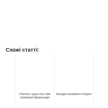
Схожі статті:
«Тисяча і одна ніч» або
Загадка писемності Кідані
таємниця Шахразади