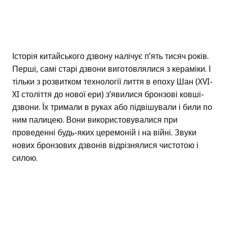
Історія китайського дзвону налічує п’ять тисяч років.
Перші, самі старі дзвони виготовлялися з кераміки. І
тільки з розвитком технології лиття в епоху Шан (XVI-
XI століття до нової ери) з’явилися бронзові ковші-
дзвони. Їх тримали в руках або підвішували і били по
ним палицею. Вони використовувалися при
проведенні будь-яких церемоній і на війні. Звуки
нових бронзових дзвонів відрізнялися чистотою і
силою.