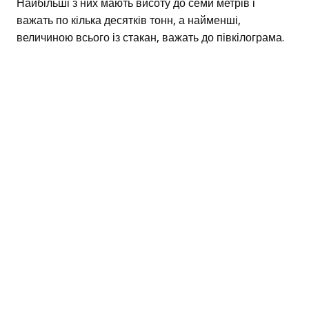
Найбільші з них мають висоту до семи метрів і
важать по кілька десятків тонн, а найменші,
величиною всього із стакан, важать до півкілограма.