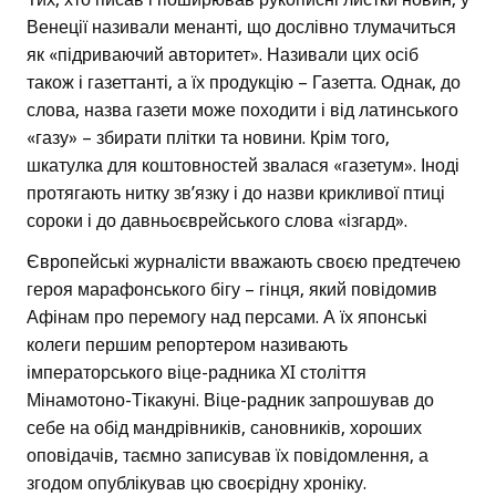
Венеції називали менанті, що дослівно тлумачиться
як «підриваючий авторитет». Називали цих осіб
також і газеттанті, а їх продукцію – Газетта. Однак, до
слова, назва газети може походити і від латинського
«газу» – збирати плітки та новини. Крім того,
шкатулка для коштовностей звалася «газетум». Іноді
протягають нитку зв’язку і до назви крикливої птиці
сороки і до давньоєврейського слова «ізгард».
Європейські журналісти вважають своєю предтечею
героя марафонського бігу – гінця, який повідомив
Афінам про перемогу над персами. А їх японські
колеги першим репортером називають
імператорського віце-радника XI століття
Мінамотоно-Тікакуні. Віце-радник запрошував до
себе на обід мандрівників, сановників, хороших
оповідачів, таємно записував їх повідомлення, а
згодом опублікував цю своєрідну хроніку.