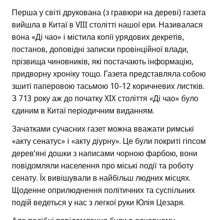
Перша у світі друкована (з гравюри на дереві) газета
вийшла в Китаї в VIII столітті нашої ери. Називалася
вона «Ді чао» і містила копії урядових декретів,
постанов, доповідні записки провінційної влади,
прізвища чиновників, які постачають інформацію,
придворну хроніку тощо. Газета представляла собою
зшиті паперовою тасьмою 10-12 коричневих листків.
З 713 року аж до початку XIX століття «Ді чао» було
єдиним в Китаї періодичним виданням.
Зачатками сучасних газет можна вважати римські
«акту сенатус» і «акту діурну». Це були покриті гіпсом
дерев’яні дошки з написами чорною фарбою, вони
повідомляли населення про міські події та роботу
сенату. Їх вивішували в найбільш людних місцях.
Щоденне оприлюднення політичних та суспільних
подій ведеться у нас з легкої руки Юлія Цезаря.