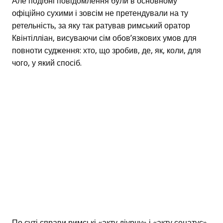
Але подібні повідомлення були в основному
офіційно сухими і зовсім не претендували на ту
ретельність, за яку так ратував римський оратор
Квінтілліан, висуваючи сім обов’язкових умов для
повноти судження: хто, що зробив, де, як, коли, для
чого, у який спосіб.
По суті справи римські «акту діурну» і «акту сенатус»