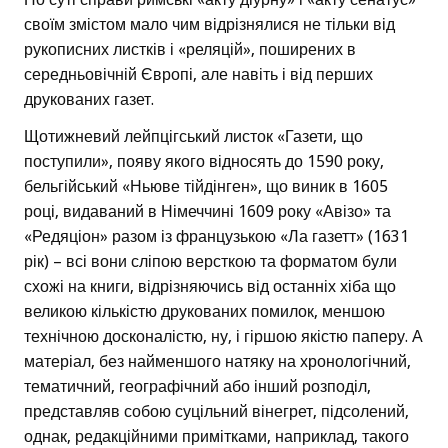
своїм змістом мало чим відрізнялися не тільки від
рукописних листків і «реляцій», поширених в
середньовічній Європі, але навіть і від перших
друкованих газет.
Щотижневий лейпцігський листок «Газети, що
поступили», появу якого відносять до 1590 року,
бельгійський «Ньюве тійдінген», що виник в 1605
році, видаваний в Німеччині 1609 року «Авізо» та
«Редяціон» разом із французькою «Ла газетт» (1631
рік) – всі вони сліпою версткою та форматом були
схожі на книги, відрізняючись від останніх хіба що
великою кількістю друкованих помилок, меншою
технічною досконалістю, ну, і гіршою якістю паперу. А
матеріал, без найменшого натяку на хронологічний,
тематичний, географічний або інший розподіл,
представляв собою суцільний вінегрет, підсолений,
однак, редакційними примітками, наприклад, такого