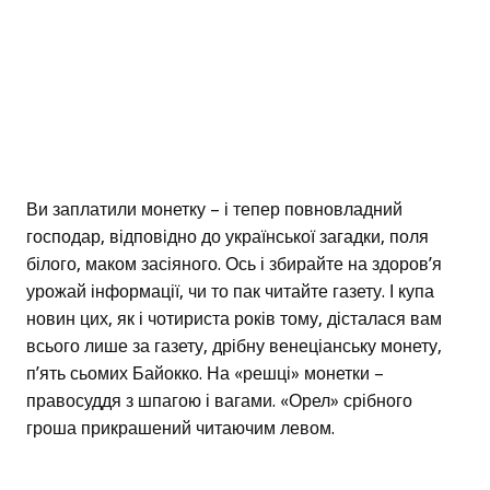
Ви заплатили монетку – і тепер повновладний
господар, відповідно до української загадки, поля
білого, маком засіяного. Ось і збирайте на здоров’я
урожай інформації, чи то пак читайте газету. І купа
новин цих, як і чотириста років тому, дісталася вам
всього лише за газету, дрібну венеціанську монету,
п’ять сьомих Байокко. На «решці» монетки –
правосуддя з шпагою і вагами. «Орел» срібного
гроша прикрашений читаючим левом.