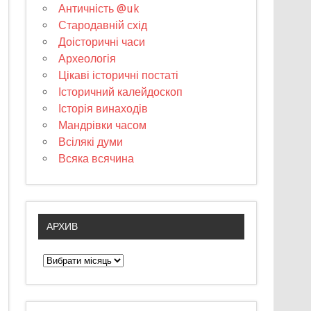
Античність @uk
Стародавній схід
Доісторичні часи
Археологія
Цікаві історичні постаті
Історичний калейдоскоп
Історія винаходів
Мандрівки часом
Всілякі думи
Всяка всячина
АРХИВ
А
р
х
и
в