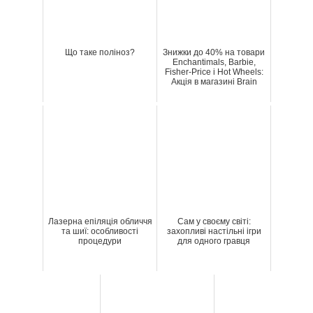
Що таке поліноз?
Знижки до 40% на товари
Enchantimals, Barbie,
Fisher-Price і Hot Wheels:
Акція в магазині Brain
Лазерна епіляція обличчя
Сам у своєму світі:
та шиї: особливості
захопливі настільні ігри
процедури
для одного гравця