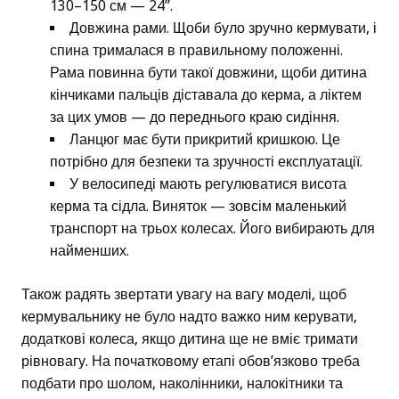
130–150 см — 24”.
Довжина рами. Щоби було зручно кермувати, і
спина трималася в правильному положенні.
Рама повинна бути такої довжини, щоби дитина
кінчиками пальців діставала до керма, а ліктем
за цих умов — до переднього краю сидіння.
Ланцюг має бути прикритий кришкою. Це
потрібно для безпеки та зручності експлуатації.
У велосипеді мають регулюватися висота
керма та сідла. Виняток — зовсім маленький
транспорт на трьох колесах. Його вибирають для
найменших.
Також радять звертати увагу на вагу моделі, щоб
кермувальнику не було надто важко ним керувати,
додаткові колеса, якщо дитина ще не вміє тримати
рівновагу. На початковому етапі обов’язково треба
подбати про шолом, наколінники, налокітники та