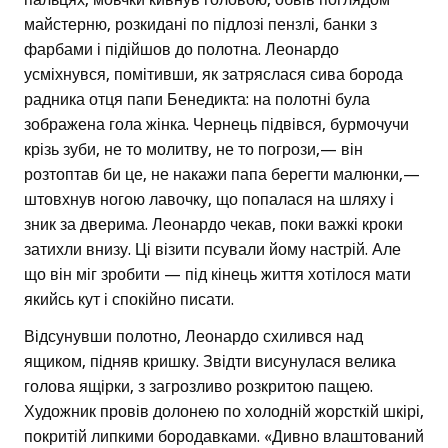
майстерню, розкидані по підлозі пензлі, банки з
фарбами і підійшов до полотна. Леонардо
усміхнувся, помітивши, як затряслася сива борода
радника отця папи Бенедикта: на полотні була
зображена гола жінка. Чернець підвівся, бурмочучи
крізь зуби, не то молитву, не то погрози,— він
розтоптав би це, не накажи папа берегти малюнки,—
штовхнув ногою лавочку, що попалася на шляху і
зник за дверима. Леонардо чекав, поки важкі кроки
затихли внизу. Ці візити псували йому настрій. Але
що він міг зробити — під кінець життя хотілося мати
якийсь кут і спокійно писати.
Відсунувши полотно, Леонардо схилився над
ящиком, підняв кришку. Звідти висунулася велика
голова ящірки, з загрозливо розкритою пащею.
Художник провів долонею по холодній жорсткій шкірі,
покритій липкими бородавками. «Дивно влаштований