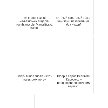
Кулінарні звичаї
Дитячий хрестовий похід -
мальтійських лицарів-
найбільш незвичайний і
госпітальєрів. Мальтійська
безглуздий
кухня.
Звідки пішов вислів «жити
Імперія Карла Великого:
на широку ногу»
Євросоюз у
ранньосередньовічному
варіанті