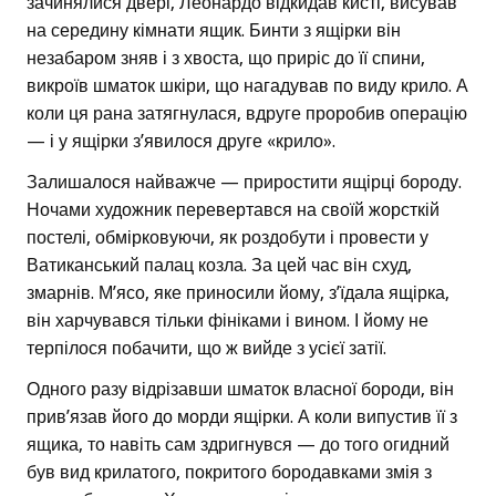
зачинялися двері, Леонардо відкидав кисті, висував
на середину кімнати ящик. Бинти з ящірки він
незабаром зняв і з хвоста, що приріс до її спини,
викроїв шматок шкіри, що нагадував по виду крило. А
коли ця рана затягнулася, вдруге проробив операцію
— і у ящірки з’явилося друге «крило».
Залишалося найважче — приростити ящірці бороду.
Ночами художник перевертався на своїй жорсткій
постелі, обмірковуючи, як роздобути і провести у
Ватиканський палац козла. За цей час він схуд,
змарнів. М’ясо, яке приносили йому, з’їдала ящірка,
він харчувався тільки фініками і вином. І йому не
терпілося побачити, що ж вийде з усієї затії.
Одного разу відрізавши шматок власної бороди, він
прив’язав його до морди ящірки. А коли випустив її з
ящика, то навіть сам здригнувся — до того огидний
був вид крилатого, покритого бородавками змія з