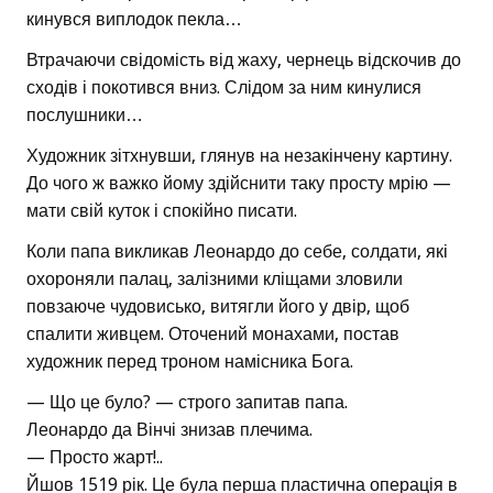
кинувся виплодок пекла…
Втрачаючи свідомість від жаху, чернець відскочив до
сходів і покотився вниз. Слідом за ним кинулися
послушники…
Художник зітхнувши, глянув на незакінчену картину.
До чого ж важко йому здійснити таку просту мрію —
мати свій куток і спокійно писати.
Коли папа викликав Леонардо до себе, солдати, які
охороняли палац, залізними кліщами зловили
повзаюче чудовисько, витягли його у двір, щоб
спалити живцем. Оточений монахами, постав
художник перед троном намісника Бога.
— Що це було? — строго запитав папа.
Леонардо да Вінчі знизав плечима.
— Просто жарт!..
Йшов 1519 рік. Це була перша пластична операція в