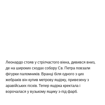
Леонардо стояв у стрілчастого вікна, дивився вниз,
де на широких сходах собору Св. Петра повзали
фігурки паломників. Вранці біля одного з цих
жебраків він купив метрову ящірку, привезену з
аравійських пісків. Тепер ящірка кректала і
ворочалася у вузькому ящику з-під фарб.