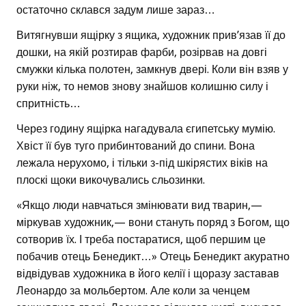
остаточно склався задум лише зараз…
Витягнувши ящірку з ящика, художник прив’язав її до
дошки, на якій розтирав фарби, розірвав на довгі
смужки кілька полотен, замкнув двері. Коли він взяв у
руки ніж, то немов знову знайшов колишню силу і
спритність…
Через годину ящірка нагадувала єгипетську мумію.
Хвіст її був туго прибинтований до спини. Вона
лежала нерухомо, і тільки з-під шкірястих віків на
плоскі щоки викочувались сльозинки.
«Якщо люди навчаться змінювати вид тварин,—
міркував художник,— вони стануть поряд з Богом, що
сотворив їх. І треба постаратися, щоб першим це
побачив отець Бенедикт…» Отець Бенедикт акуратно
відвідував художника в його келії і щоразу заставав
Леонардо за мольбертом. Але коли за ченцем