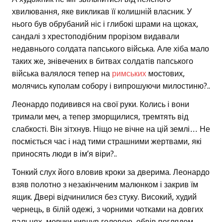
хвилювання, яке викликав її колишній власник. У
нього був обрубаний ніс і глибокі шрами на щоках,
сандалі з хрестоподібним прорізом видавали
недавнього солдата папського війська. Але хіба мало
таких же, знівечених в битвах солдатів папського
війська валялося тепер на
римських
мостових,
молячись куполам собору і випрошуючи милостиню?..
Леонардо подивився на свої руки. Колись і вони
тримали меч, а тепер зморщилися, тремтять від
слабкості. Він зітхнув. Ніщо не вічне на цій землі… Не
посміється час і над тими страшними жертвами, які
приносять люди в ім’я віри?..
Тонкий слух його вловив кроки за дверима. Леонардо
взяв полотно з незакінченим малюнком і закрив їм
ящик. Двері відчинилися без стуку. Високий, худий
чернець, в білій одежі, з чорними чотками на довгих
пальцях, мовчки кивнув головою, обвів поглядом