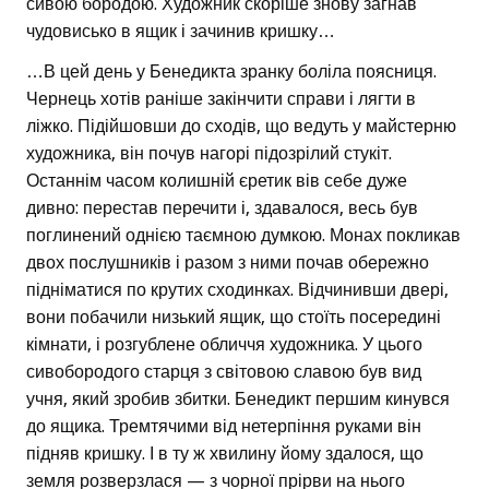
сивою бородою. Художник скоріше знову загнав
чудовисько в ящик і зачинив кришку…
…В цей день у Бенедикта зранку боліла поясниця.
Чернець хотів раніше закінчити справи і лягти в
ліжко. Підійшовши до сходів, що ведуть у майстерню
художника, він почув нагорі підозрілий стукіт.
Останнім часом колишній єретик вів себе дуже
дивно: перестав перечити і, здавалося, весь був
поглинений однією таємною думкою. Монах покликав
двох послушників і разом з ними почав обережно
підніматися по крутих сходинках. Відчинивши двері,
вони побачили низький ящик, що стоїть посередині
кімнати, і розгублене обличчя художника. У цього
сивобородого старця з світовою славою був вид
учня, який зробив збитки. Бенедикт першим кинувся
до ящика. Тремтячими від нетерпіння руками він
підняв кришку. І в ту ж хвилину йому здалося, що
земля розверзлася — з чорної прірви на нього