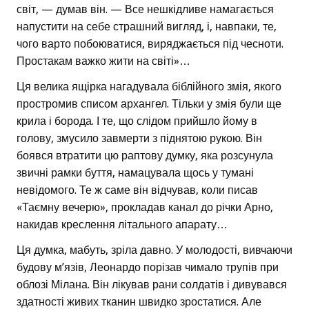
світ, — думав він. — Все нешкідливе намагається
напустити на себе страшний вигляд, і, навпаки, те,
чого варто побоюватися, виряджається під чесноти.
Простакам важко жити на світі»…
Ця велика ящірка нагадувала біблійного змія, якого
простромив списом архангел. Тільки у змія були ще
крила і борода. І те, що слідом прийшло йому в
голову, змусило завмерти з піднятою рукою. Він
боявся втратити цю раптову думку, яка розсунула
звичні рамки буття, намацувала щось у тумані
невідомого. Те ж саме він відчував, коли писав
«Таємну вечерю», прокладав канал до річки Арно,
накидав креслення літального апарату…
Ця думка, мабуть, зріла давно. У молодості, вивчаючи
будову м’язів, Леонардо порізав чимало трупів при
облозі Мілана. Він лікував рани солдатів і дивувався
здатності живих тканин швидко зростатися. Але