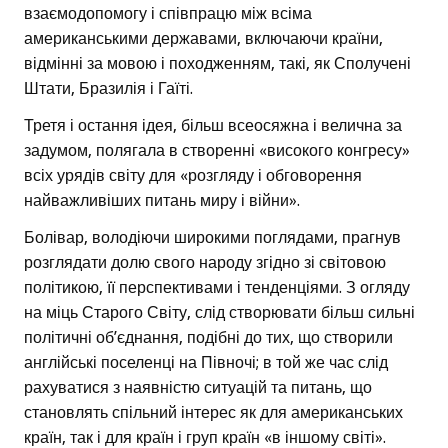
взаємодопомогу і співпрацю між всіма
американськими державами, включаючи країни,
відмінні за мовою і походженням, такі, як Сполучені
Штати, Бразилія і Гаїті.
Третя і остання ідея, більш всеосяжна і велична за
задумом, полягала в створенні «високого конгресу»
всіх урядів світу для «розгляду і обговорення
найважливіших питань миру і війни».
Болівар, володіючи широкими поглядами, прагнув
розглядати долю свого народу згідно зі світовою
політикою, її перспективами і тенденціями. З огляду
на міць Старого Світу, слід створювати більш сильні
політичні об’єднання, подібні до тих, що створили
англійські поселенці на Півночі; в той же час слід
рахуватися з наявністю ситуацій та питань, що
становлять спільний інтерес як для американських
країн, так і для країн і груп країн «в іншому світі».