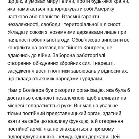
що діє, в умовах миру і війни, проти будь-якої країни,
яка намагається підпорядкувати собі Америку
частково або повністю. Взаємні гарантії
незалежності, свободи і територіальної цілісності.
Укладати союзи з іноземними державами лише при
наявності обопільної згоди. Обов’язково виносити всі
конфлікти на розгляд постійного Конгресу, не
вдаючись до війни. Заборона работоргівлі і
створення об’єднаних збройних сил. І нарешті,
засудження воєн і політики завоювань у відносинах,
що складаються між народами і урядами.
Намір Болівара був створити організацію, яка була б
достатньо сильною і незалежною, щоб впливати на
місцеві сепаратистські рухи. Він мав на увазі не
тільки постійний представницький орган, здатний
взяти на себе цю важливу функцію, а й створення
постійної армії, яка не знаходиться в прямому
підпорядкуванні якої-небудь одної держави. Цей