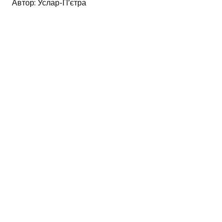
Автор: Услар-П’єтра