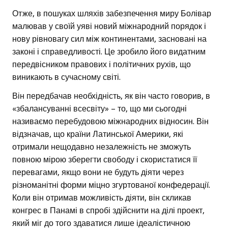
Отже, в пошуках шляхів забезпечення миру Болівар
малював у своїй уяві новий міжнародний порядок і
нову рівновагу сил між континентами, засновані на
законі і справедливості. Це зробило його видатним
передвісником правових і політичних рухів, що
виникають в сучасному світі.
Він передбачав необхідність, як він часто говорив, в
«збалансуванні всесвіту» – то, що ми сьогодні
називаємо перебудовою міжнародних відносин. Він
відзначав, що країни Латинської Америки, які
отримали нещодавно незалежність не зможуть
повною мірою зберегти свободу і скористатися її
перевагами, якщо вони не будуть діяти через
різноманітні форми міцно згуртованої конфедерації.
Коли він отримав можливість діяти, він скликав
конгрес в Панамі в спробі здійснити на ділі проект,
який міг до того здаватися лише ідеалістичною