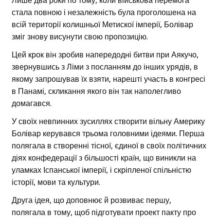
Лише два роки по тому, коли військова перемога
стала повною і незалежність була проголошена на
всій території колишньої Метискої імперії, Болівар
зміг знову висунути свою пропозицію.
Цей крок він зробив напередодні битви при Аякучо,
звернувшись з Ліми з посланням до інших урядів, в
якому запрошував їх взяти, нарешті участь в конгресі
в Панамі, скликання якого він так наполегливо
домагався.
У своїх невпинних зусиллях створити вільну Америку
Болівар керувався трьома головними ідеями. Перша
полягала в створенні тісної, єдиної в своїх політичних
діях конфедерації з більшості країн, що виникли на
уламках Іспанської імперії, і скріпленої спільністю
історії, мови та культури.
Друга ідея, що доповнює й розвиває першу,
полягала в тому, щоб підготувати проект пакту про