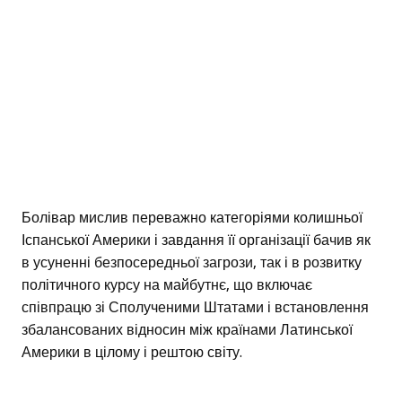
Болівар мислив переважно категоріями колишньої
Іспанської Америки і завдання її організації бачив як
в усуненні безпосередньої загрози, так і в розвитку
політичного курсу на майбутнє, що включає
співпрацю зі Сполученими Штатами і встановлення
збалансованих відносин між країнами Латинської
Америки в цілому і рештою світу.