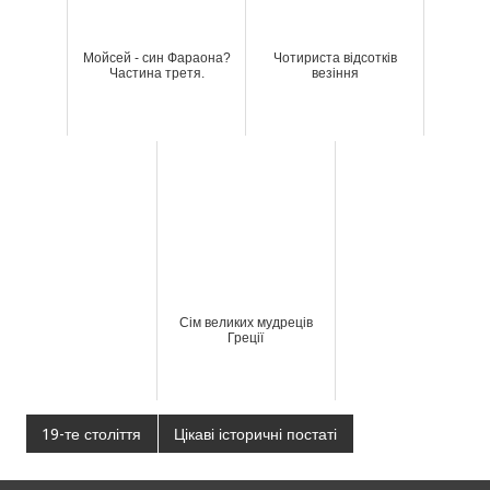
Мойсей - син Фараона?
Чотириста відсотків
Частина третя.
везіння
Сім великих мудреців
Греції
19-те століття
Цікаві історичні постаті