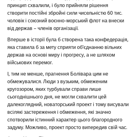
принцип схвалили, і було прийняли рішення
створити постійні збройні сили чисельністю 60 тис.
чоловік і союзний воєнно-морський флот на внески
від держав – членів організації.
Вперше в історії була б створена така конфедерація,
яка ставила б за мету сприяти об’єднанню вільних
держав на основі миру і прогресу, а не шляхом
військових перемог.
І, тим не менше, прагнення Болівара цим не
обмежувалися. Люди з вузьким, обмеженим
кругозором, яких турбували справи лише
сьогоднішнього дня, не могли схвалити цей
далекоглядний, новаторський проект і тому висували
всілякі застереження і обмеження, які значно
спотворили істинний характер цього благородного
задуму. Можливо, проект просто випередив свій час.