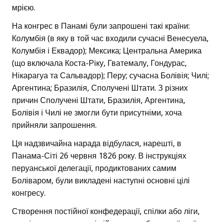
мрією.
На конгрес в Панамі були запрошені такі країни:
Колумбія (в яку в той час входили сучасні Венесуела,
Колумбія і Еквадор); Мексика; Центральна Америка
(що включала Коста-Ріку, Гватемалу, Гондурас,
Нікарагуа та Сальвадор); Перу; сучасна Болівія; Чилі;
Аргентина; Бразилія, Сполучені Штати. З різних
причин Сполучені Штати, Бразилія, Аргентина,
Болівія і Чилі не змогли бути присутніми, хоча
прийняли запрошення.
Ця надзвичайна нарада відбулася, нарешті, в
Панама-Сіті 26 червня 1826 року. В інструкціях
перуанської делегації, продиктованих самим
Боліваром, були викладені наступні основні цілі
конгресу.
Створення постійної конфедерації, спілки або ліги,