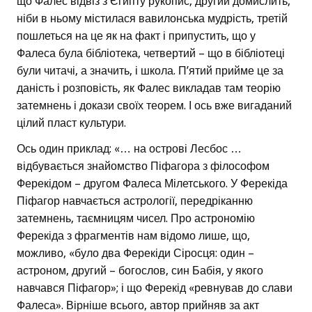
що Фалес відвіз з Єгипту рукопис, другий домислить,
ніби в ньому містилася вавилонська мудрість, третій
пошлеться на це як на факт і припустить, що у
Фалеса була бібліотека, четвертий – що в бібліотеці
були читачі, а значить, і школа. П’ятий прийме це за
даність і розповість, як Фалес викладав там теорію
затемнень і докази своїх теорем. І ось вже вигаданий
цілий пласт культури.
Ось один приклад: «… на острові Лесбос …
відбувається знайомство Піфагора з філософом
Ферекідом – другом Фалеса Мілетського. У Ферекіда
Піфагор навчається астрології, передріканню
затемнень, таємницям чисел. Про астрономію
Ферекіда з фрагментів нам відомо лише, що,
можливо, «було два Ферекіди Сіросця: один –
астроном, другий – богослов, син Бабія, у якого
навчався Піфагор»; і що Ферекід «ревнував до слави
Фалеса». Вірніше всього, автор прийняв за акт