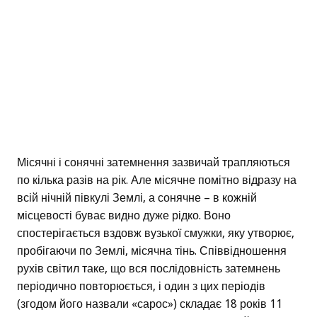
Місячні і сонячні затемнення зазвичай трапляються
по кілька разів на рік. Але місячне помітно відразу на
всій нічній півкулі Землі, а сонячне – в кожній
місцевості буває видно дуже рідко. Воно
спостерігається вздовж вузької смужки, яку утворює,
пробігаючи по Землі, місячна тінь. Співвідношення
рухів світил таке, що вся послідовність затемнень
періодично повторюється, і один з цих періодів
(згодом його назвали «сарос») складає 18 років 11