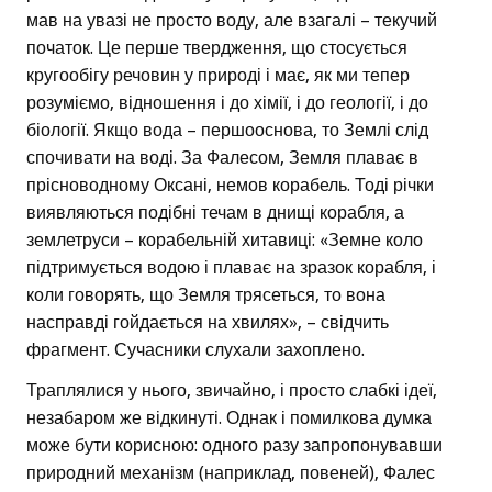
мав на увазі не просто воду, але взагалі – текучий
початок. Це перше твердження, що стосується
кругообігу речовин у природі і має, як ми тепер
розуміємо, відношення і до хімії, і до геології, і до
біології. Якщо вода – першооснова, то Землі слід
спочивати на воді. За Фалесом, Земля плаває в
прісноводному Оксані, немов корабель. Тоді річки
виявляються подібні течам в днищі корабля, а
землетруси – корабельній хитавиці: «Земне коло
підтримується водою і плаває на зразок корабля, і
коли говорять, що Земля трясеться, то вона
насправді гойдається на хвилях», – свідчить
фрагмент. Сучасники слухали захоплено.
Траплялися у нього, звичайно, і просто слабкі ідеї,
незабаром же відкинуті. Однак і помилкова думка
може бути корисною: одного разу запропонувавши
природний механізм (наприклад, повеней), Фалес