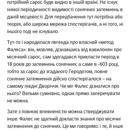
потрійний сарос буде видно в іншій країні. Не існує
ніякої періодичності видимості сонячних затемнень в
даній місцевості. Для передбачення тут потрібна або
теорія, або широка мережа спостерігачів, а ні того, ні
іншого тоді не існувало.
Тут-то і народилася легенда про власний «метод
Фалеса»: він, мовляв, дізнавшись від вавилонян про
місячний сарос, сам здогадався прикласти період в
18 років до затемнень сонячних; а саме в -603 році,
тобто за сарос до згаданого Геродотом, повне
сонячне затемнення дійсно спостерігалося – на
самому півдні Дворіччя. Чи міг Фалес дізнатися про
нього? Вельми сумнівно, однак прямо заперечувати
не можна.
Зате з повною впевненістю можна стверджувати
інше. Фалес не здатний докласти знання про місячні
затемнення до сонячних. Це ми говоримо: і те, й інше