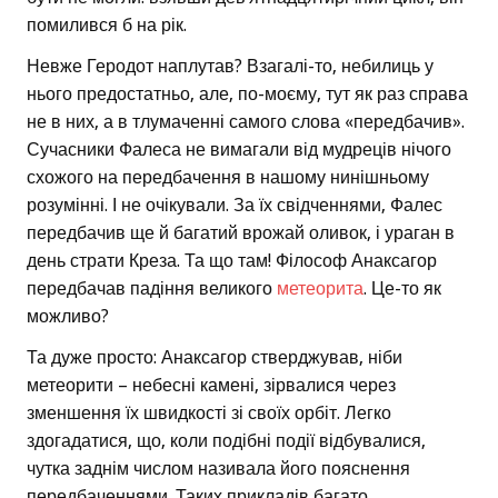
помилився б на рік.
Невже Геродот наплутав? Взагалі-то, небилиць у
нього предостатньо, але, по-моєму, тут як раз справа
не в них, а в тлумаченні самого слова «передбачив».
Сучасники Фалеса не вимагали від мудреців нічого
схожого на передбачення в нашому нинішньому
розумінні. І не очікували. За їх свідченнями, Фалес
передбачив ще й багатий врожай оливок, і ураган в
день страти Креза. Та що там! Філософ Анаксагор
передбачав падіння великого
метеорита
. Це-то як
можливо?
Та дуже просто: Анаксагор стверджував, ніби
метеорити – небесні камені, зірвалися через
зменшення їх швидкості зі своїх орбіт. Легко
здогадатися, що, коли подібні події відбувалися,
чутка заднім числом називала його пояснення
передбаченнями. Таких прикладів багато.