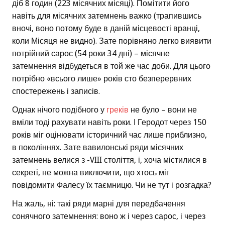
діб 8 годин (223 місячних місяці). Помітити його
навіть для місячних затемнень важко (трапившись
вночі, воно потому буде в даній місцевості вранці,
коли Місяця не видно). Зате порівняно легко виявити
потрійний сарос (54 роки 34 дні) – місячне
затемнення відбудеться в той же час доби. Для цього
потрібно «всього лише» років сто безперервних
спостережень і записів.
Однак нічого подібного у
греків
не було – вони не
вміли тоді рахувати навіть роки. І Геродот через 150
років міг оцінювати історичний час лише приблизно,
в поколіннях. Зате вавилонські ряди місячних
затемнень велися з -VIII століття, і, хоча містилися в
секреті, не можна виключити, що хтось міг
повідомити Фалесу їх таємницю. Чи не тут і розгадка?
На жаль, ні: такі ряди марні для передбачення
сонячного затемнення: воно ж і через сарос, і через