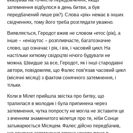
затемнення відбулося в день битви, а був
передбачений лише рік?). Слова «рік» немає в інших
свідченнях, тому його треба розглядати уважно.
Виявляється, Геродот вжив не словом «етос (рік), а
інше – «еніаутос – розпливчасте, багатозначне
слово, що означає і рік, і вік, і часовий цикл. На
настільки хиткому свідоцтві нічого будувати не
можна. Швидше за все, Геродот, як і інші стародавні
автори, повідомляв, що Фалес пов’язав часовий цикл
(місячні місяці) з фактом сонячного затемнення, і
тільки.
Коли в Мілет прийшла звістка про битву, що
трапилася в молодик і була припинена через
затемнення, чутка попросту не могла не зіставити це
з вченням знаменитого мілетця про те, ніби Сонце
затьмарюється Місяцем. Фалес дійсно передбачив,