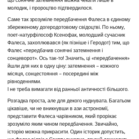
що сонячне затемнення можна чекати лише в
молодик, і пророцтво підтвердилося.
Саме так зрозуміле передбачення Фалеса в єдиному
збереженому догеродотовому свідоцтві. По ньому,
поет-натурфілософ Ксенофак, молодший сучасник
Фалеса, захоплювався (як пізніше і Геродот) тим, що
Фалес «передбачив сонячні затемнення і
сонцеворот». Ось так-то! Значить, ці «передбачення»
йшли для них в одну ціну: затемнення – кожного
місяця, сонцестояння – посередині між
рівноденнями.
І не треба вимагати від ранньої античності більшого.
Розгадка проста, але для декого нуднувата. Багатьом
цікавіше, чи не вникнувши в ази астрономії,
представити Фалеса чарівником, який прорікає
зрозуміло яким чином передбачення. Звичайно,
історію можна прикрасити. Один історик допустить,