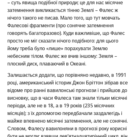
– суть явища подібної природи; це для нас місячне
затемнення викликається тінню Землі – Фалес ж
нічого такого не писав. Мало того, що тут мовчать
Фалесові фрагменти (про сонячне затемнення
говорять багаторазово). Куди важливіше, що Фалес
просто не міг сказати нічого подібного: для цього
йому треба було «лише» порахувати Землю
небесним тілом. Фалес же вчив іншому: Земля –
плоский диск, плаваючий в Океані.
Залишається додати, що порівняно недавно, в 1991
році, американський історик Джон Бріттон зібрав все
відоме про ранні вавилонські прогнози і прийшов до
висновку, що в часи Фалеса там знали тільки місячні
періоди, але не в 18, а в 19 років (235 місячних
місяців); з їх допомогою передбачали заздалегідь і
майже впевнено місячні затемнення, але не сонячні.
Словом, Фалесу вавилоняни в прогнозі року корисні
бути не могли: взявши дев’ятнадцятирічний цикл, він