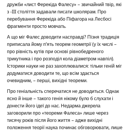
дружби «лист Ферекіда Фалесу» – звичайний твір, які
з -III століття задавали писати школярам. Про
перебування Ферекіда або Піфагора на Лесбосі
фрагменти просто мовчать.
А що міг Фалес доводити насправді? Пізня традиція
приписала йому п’ять теорем геометрії (у їх числі –
про рівність кутів при основі рівнобедреного
трикутника і про розподіл кола діаметром навпіл).
Історики науки не раз захоплювалися: тільки геній міг
додуматися доводити те, що всім здається
очевидним, – перші, вихідні теореми.
Про геніальність сперечатися не доводиться. Однак
ясно й інше – такого генія нікому було б слухати і
донести його ідеї до нас. Недарма джерела
заговорили про «теореми Фалеса» лише через
тисячу років після його життя – адже вихідні
положення теорії наука починає обговорювати, лише