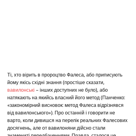
Ті, хто вірить в пророцтво Фалеса, або приписують
йому якісь східні знання (простіше сказати,
вавилонські
– інших доступних не було), або
натякають на якийсь власний його метод (Панченко:
«закономірний висновок: метод Фалеса відрізнявся
від вавилонського»). Про останній і говорити не
варто, коли дивишся на перелік реальних Фалесових
досягнень, але от вавилоняни дійсно стали
знамениті передбаченнями. Правда, сталося це