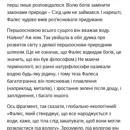
перш лише розповідалося. Волю богів замінити
законами природи – Схід цим не займався. І нарешті,
Фалес чудово вмів роз’яснювати придумане.
Першоосновою всього сущого він вважав воду.
Наївно? Аж ніяк. Так увійшла в обіг думка про
розвиток світу з деякої першооснови природним
шляхом. (Це не означає, що Фалес відкидав богів, це
значить, що він був філософом.) Не маючи
термінології, всі ранні натурфілософи називали
водою будь-яку рідину, і тому теза Фалеса
багатогранна: він пояснював і плавлення
(наприклад, металів), і зростання зелені після дощу, і
запліднення, і багато іншого.
Ось фрагмент, так сказати, глобально-екологічний:
«Фалес, який стверджує, що все народжується з
води, каже, що тіла слід закапувати, щоб вони могли
розкластися під вологу». Зрозуміло, під вологою він