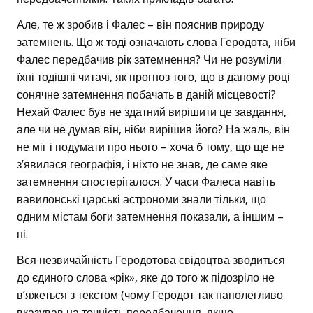
Але, те ж зробив і Фалес – він пояснив природу
затемнень. Що ж тоді означають слова Геродота, ніби
Фалес передбачив рік затемнення? Чи не розуміли
їхні тодішні читачі, як прогноз того, що в даному році
сонячне затемнення побачать в даній місцевості?
Нехай Фалес був не здатний вирішити це завдання,
але чи не думав він, ніби вирішив його? На жаль, він
не міг і подумати про нього – хоча б тому, що ще не
з’явилася географія, і ніхто не знав, де саме яке
затемнення спостерігалося. У часи Фалеса навіть
вавилонські царські астрономи знали тільки, що
одним містам боги затемнення показали, а іншим –
ні.
Вся незвичайність Геродотова свідоцтва зводиться
до єдиного слова «рік», яке до того ж підозріло не
в’яжеться з текстом (чому Геродот так наполегливо
вказував на точність передбачення, якщо