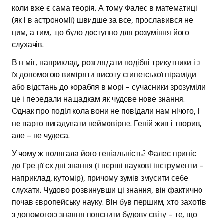
коли вже є сама теорія. А тому Фалес в математиці
(як і в астрономії) швидше за все, прославився не
цим, а тим, що було доступно для розуміння його
слухачів.
Він міг, наприклад, розглядати подібні трикутники і з
їх допомогою виміряти висоту єгипетської піраміди
або відстань до корабля в морі – сучасники зрозуміли
це і передали нащадкам як чудове нове знання.
Однак про поділ кола вони не повідали нам нічого, і
не варто вигадувати неймовірне. Геній жив і творив,
але – не чудеса.
У чому ж полягала його геніальність? Фалес приніс
до Греції східні знання (і перші наукові інструменти –
наприклад, кутомір), причому зумів змусити себе
слухати. Чудово розвинувши ці знання, він фактично
почав європейську науку. Він був першим, хто захотів
з допомогою знання пояснити будову світу – те, що