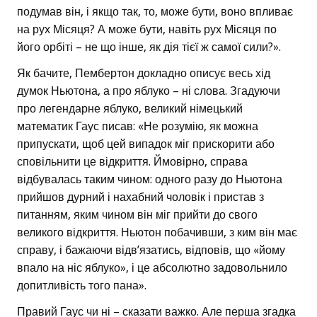
подумав він, і якщо так, то, може бути, воно впливає
на рух Місяця? А може бути, навіть рух Місяця по
його орбіті – не що інше, як дія тієї ж самої сили?».
Як бачите, Пембертон докладно описує весь хід
думок Ньютона, а про яблуко – ні слова. Згадуючи
про легендарне яблуко, великий німецький
математик Гаус писав: «Не розумію, як можна
припускати, щоб цей випадок міг прискорити або
сповільнити це відкриття. Ймовірно, справа
відбувалась таким чином: одного разу до Ньютона
прийшов дурний і нахабний чоловік і пристав з
питанням, яким чином він міг прийти до свого
великого відкриття. Ньютон побачивши, з ким він має
справу, і бажаючи відв’язатись, відповів, що «йому
впало на ніс яблуко», і це абсолютно задовольнило
допитливість того пана».
Правий Гаус чи ні – сказати важко. Але перша згадка