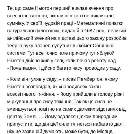
Те, що саме Ньютон перший виклав вчення про
всесвітнє тяжіння, ніколи ні в кого не викликало
сумніву. У своїй чудовій праці «Математичні початки
натуральної філософії», виданій в 1687 році, великий
англійський вчений на підставі цього закону розробив
теорію руху планет, супутників і комет Сонячної
системи. Тут все точно, але причому тут яблуко?
Ньютон дійсно жив у селі, коли почав роботу над
«Початками», і дійсно багато часу проводив у саду.
«Коли він гуляв у саду, – писав Пембертон, якому
Ньютон розповідав, як «народився» закон
всесвітнього тяжіння, – йому прийшли в голову різні
міркування про силу тяжіння. Так як ця сила не
зменшується помітно на самих далеких відстанях від
центру Землі. … Йому здалося цілком природним
припустити, що дія цієї сили тягнеться набагато далі,
ніж це зазвичай думають, може бути, до Місяця,