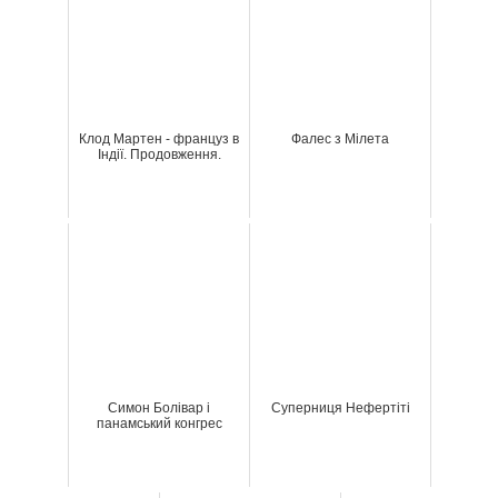
Клод Мартен - француз в
Фалес з Мілета
Індії. Продовження.
Симон Болівар і
Суперниця Нефертіті
панамський конгрес