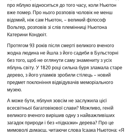
про яблуко відноситься до того часу, коли Ньютон
вже помер. Про нього розповів чоловік не менш
відомий, ніж сам Ньютон, – великий філософ
Вольтер, розповів зі слів племінниці Ньютона
Катерини Кондюіт.
Протягом 93 років після смерті великого вченого
жодна людина не йшла з його садиби в Бульсторні
без того, щоб не оглянути саму знамениту з усіх
яблунь світу. У 1820 році сильна буря зламала старе
дерево, з його уламків зробили стілець – новий
предмет поклоніння відвідувачів меморіального
музею.
А може бути, яблуня зовсім не заслужила цієї
всесвітньої багатовікової слави? Можливо, геній
великого вченого вирішив одну з найважливіших
загадок природи і без «підказки» дерева? Про це
мимоволі думаєш, читаючи слова Ісаака Ньютона: «Я