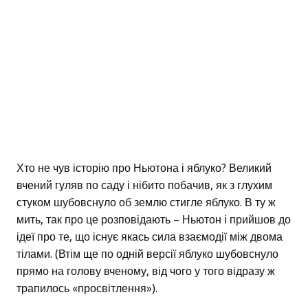
Хто не чув історію про Ньютона і яблуко? Великий
вчений гуляв по саду і нібито побачив, як з глухим
стуком шубовснуло об землю стигле яблуко. В ту ж
мить, так про це розповідають – Ньютон і прийшов до
ідеї про те, що існує якась сила взаємодії між двома
тілами. (Втім ще по одній версії яблуко шубовснуло
прямо на голову вченому, від чого у того відразу ж
трапилось «просвітлення»).