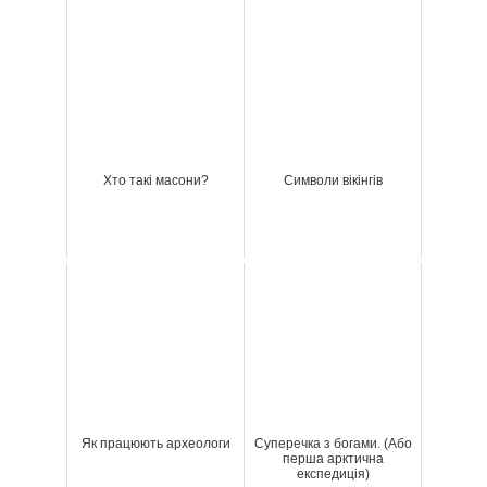
Хто такі масони?
Символи вікінгів
Як працюють археологи
Суперечка з богами. (Або
перша арктична
експедиція)