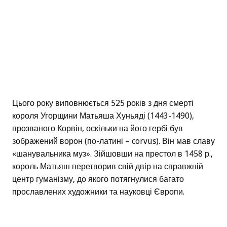
Цього року виповнюється 525 років з дня смерті
короля Угорщини Матьяша Хуньяді (1443-1490),
прозваного Корвін, оскільки на його гербі був
зображений ворон (по-латині – corvus). Він мав славу
«шанувальника муз». Зійшовши на престол в 1458 р.,
король Матьяш перетворив свій двір на справжній
центр гуманізму, до якого потягнулися багато
прославлених художники та науковці Європи.