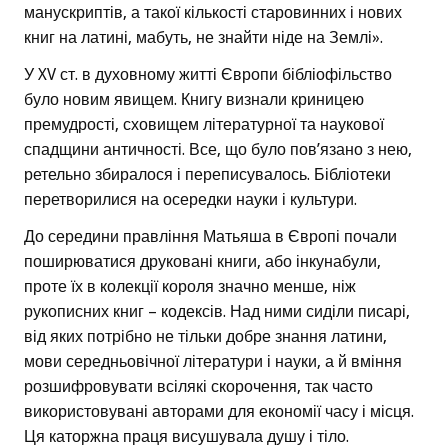
манускриптів, а такої кількості старовинних і нових
книг на латині, мабуть, не знайти ніде на Землі».
У XV ст. в духовному житті Європи бібліофільство
було новим явищем. Книгу визнали криницею
премудрості, сховищем літературної та наукової
спадщини античності. Все, що було пов’язано з нею,
ретельно збиралося і переписувалось. Бібліотеки
перетворилися на осередки науки і культури.
До середини правління Матьяша в Європі почали
поширюватися друковані книги, або інкунабули,
проте їх в колекції короля значно менше, ніж
рукописних книг – кодексів. Над ними сиділи писарі,
від яких потрібно не тільки добре знання латини,
мови середньовічної літератури і науки, а й вміння
розшифровувати всілякі скорочення, так часто
використовувані авторами для економії часу і місця.
Ця каторжна праця висушувала душу і тіло.