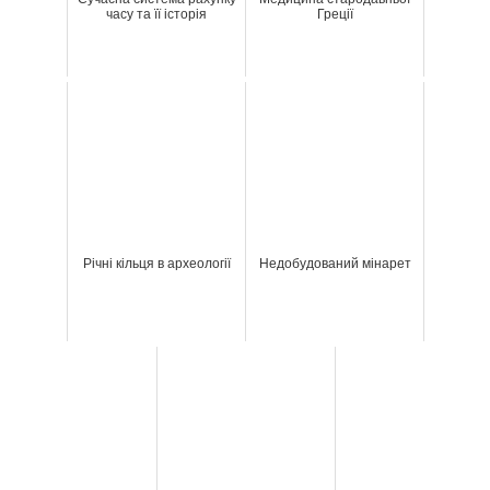
часу та її історія
Греції
Річні кільця в археології
Недобудований мінарет