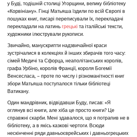
у Буді, тодішній столиці Угорщини, велику бібліотеку
«Корвініану». Гінці Матьяша їздили по всій Європі в
пошуках книг, писарі переписували їх, перекладачі
перекладали на латинь
грецькі
та італійські тексти,
художники ілюстрували рукописи.
Звичайно, манускрипти надзвичайної краси
зустрічалися в колекціях й інших збирачів того часу:
сімей Медичі та Сфорца, неаполітанських королів,
графа Урбіно, королів Франції, короля Богемії
Венсесласа, – проте по числу і різноманітності книг
збори Матьяша поступалося тільки бібліотеці
Ватикану.
Один мандрівник, відвідавши Буду, писав: «Я
оглянув всі книги, але хіба це просто книги? Це
справжні скарби. Мені здавалося, що я потрапив не в
бібліотеку, а в якісь казкові чертоги. Всюди
нескінченні ряди давньоєврейських і давньогрецьких