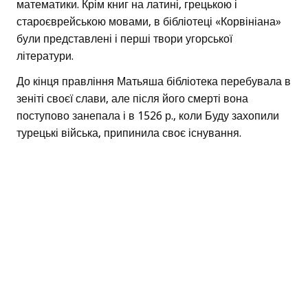
математики. Крім книг на латині, грецькою і
староєврейською мовами, в бібліотеці «Корвініана»
були представлені і перші твори угорської
літератури.
До кінця правління Матьяша бібліотека перебувала в
зеніті своєї слави, але після його смерті вона
поступово занепала і в 1526 р., коли Буду захопили
турецькі війська, припинила своє існування.