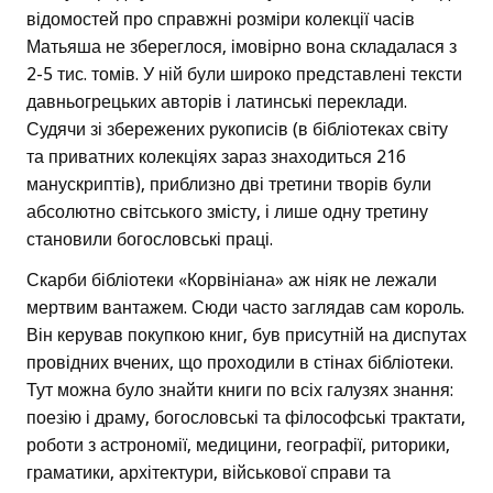
відомостей про справжні розміри колекції часів
Матьяша не збереглося, імовірно вона складалася з
2-5 тис. томів. У ній були широко представлені тексти
давньогрецьких авторів і латинські переклади.
Судячи зі збережених рукописів (в бібліотеках світу
та приватних колекціях зараз знаходиться 216
манускриптів), приблизно дві третини творів були
абсолютно світського змісту, і лише одну третину
становили богословські праці.
Скарби бібліотеки «Корвініана» аж ніяк не лежали
мертвим вантажем. Сюди часто заглядав сам король.
Він керував покупкою книг, був присутній на диспутах
провідних вчених, що проходили в стінах бібліотеки.
Тут можна було знайти книги по всіх галузях знання:
поезію і драму, богословські та філософські трактати,
роботи з астрономії, медицини, географії, риторики,
граматики, архітектури, військової справи та