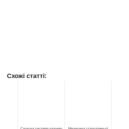
Схожі статті:
Сучасна система рахунку
Медицина стародавньої