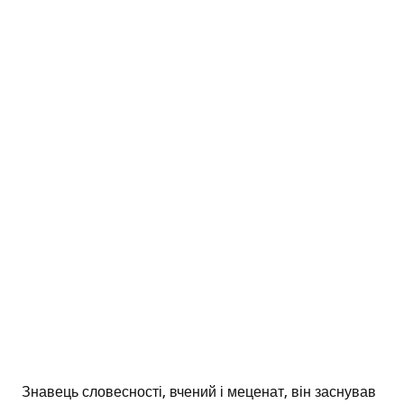
Знавець словесності, вчений і меценат, він заснував