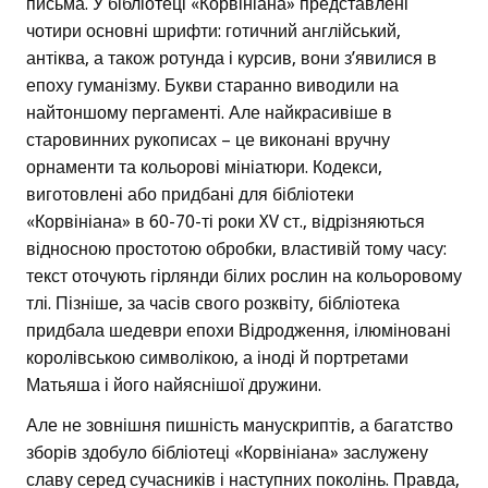
письма. У бібліотеці «Корвініана» представлені
чотири основні шрифти: готичний англійський,
антіква, а також ротунда і курсив, вони з’явилися в
епоху гуманізму. Букви старанно виводили на
найтоншому пергаменті. Але найкрасивіше в
старовинних рукописах – це виконані вручну
орнаменти та кольорові мініатюри. Кодекси,
виготовлені або придбані для бібліотеки
«Корвініана» в 60-70-ті роки XV ст., відрізняються
відносною простотою обробки, властивій тому часу:
текст оточують гірлянди білих рослин на кольоровому
тлі. Пізніше, за часів свого розквіту, бібліотека
придбала шедеври епохи Відродження, ілюміновані
королівською символікою, а іноді й портретами
Матьяша і його найяснішої дружини.
Але не зовнішня пишність манускриптів, а багатство
зборів здобуло бібліотеці «Корвініана» заслужену
славу серед сучасників і наступних поколінь. Правда,