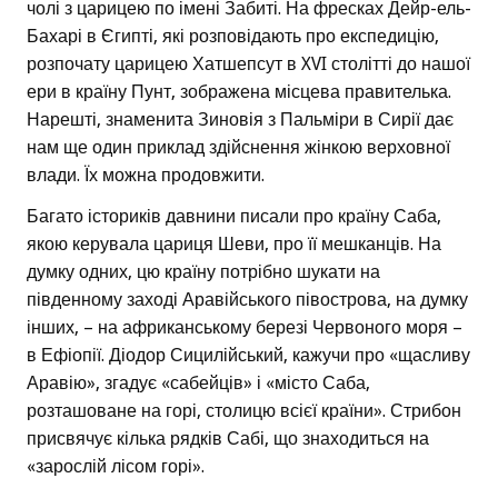
чолі з царицею по імені Забиті. На фресках Дейр-ель-
Бахарі в Єгипті, які розповідають про експедицію,
розпочату царицею Хатшепсут в XVI столітті до нашої
ери в країну Пунт, зображена місцева правителька.
Нарешті, знаменита Зиновія з Пальміри в Сирії дає
нам ще один приклад здійснення жінкою верховної
влади. Їх можна продовжити.
Багато істориків давнини писали про країну Саба,
якою керувала цариця Шеви, про її мешканців. На
думку одних, цю країну потрібно шукати на
південному заході Аравійського півострова, на думку
інших, – на африканському березі Червоного моря –
в Ефіопії. Діодор Сицилійський, кажучи про «щасливу
Аравію», згадує «сабейців» і «місто Саба,
розташоване на горі, столицю всієї країни». Стрибон
присвячує кілька рядків Сабі, що знаходиться на
«зарослій лісом горі».