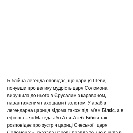
Біблійна легенда оповідає, що цариця Шеви,
почувши про велику мудрість царя Соломона,
вирушила до нього в Єрусалим з караваном,
навантаженим пахощами і золотом. У арабів
легендарна цариця відома також під ім’ям Білкіс, а в
ефіопів – як Македа або Атія-Азеб. Біблія так
розповідає про зустріч цариці Счеської і царя
Соломона: «І сказала цареві: правда те, що я чула в