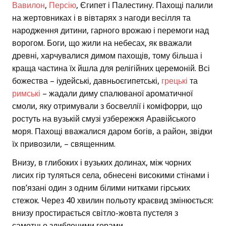
Вавилон
,
Персію
, Єгипет і Палестину. Пахощі палили
на жертовниках і в вівтарях з нагоди весілля та
народження дитини, гарного врожаю і перемоги над
ворогом. Боги, що жили на небесах, як вважали
древні, харчувалися димом пахощів, тому більша і
краща частина їх йшла для релігійних церемоній. Всі
божества – іудейські, давньоєгипетські,
грецькі
та
римські
– жадали диму спалюваної ароматичної
смоли, яку отримували з босвеллії і коміфорри, що
ростуть на вузькій смузі узбережжя Аравійського
моря. Пахощі вважалися даром богів, а район, звідки
їх привозили, – священним.
Внизу, в глибоких і вузьких долинах, між чорних
лисих гір туляться села, обнесені високими стінами і
пов’язані один з одним білими нитками гірських
стежок. Через 40 хвилин польоту краєвид змінюється:
внизу простирається світло-жовта пустеля з
самотньо здибленими горами.