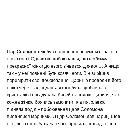
Цар Соломон теж був полонений розумом і красою
своєї гості. Однак він побоювався, що в обличчі
прекрасної жінки до нього з’явився диявол… А якщо
так – у неї повинні бути козячі ноги. Він вирішив
перевірити свої побоювання. Царицю провели в його
покої через зал, підлога якого була зроблена з
кришталю і нагадувала басейн з водою. Цариця, як і
кожна жінка, боячись замочити плаття, злегка
підняла поділ – побоювання царя Соломона
виявилися марними. «І цар Соломон дав цариці Шеві
все, чого вона бажала і чого просила, понад те, що