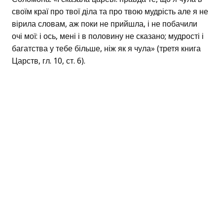
своїм краї про твої діла та про твою мудрість але я не
вірила словам, аж поки не прийшла, і не побачили
очі мої: і ось, мені і в половину не сказано; мудрості і
багатства у тебе більше, ніж як я чула» (третя книга
Царств, гл. 10, ст. 6).