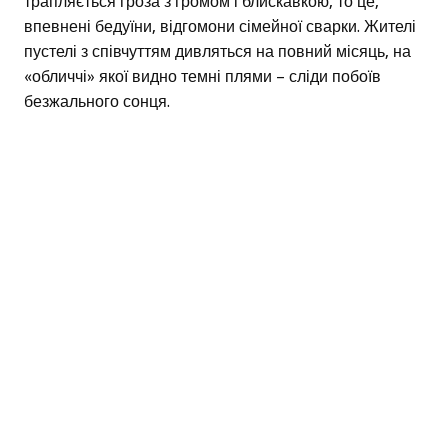
трапляється гроза з громом і блискавкою, то це,
впевнені бедуїни, відгомони сімейної сварки. Жителі
пустелі з співчуттям дивляться на повний місяць, на
«обличчі» якої видно темні плями – сліди побоїв
безжального сонця.