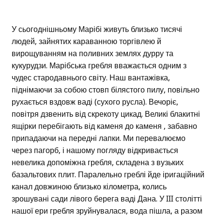
У сьогоднішньому Марібі живуть близько тисячі
людей, зайнятих караванною торгівлею й
вирощуванням на поливних землях дурру та
кукурудзи. Марібська гребля вважається одним з
чудес стародавнього світу. Наш вантажівка,
піднімаючи за собою стовп білястого пилу, повільно
рухається вздовж ваді (сухого русла). Вечоріє,
повітря дзвенить від скрекоту цикад. Великі блакитні
ящірки перебігають від каменя до каменя , забавно
припадаючи на передні лапки. Ми перевалюємо
через пагорб, і нашому погляду відкривається
невелика допоміжна гребля, складена з вузьких
базальтових плит. Паралельно греблі йде іригаційний
канал довжиною близько кілометра, колись
зрошувані сади лівого берега ваді Дана. У III столітті
нашої ери гребля зруйнувалася, вода пішла, а разом