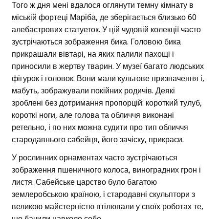
Того ж дня мені вдалося оглянути темну кімнату в
міській фортеці Маріба, де зберігається близько 60
алебастрових статуеток. У цій чудовій колекції часто
зустрічаються зображення бика. Головою бика
прикрашали вівтарі, на яких палили пахощі і
приносили в жертву тварин. У музеї багато людських
фігурок і головок. Вони мали культове призначення і,
мабуть, зображували покійних родичів. Деякі
зроблені без дотримання пропорцій: короткий тулуб,
короткі ноги, але голова та обличчя виконані
ретельно, і по них можна судити про тип обличчя
стародавнього сабейця, його зачіску, прикраси.
У рослинних орнаментах часто зустрічаються
зображення пшеничного колоса, виноградних грон і
листя. Сабейське царство було багатою
землеробською країною, і стародавні скульптори з
великою майстерністю втілювали у своїх роботах те,
що бачили навколо себе.