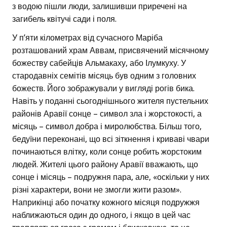
з водою пішли люди, залишивши приречені на
загибель квітучі сади і поля.
У п’яти кілометрах від сучасного Маріба
розташований храм Аввам, присвячений місячному
божеству сабейців Альмакаху, або Ілумкуху. У
стародавніх семітів місяць був одним з головних
божеств. Його зображували у вигляді рогів бика.
Навіть у поданні сьогоднішнього жителя пустельних
районів Аравії сонце – символ зла і жорстокості, а
місяць – символ добра і миролюбства. Більш того,
бедуїни переконані, що всі зіткнення і криваві чвари
починаються влітку, коли сонце робить жорстоким
людей. Жителі цього району Аравії вважають, що
сонце і місяць – подружня пара, але, «оскільки у них
різні характери, вони не змогли жити разом».
Наприкінці або початку кожного місяця подружжя
наближаються один до одного, і якщо в цей час