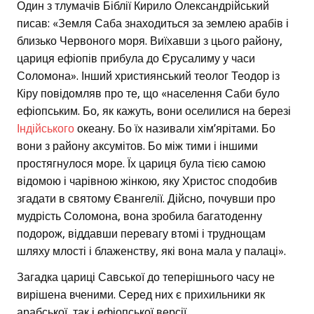
Один з тлумачів Біблії Кирило Олександрійський
писав: «Земля Саба знаходиться за землею арабів і
близько Червоного моря. Виїхавши з цього району,
цариця ефіопів прибула до Єрусалиму у часи
Соломона». Інший християнський теолог Теодор із
Кіру повідомляв про те, що «населення Саби було
ефіопським. Бо, як кажуть, вони оселилися на березі
Індійського
океану. Бо їх називали хім’ярітами. Бо
вони з району аксумітов. Бо між тими і іншими
простягнулося море. Їх цариця була тією самою
відомою і чарівною жінкою, яку Христос сподобив
згадати в святому Євангелії. Дійсно, почувши про
мудрість Соломона, вона зробила багатоденну
подорож, віддавши перевагу втомі і труднощам
шляху млості і блаженству, які вона мала у палаці».
Загадка цариці Савської до теперішнього часу не
вирішена вченими. Серед них є прихильники як
арабської, так і ефіопської версії.