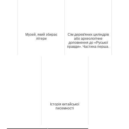
Музей, який збирає
Сім дерев'яних циліндрів
літери
або археологічне
доповнення до «Руської
правди». Частина перша.
Історія китайської
писемності