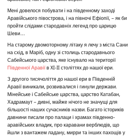
Мені довелося побувати і на південному заході
Аравійського півострова, і на півночі Ефіопії, – як би
пройти слідами стародавніх легенд про царицю
Шеви…
На старому двомоторному літаку я лечу з міста Сани
на схід, в Маріб, одну зі столиць стародавнього
Сабейського царства, яке існувало на території
Південної Аравії
в XI-II століттях до нашої ери.
З другого тисячоліття до нашої ери в Південній
Аравії виникали, розвивалися і гинули держави.
Мінейське і Сабейське царства, царство Катабан,
Хадрамаут – дивні, майже нічого не значущі для
більшості наших сучасників назви. Багато істориків
давнини писали про палаци і храмах південно-
аравійських владик, про каравани верблюдів, що
йшли з вантажем ладану, мирри та інших пахощів у