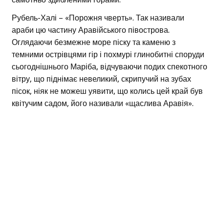
Рубель-Халі – «Порожня чверть». Так називали
араби цю частину Аравійського півострова.
Оглядаючи безмежне море піску та каменю з
темними острівцями гір і похмурі глинобитні споруди
сьогоднішнього Маріба, відчуваючи подих спекотного
вітру, що піднімає невеликий, скрипучий на зубах
пісок, ніяк не можеш уявити, що колись цей край був
квітучим садом, його називали «щаслива Аравія».