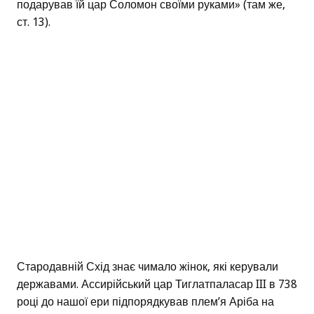
подарував їй цар Соломон своїми руками» (там же,
ст. 13).
Стародавній Схід знає чимало жінок, які керували
державами. Ассирійський цар Тиглатпаласар III в 738
році до нашої ери підпорядкував плем’я Аріба на