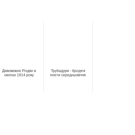
Дивовижне Різдво в
Трубадури - бродячі
окопах 1914 року
поети середньовіччя