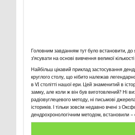
Головним завданням тут було встановити, до я
з’ясувати на основі вивчення великої кількості
Найбільш цікавий приклад застосування денд
круглого столу, що нібито належав легендарн
в VI столітті нашої ери. Цей знаменитий в істо
замку, але коли ж він був виготовлений? Ні в
радіовуглецевого методу, ні письмові джерела
істориків. І тільки зовсім недавно вчені з Ок
дендрохронологічним методом, встановили – с