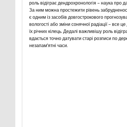
роль відіграє дендрохронологія – наука про д
За ним можна простежити рівень забрудненості
є одним із засобів довгострокового прогнозув
вологості або зміни сонячної радіації – все ц
їх річних кілець. Дедалі важливішу роль відігр
вдається точно датувати старі розписи по дере
незапам’ятні часи.