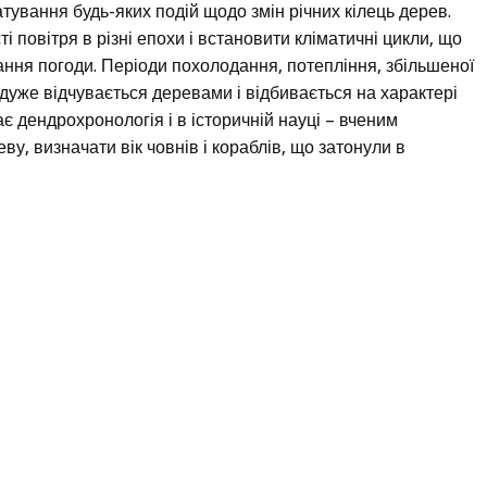
атування будь-яких подій щодо змін річних кілець дерев.
 повітря в різні епохи і встановити кліматичні цикли, що
ання погоди. Періоди похолодання, потепління, збільшеної
е дуже відчувається деревами і відбивається на характері
ає дендрохронологія і в історичній науці – вченим
ву, визначати вік човнів і кораблів, що затонули в