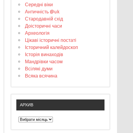
Середні віки
Античність @uk
Стародавній схід
Доісторичні часи
Археологія
Цікаві історичні постаті
Історичний калейдоскоп
Історія винаходів
Мандрівки часом
Всілякі думи
Всяка всячина
АРХИВ
А
р
х