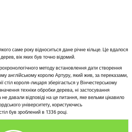
кого саме року відноситься дане річне кільце. Це вдалося
 дерев, вік яких був точно відомий.
рохронологічного методу встановлення дати створення
ому англійському королю Артуру, який жив, за переказами,
рії стіл короля-лицаря зберігається у Вінчестерському
изначення техніки обробки дерева, ні застосування
 не давали відповіді на це питання, яке вельми цікавило
сфордського університету, користуючись
тіл був зроблений в 1336 році.