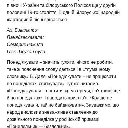
півночі України та білоруського Полісся ще у другій
половині 19-го століття. В одній білоруської народній
жартівливій пісні співається
Ах, Бивлла ж я
Панядзелкавала:
Семярих нажила
І все дзеукай була.
Понеділкувати – значить гуляти, нічого не робити,
таке ж пояснення слову дається і в «тлумачному
словнику» В. Даля: «Понеділкувати – не працювати
по понеділках, святкувати» Тут же читаємо.
«Понеділкували – постити, крім середи, і п’ятниці, ще
й по понеділках». І наводить прислів’я: «Краще не
понеділкували, тай не байдикувати». Зауважимо, що
народ висловив зневажливе ставлення до
дозвільного понеділка у російській приказці
«Понедельник — бездельник».