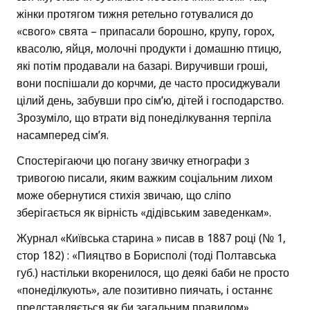
жінки протягом тижня ретельно готувалися до
«свого» свята – припасали борошно, крупу, горох,
квасолю, яйця, молочні продукти і домашню птицю,
які потім продавали на базарі. Виручивши гроші,
вони поспішали до корчми, де часто просиджували
цілий день, забувши про сім’ю, дітей і господарство.
Зрозуміло, що втрати від понеділкування терпіла
насамперед сім’я.
Спостерігаючи цю погану звичку етнографи з
тривогою писали, яким важким соціальним лихом
може обернутися стихія звичаю, що сліпо
зберігається як вірність «дідівським заведенкам».
Журнал «Київська старина » писав в 1887 році (№ 1,
стор 182) : «Пияцтво в Борисполі (тоді Полтавська
губ.) настільки вкоренилося, що деякі баби не просто
«понеділкують», але позитивно пиячать, і останнє
представляється як би загальним правилом».