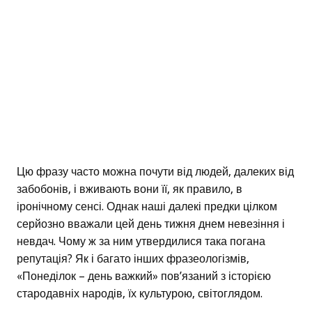
Цю фразу часто можна почути від людей, далеких від
забобонів, і вживають вони її, як правило, в
іронічному сенсі. Однак наші далекі предки цілком
серйозно вважали цей день тижня днем невезіння і
невдач. Чому ж за ним утвердилися така погана
репутація? Як і багато інших фразеологізмів,
«Понеділок – день важкий» пов’язаний з історією
стародавніх народів, їх культурою, світоглядом.