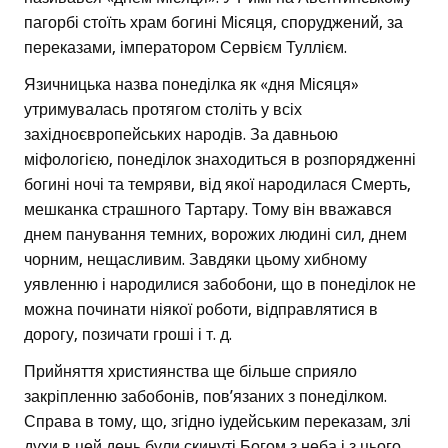
пагорбі стоїть храм богині Місяця, споруджений, за
переказами, імператором Сервієм Туллієм.
Язичницька назва понеділка як «дня Місяця»
утримувалась протягом століть у всіх
західноєвропейських народів. За давньою
міфологією, понеділок знаходиться в розпорядженні
богині ночі та темряви, від якої народилася Смерть,
мешканка страшного Тартару. Тому він вважався
днем панування темних, ворожих людині сил, днем
чорним, нещасливим. Завдяки цьому хибному
уявленню і народилися забобони, що в понеділок не
можна починати ніякої роботи, відправлятися в
дорогу, позичати гроші і т. д.
Прийняття християнства ще більше сприяло
закріпленню забобонів, пов’язаних з понеділком.
Справа в тому, що, згідно іудейським переказам, злі
духи в цей день були скинуті Богом з неба і з цього