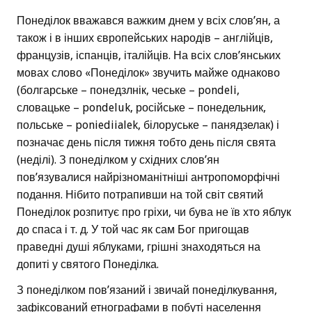
Понеділок вважався важким днем у всіх слов’ян, а
також і в інших європейських народів – англійців,
французів, іспанців, італійців. На всіх слов’янських
мовах слово «Понеділок» звучить майже однаково
(болгарське – понедзлнік, чеське – pondeli,
словацьке – pondeluk, російське – понедельник,
польське – poniediialek, білоруське – панядзелак) і
позначає день після тижня тобто день після свята
(неділі). З понеділком у східних слов’ян
пов’язувалися найрізноманітніші антропоморфічні
подання. Нібито потрапивши на той світ святий
Понеділок розпитує про гріхи, чи бува не їв хто яблук
до спаса і т. д. У той час як сам Бог пригощав
праведні душі яблуками, грішні знаходяться на
допиті у святого Понеділка.
З понеділком пов’язаний і звичай понеділкування,
зафіксований етнографами в побуті населення