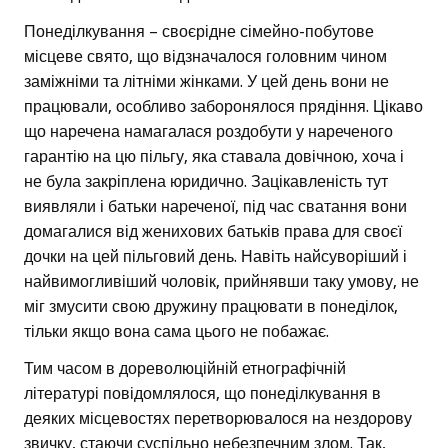
Понеділкування – своєрідне сімейно-побутове
місцеве свято, що відзначалося головним чином
заміжніми та літніми жінками. У цей день вони не
працювали, особливо заборонялося прядіння. Цікаво
що наречена намагалася роздобути у нареченого
гарантію на цю пільгу, яка ставала довічною, хоча і
не була закріплена юридично. Зацікавленість тут
виявляли і батьки нареченої, під час сватання вони
домагалися від женихових батьків права для своєї
дочки на цей пільговий день. Навіть найсуворіший і
найвимогливіший чоловік, прийнявши таку умову, не
міг змусити свою дружину працювати в понеділок,
тільки якщо вона сама цього не побажає.
Тим часом в дореволюційній етнографічній
літературі повідомлялося, що понеділкування в
деяких місцевостях перетворювалося на нездорову
звичку, стаючи суспільно небезпечним злом. Так,