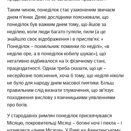
Таким чином, понеділок стає узаконеним звичаєм
днем п’янки. Деякі дослідники пояснювали, що
понеділок був важким днем тому, що йшов за
неділею, коли люди багато гуляли, пили (а це
знайшло своє відображення і в прислів’ях: «
Понеділок – похмільник: поминки по неділі», «в
неділю оре, а в понеділок кобилу шукає»), що
негативно відбивалося на їх фізичному стані,
працездатності. Однак треба сказати, що це –
несерйозне пояснення, хоча б тому, що неділя ніколи
не було для народу днем масової пиятики. Більш
правильним слід визнати тлумачення, що зв’язує
походження вислову з язичницькими уявленнями
про богів.
У стародавніх римлян понеділок присвячувався
Місяцю, покровительці Місяці – богині ночі і пекла – і
називався «днем Місяця». У Римі на Авентинському