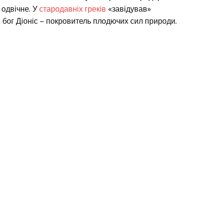
 одвічне. У
стародавніх греків
«завідував»
 бог Діоніс – покровитель плодючих сил природи.