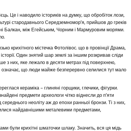
єць. Це і наводило істориків на думку, що обробіток лози,
ультурі стародавнього Середземномор’я, прийшов до греків
стині Балкан, між Егейським, Чорним і Мармуровим морями.
ло.
зько крихітного містечка Фотолівос. що в провінції Драма,
 історії. Один знятий шар землі за іншим розкривав сліди
іше з них, яке лежало в десяти метрах під поверхнею,
е означає, що люди майже безперервно селилися тут мало
ереглася кераміка – глиняні горщики, глечики, фігурки.
 знайдені предмети археологи чітко віднесли до п’яти
д середнього неоліту аж до епохи ранньої бронзи. Ті з них,
вилися найдавнішими металевими предметами,
чами були крихітні шматочки шлаку. Значить, вся ця мідь