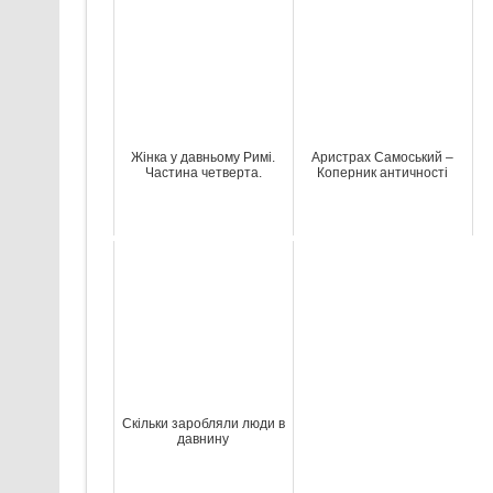
Жінка у давньому Римі.
Аристрах Самоський –
Частина четверта.
Коперник античності
Скільки заробляли люди в
давнину