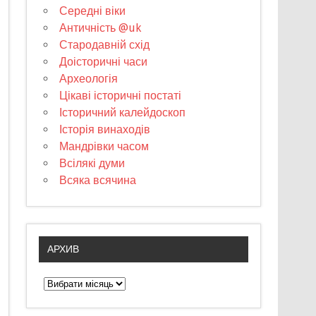
Середні віки
Античність @uk
Стародавній схід
Доісторичні часи
Археологія
Цікаві історичні постаті
Історичний калейдоскоп
Історія винаходів
Мандрівки часом
Всілякі думи
Всяка всячина
АРХИВ
А
р
х