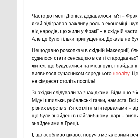
Часто до імені Діоніса додавалося ім’я – Фракі
який відігравав важливу роль в економіці і к
від народів, що жили у Фракії – в східній ча
Але це було тільки припущення. Доказів не бу
Нещодавно розкопкам в східній Македонії, бли
судилося стати сенсацією в світі стародавньої
жител, що будувалися на місці руїн, і найдавн
виявилося сучасником середнього
неоліту
. Ц
не сімдесят століть поспіль!
Знахідки слідували за знахідками. Відмінно зб
Мідні шпильки, рибальські гачки, намиста. Всі
різних верств з п’ятсотлітнім інтервалами – ві
що були знайдені в найглибшому шарі – вия
знайденими в Греції.
І, що особливо цікаво, поруч з металевими ре