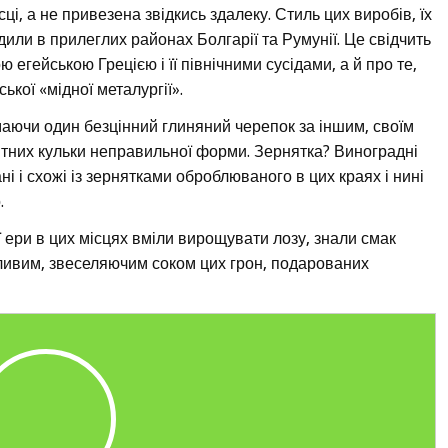
сці, а не привезена звідкись здалеку. Стиль цих виробів, їх
дили в прилеглих районах Болгарії та Румунії. Це свідчить
 егейською Грецією і її північними сусідами, а й про те,
кої «мідної металургії».
аючи один безцінний глиняний черепок за іншим, своїм
ітних кульки неправильної форми. Зернятка? Виноградні
ні і схожі із зернятками оброблюваного в цих краях і нині
.
ї ери в цих місцях вміли вирощувати лозу, знали смак
нливим, звеселяючим соком цих грон, подарованих