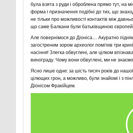
була взята з руди і оброблена прямо тут, на мі
форма і призначення подібні до тих, що знахо
не тільки про можливості контактів між давньою
що саме Балкани були батьківщиною європейсь
Але повернімося до Діоніса… Акуратно піднім
загостреним зором археолог помітив три крих
насіння! Злегка обвуглені, але цілком впізнава
винограду. Чому вони обвуглені, ми не знаємо
Ясно лише одне: за шість тисяч років до нашо
цілющих грон, а можливо, були знайомі і з пі
Діонісом Фракійцем.