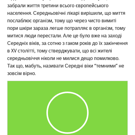
забрали життя третини всього європейського
населення. Середньовічні лікарі вирішили, що миття
послаблює організм, тому що через чисто вимиті
пори шкіри зараза легше потрапляє в організм, тому
митися люди перестали. Але це було вже на заході
Середніх віків, за сотню з гаком років до їх закінчення
в XV столітті, тому стверджувати, що всі жителі
середньовіччя ніколи не милися дещо помилково.
Так що, мабуть, називати Середні віки “темними” не
зовсім вірно.