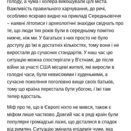
голоду, а чума і холера викошували цілі міста.
Важливість правильного харчування, до речі,
особливо яскраво видно на прикладі Середньовіччя
– наявні літописи і археологічні знахідки свідчать про
те, що люди тих років були в середньому помітно
нижче, ніж ми. У багатьох з них просто не було
доступу до їжі в достатніх кількостях, тому вони і не
виростали до сучасних стандартів. У наш час цю
ситуацію можна спостерігати у В’єтнамі, де після
війни за участі США місцеві жителі, які виросли в
голодні часи, були невисокими і худенькими, а
сучасне покоління поголовно вище своїх батьків,
тому що країна перестала бути убогою, і їжі там
тепер вдосталь.
Міф про те, що в Європі ніхто не мився, також є
міфом лише частково. Довгий час в ряді країн були
популярні громадські лазні, що дісталися в спадок
від римлян. Ситуацію змінила епідемія чуми, яка