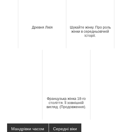
Древня Лікія
Шукайте жінку. Про роль
жінки в середньовічній
історії.
Французька жінка 18-го
століття. Її зовнішній
вигляд. (Продовження).
Мандрівки часом
Середні віки