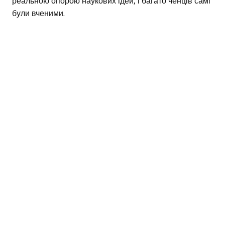
реальною опорою наукових ідей, і багато ченців самі
були вченими.