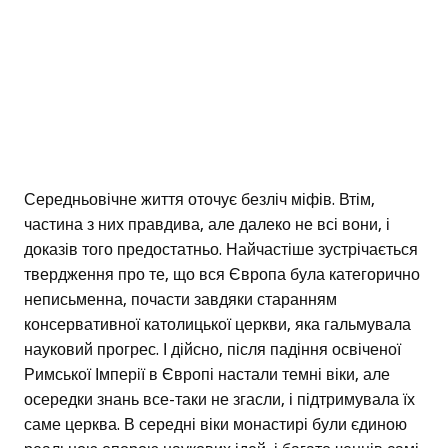
Середньовічне життя оточує безліч міфів. Втім,
частина з них правдива, але далеко не всі вони, і
доказів того предостатньо. Найчастіше зустрічається
твердження про те, що вся Європа була категорично
неписьменна, почасти завдяки старанням
консервативної католицької церкви, яка гальмувала
науковий прогрес. І дійсно, після падіння освіченої
Римської Імперії в Європі настали темні віки, але
осередки знань все-таки не згасли, і підтримувала їх
саме церква. В середні віки монастирі були єдиною