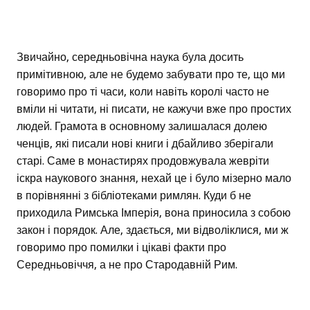
Звичайно, середньовічна наука була досить
примітивною, але не будемо забувати про те, що ми
говоримо про ті часи, коли навіть королі часто не
вміли ні читати, ні писати, не кажучи вже про простих
людей. Грамота в основному залишалася долею
ченців, які писали нові книги і дбайливо зберігали
старі. Саме в монастирях продовжувала жевріти
іскра наукового знання, нехай це і було мізерно мало
в порівнянні з бібліотеками римлян. Куди б не
приходила Римська Імперія, вона приносила з собою
закон і порядок. Але, здається, ми відволіклися, ми ж
говоримо про помилки і цікаві факти про
Середньовіччя, а не про Стародавній Рим.