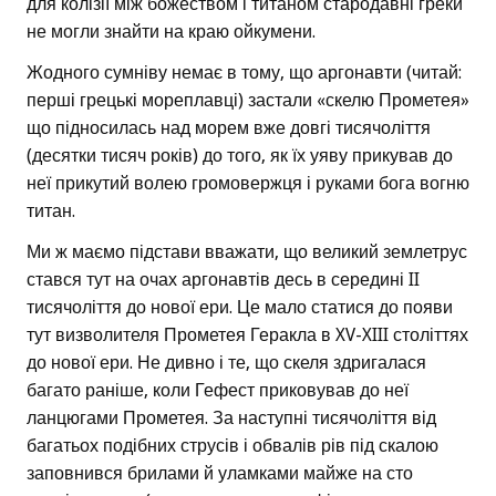
для колізії між божеством і титаном стародавні греки
не могли знайти на краю ойкумени.
Жодного сумніву немає в тому, що аргонавти (читай:
перші грецькі мореплавці) застали «скелю Прометея»
що підносилась над морем вже довгі тисячоліття
(десятки тисяч років) до того, як їх уяву прикував до
неї прикутий волею громовержця і руками бога вогню
титан.
Ми ж маємо підстави вважати, що великий землетрус
стався тут на очах аргонавтів десь в середині II
тисячоліття до нової ери. Це мало статися до появи
тут визволителя Прометея Геракла в XV-XIII століттях
до нової ери. Не дивно і те, що скеля здригалася
багато раніше, коли Гефест приковував до неї
ланцюгами Прометея. За наступні тисячоліття від
багатьох подібних струсів і обвалів рів під скалою
заповнився брилами й уламками майже на сто