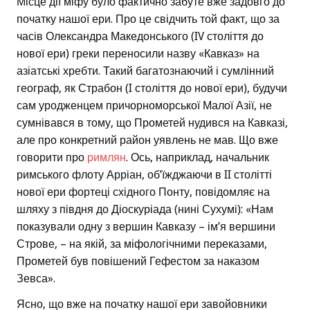
Місце дії міфу було фактично забуте вже задовго до
початку нашої ери. Про це свідчить той факт, що за
часів Олександра Македонського (IV століття до
нової ери) греки переносили назву «Кавказ» на
азіатські хребти. Такий багатознаючий і сумлінний
географ, як Страбон (I століття до нової ери), будучи
сам уродженцем причорноморської Малої Азії, не
сумнівався в тому, що Прометей нудився на Кавказі,
але про конкретний район уявлень не мав. Що вже
говорити про
римлян
. Ось, наприклад, начальник
римського флоту Арріан, об’їжджаючи в II столітті
нової ери фортеці східного Понту, повідомляє на
шляху з півдня до Діоскуріада (нині Сухумі): «Нам
показували одну з вершин Кавказу – ім’я вершини
Строве, – на якій, за міфологічними переказами,
Прометей був повішений Гефестом за наказом
Зевса».
Ясно, що вже на початку нашої ери завойовники