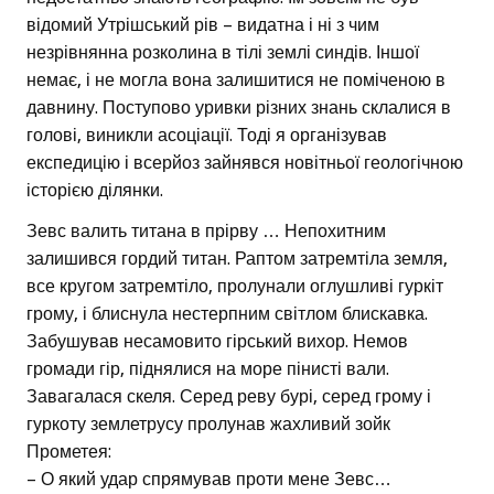
відомий Утрішський рів – видатна і ні з чим
незрівнянна розколина в тілі землі синдів. Іншої
немає, і не могла вона залишитися не поміченою в
давнину. Поступово уривки різних знань склалися в
голові, виникли асоціації. Тоді я організував
експедицію і всерйоз зайнявся новітньої геологічною
історією ділянки.
Зевс валить титана в прірву … Непохитним
залишився гордий титан. Раптом затремтіла земля,
все кругом затремтіло, пролунали оглушливі гуркіт
грому, і блиснула нестерпним світлом блискавка.
Забушував несамовито гірський вихор. Немов
громади гір, піднялися на море пінисті вали.
Завагалася скеля. Серед реву бурі, серед грому і
гуркоту землетрусу пролунав жахливий зойк
Прометея:
– О який удар спрямував проти мене Зевс…