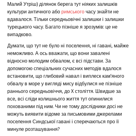
Малий Утріш) ділянок берега тут ніяких залишків
культури античного або
римського
часу знайти не
вдавалося. Тільки середньовічні залишки і залишки
турецького часу. Багато пізніше я зрозумів: це не
випадково.
Думати, що тут не було ні поселення, ні гавані, майже
неможливо. А ось вважати, що вони завалені
відносно молодим обвалом, є всі підстави. За
допомогою спеціальних сучасних методів вдалося
встановити, що глибовий навал і виплеск кам’яного
обвалу в море у вигляді мису відбулися не пізніше
раннього середньовіччя, до X століття. Швидше за
все, всі сліди колишнього життя тут опинилися
похованими під ним. Чи не тому дослідники досі не
можуть виявити відоме за письмовими джерелами
поселення Синдської гавані і сперечаються про її
минуле розташування?