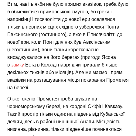
Втім, навіть якби не було прямих вказівок, треба було
б обмежитися приморською смугою, бо греки і
наприкінці І тисячоліття до нової ери оселялися
тільки в певних місцях східного узбережжя Понта
Евксинського (гостинного), а вже в II тисячолітті до
нової ери, коли Понт для них був Авксінським
(негостинним), вони тільки короткочасно
висаджувалися на його берегах (пригоди Ясона
в
замку
Еєта в Колхіді навряд чи тривали більше
декількох тижнів або місяців). Але ми маємо і прямі
вказівки на розташування місця покарання Прометея
на березі.
Отже, скелю Прометея треба шукати на
чорноморському березі, на кордоні Скіфії і Кавказу.
Такий простір тільки один: на південь від Кубанської
дельти, десь в районі нинішньої Анапи. Місцевість
низинна, рівнинна, тільки південніше починаються