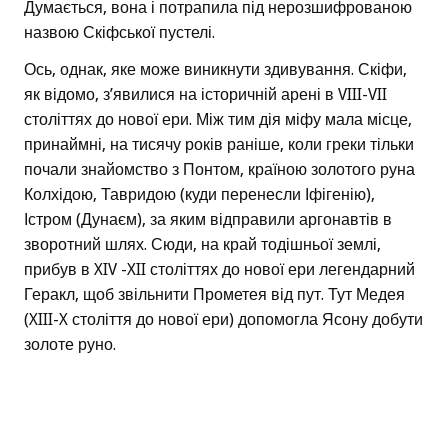
Думається, вона і потрапила під нерозшифрованою
назвою Скіфської пустелі.
Ось, однак, яке може виникнути здивування. Скіфи,
як відомо, з’явилися на історичній арені в VIII-VII
століттях до нової ери. Між тим дія міфу мала місце,
принаймні, на тисячу років раніше, коли греки тільки
почали знайомство з Понтом, країною золотого руна
Колхідою, Тавридою (куди перенесли Іфігенію),
Істром (Дунаєм), за яким відправили аргонавтів в
зворотний шлях. Сюди, на край тодішньої землі,
прибув в XIV -XII століттях до нової ери легендарний
Геракл, щоб звільнити Прометея від пут. Тут Медея
(XIII-X століття до нової ери) допомогла Ясону добути
золоте руно.