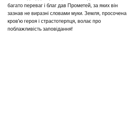
багато переваг і благ дав Прометей, за яких він
зазнав не виразні словами муки. Земля, просочена
кров’ю героя і страстотерпця, волає про
поблажливість заповідання!