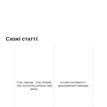
Схожі статті:
Глас народу - глас Божий.
Історія писемності
Або як в'ятичі робили свій
доколумбової Америки
вибір.