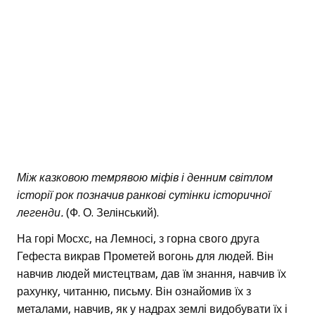
Між казковою темрявою міфів і денним світлом
історії рок позначив ранкові сутінки історичної
легенди.
(Ф. О. Зелінський).
На горі Мосхс, на Лемносі, з горна свого друга
Гефеста викрав Прометей вогонь для людей. Він
навчив людей мистецтвам, дав їм знання, навчив їх
рахунку, читанню, письму. Він ознайомив їх з
металами, навчив, як у надрах землі видобувати їх і