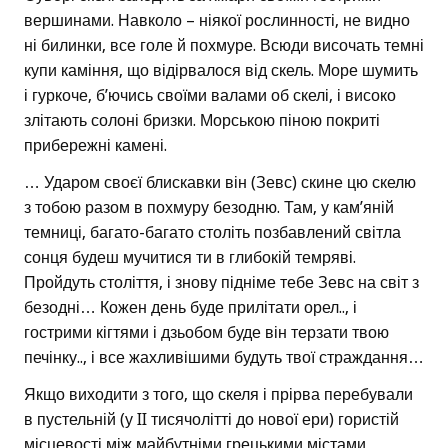
вершинами. Навколо – ніякої рослинності, не видно
ні билинки, все голе й похмуре. Всюди височать темні
купи каміння, що відірвалося від скель. Море шумить
і гуркоче, б’ючись своїми валами об скелі, і високо
злітають солоні бризки. Морською піною покриті
прибережні камені.
… Ударом своєї блискавки він (Зевс) скине цю скелю
з тобою разом в похмуру безодню. Там, у кам’яній
темниці, багато-багато століть позбавлений світла
сонця будеш мучитися ти в глибокій темряві.
Пройдуть століття, і знову підніме тебе Зевс на світ з
безодні… Кожен день буде прилітати орел.., і
гострими кігтями і дзьобом буде він терзати твою
печінку.., і все жахливішими будуть твої страждання…
Якщо виходити з того, що скеля і прірва перебували
в пустельній (у II тисячолітті до нової ери) гористій
місцевості між майбутніми грецькими містами