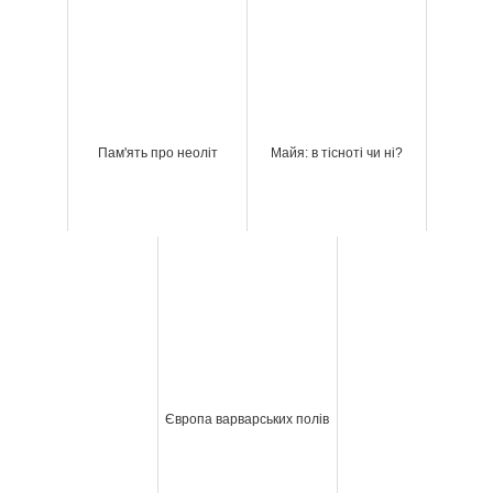
Пам'ять про неоліт
Майя: в тісноті чи ні?
Європа варварських полів