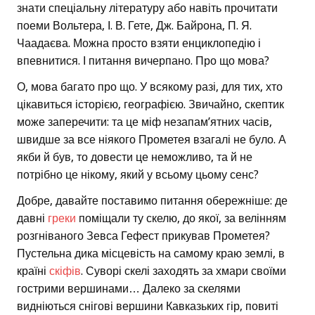
знати спеціальну літературу або навіть прочитати
поеми Вольтера, І. В. Гете, Дж. Байрона, П. Я.
Чаадаєва. Можна просто взяти енциклопедію і
впевнитися. І питання вичерпано. Про що мова?
О, мова багато про що. У всякому разі, для тих, хто
цікавиться історією, географією. Звичайно, скептик
може заперечити: та це міф незапам’ятних часів,
швидше за все ніякого Прометея взагалі не було. А
якби й був, то довести це неможливо, та й не
потрібно це нікому, який у всьому цьому сенс?
Добре, давайте поставимо питання обережніше: де
давні
греки
поміщали ту скелю, до якої, за велінням
розгніваного Зевса Гефест прикував Прометея?
Пустельна дика місцевість на самому краю землі, в
країні
скіфів
. Суворі скелі заходять за хмари своїми
гострими вершинами… Далеко за скелями
видніються снігові вершини Кавказьких гір, повиті