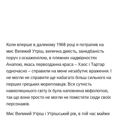
Коли вперше в далекому 1968 році я потрапив на
мис Великий Утріш, велична дикість, занедбаність
поруч з оскаженілою, в пляжних надмірностях
Анапою, якась первозданна краса – Хаос і Тартар
одночасно – справили на мене незабутнє враження. І
не могли не справити ще набагато більш сильного на
перших грецьких мореплавців. Вся сутність
навколишнього світу їх була наповнена міфологією,
так що вони просто не могли не помістити сюди своїх
персонажів.
Мис Великий Утріш і Утрішський рів, в той час майже