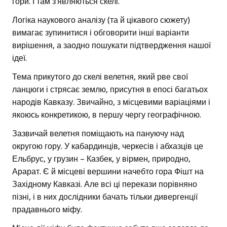
гори. І там з’являються скелі.
Логіка наукового аналізу (та й цікавого сюжету)
вимагає зупинитися і обговорити інші варіанти
вирішення, а заодно пошукати підтвердження нашої
ідеї.
Тема прикутого до скелі велетня, який рве свої
ланцюги і стрясає землю, присутня в епосі багатьох
народів Кавказу. Звичайно, з місцевими варіаціями і
якоюсь конкретикою, в першу чергу географічною.
Зазвичай велетня поміщають на пануючу над
округою гору. У кабардинців, черкесів і абхазців це
Ельбрус, у грузин – Казбек, у вірмен, природно,
Арарат. Є й місцеві вершини начебто гора Фішт на
Західному Кавказі. Але всі ці перекази порівняно
пізні, і в них дослідники бачать тільки дивергенції
прадавнього міфу.