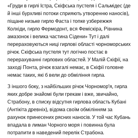
«Груди в гирлі Істра, Скіфська пустеля і Сальмідес (де
й інші бурхливі потоки сприяють утворенню наносів),
піщане низьке гирло Фаста і топке узбережжя
Колхіди, гирло Фермодонт, вся Феміскіра, Рівнина
амазонок і велика частина Сідени» Тут і далі
перераховуються ниці гирлові області чорноморських
річок. Скіфська пустеля тут логічно постає в
перерахуванні гирлових областей. У Малій Скіфії, на
заході Понта, річок взагалі немає, в Скіфії головне
немає таких, які б вели до обміління гирла.
З іншого боку, з найбільших річок Чорномор’я, гирла
яких добре знайомі були грекам і вже, звичайно,
Страбону, в списку відсутня гирлова область Кубані
(Антікіта древніх), відома своїм обмілінням за
рахунок принесених рясних наносів. У той час Кубань
впадала в лиман Чорного моря і повинна була
потрапити в наведений перелік Страбона.