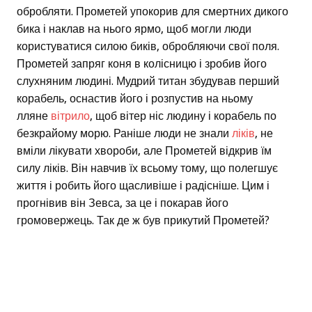
обробляти. Прометей упокорив для смертних дикого
бика і наклав на нього ярмо, щоб могли люди
користуватися силою биків, обробляючи свої поля.
Прометей запряг коня в колісницю і зробив його
слухняним людині. Мудрий титан збудував перший
корабель, оснастив його і розпустив на ньому
лляне
вітрило
, щоб вітер ніс людину і корабель по
безкрайому морю. Раніше люди не знали
ліків
, не
вміли лікувати хвороби, але Прометей відкрив їм
силу ліків. Він навчив їх всьому тому, що полегшує
життя і робить його щасливіше і радісніше. Цим і
прогнівив він Зевса, за це і покарав його
громовержець. Так де ж був прикутий Прометей?