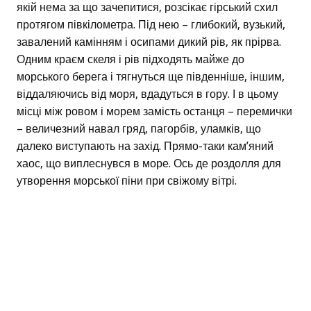
якій нема за що зачепитися, розсікає гірський схил
протягом півкілометра. Під нею – глибокий, вузький,
завалений камінням і осипами дикий рів, як прірва.
Одним краєм скеля і рів підходять майже до
морського берега і тягнуться ще південніше, іншим,
віддаляючись від моря, вдадуться в гору. І в цьому
місці між ровом і морем замість останця – перемички
– величезний навал гряд, пагорбів, уламків, що
далеко виступають на захід. Прямо-таки кам’яний
хаос, що виплеснувся в море. Ось де роздолля для
утворення морської піни при свіжому вітрі.