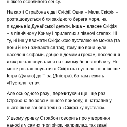
ніякого особливого сенсу.
На карті Страбона є дві Скіфії. Одна – Мала Скіфія –
розташовується біля західного берега моря, на
південь від Дунайської дельти, інша – власне Скіфія
– в північному Криму і прилеглих з півночі степах. Ні
ту, ні іншу вважати Скіфською пустелею не можна (та
вони й не називаються так), тому що вони були
населені скіфами, добре відомими грекам, поселення
яких розташовувалися на самому березі поблизу. Не
може розташовуватися Скіфська пустеля і північніше
Істра (Дунаю) до Тіра (Дністра), бо там лежить
«Пустеля гетів».
Але ось одного разу , перечитуючи ще і ще раз
Страбона по зовсім іншого приводу, я натрапив у
нього як би заново теж на «Скіфську пустелю».
У цьому уривку Страбон говорить про утворення
наносів у самих гирл річок, наприклад, так звані