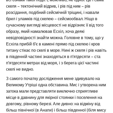
скеля – тектонічний відрив, і рів під ним – рів
розсідання, подібний сейсмічній тріщині, і навали
брил і уламків під скелею – сейсмообвал. Ніщо в
сучасному вигляді місцевості не відрізняє її від того
образу, який намалював Есхіл, хоча деякі
невідповідності знайти можна. Головне в тому, що у
Есхіла прибій б’є в камені прямо під скелею і кров
титану стікає по скелі в море. Нині ж скеля і рів навіть
в південній частині знаходяться в п’ятдесяти – ста
п’ятдесяти метрах від моря, і з берега цієї частині
скелі не видно.
З самого початку дослідження мене здивувало на
Великому Утріші одна обставина. Мис і утворена ним
затока мали представляти виключно сприятливе
місце в давнину для якірної стоянки і поселення на
довгому, рівному березі. Але дивно: на відміну від
більш північної (в Анапи) і більш південної (біля мису