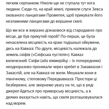
легким серпанком. Ніколи ще не ступала тут нога
людини. Сюди-то, на край землі, привели слуги Зевса
окованого ланцюгами Прометея, щоб прикувати його
незламними ланцюгами до вершини скелі.
Що ми все ж виразно дізнаємося від стародавніх про
місце, де був прикутий герой? По-перше, це була
ненаселена місцевість на краю тодішньої ойкумени,
десь на Кавказі. По-друге, місцевість належала до
земель скіфів («Скіфська пустеля»). Кавказ
величезний. Скіфи (або кіммерійці – їх попередники)
неодноразово проникали через хребет в Закавказзя і
Закаспій, але на Кавказі не жили. Мешкали вони в
північному, степовому Передкавказзі. Простори ці
безбережні, але звернемо увагу на те, що в ряді
джерел йдеться про приморську місцевість, а в
деяких вказується навіть, що скеля розташовувалася
над морем.