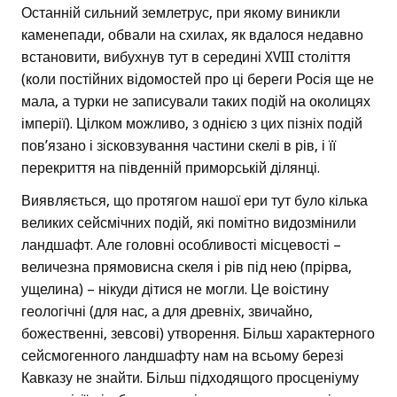
Останній сильний землетрус, при якому виникли
каменепади, обвали на схилах, як вдалося недавно
встановити, вибухнув тут в середині XVIII століття
(коли постійних відомостей про ці береги Росія ще не
мала, а турки не записували таких подій на околицях
імперії). Цілком можливо, з однією з цих пізніх подій
пов’язано і зісковзування частини скелі в рів, і її
перекриття на південній приморській ділянці.
Виявляється, що протягом нашої ери тут було кілька
великих сейсмічних подій, які помітно видозмінили
ландшафт. Але головні особливості місцевості –
величезна прямовисна скеля і рів під нею (прірва,
ущелина) – нікуди дітися не могли. Це воістину
геологічні (для нас, а для древніх, звичайно,
божественні, зевсові) утворення. Більш характерного
сейсмогенного ландшафту нам на всьому березі
Кавказу не знайти. Більш підходящого просценіуму