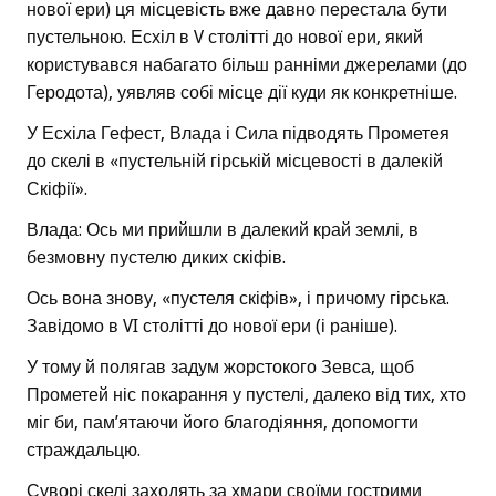
нової ери) ця місцевість вже давно перестала бути
пустельною. Есхіл в V столітті до нової ери, який
користувався набагато більш ранніми джерелами (до
Геродота), уявляв собі місце дії куди як конкретніше.
У Есхіла Гефест, Влада і Сила підводять Прометея
до скелі в «пустельній гірській місцевості в далекій
Скіфії».
Влада: Ось ми прийшли в далекий край землі, в
безмовну пустелю диких скіфів.
Ось вона знову, «пустеля скіфів», і причому гірська.
Завідомо в VI столітті до нової ери (і раніше).
У тому й полягав задум жорстокого Зевса, щоб
Прометей ніс покарання у пустелі, далеко від тих, хто
міг би, пам’ятаючи його благодіяння, допомогти
страждальцю.
Суворі скелі заходять за хмари своїми гострими