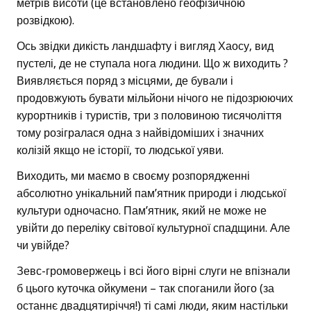
метрів висоти (це встановлено геофізичною
розвідкою).
Ось звідки дикість ландшафту і вигляд Хаосу, вид
пустелі, де не ступала нога людини. Що ж виходить ?
Виявляється поряд з місцями, де бували і
продовжують бувати мільйони нічого не підозрюючих
курортників і туристів, три з половиною тисячоліття
тому розігралася одна з найвідоміших і значних
колізій якщо не історії, то людської уяви.
Виходить, ми маємо в своєму розпорядженні
абсолютно унікальний пам’ятник природи і людської
культури одночасно. Пам’ятник, який не може не
увійти до переліку світової культурної спадщини. Але
чи увійде?
Зевс-громовержець і всі його вірні слуги не впізнали
б цього куточка ойкумени – так споганили його (за
останнє двадцятиріччя!) ті самі люди, яким настільки