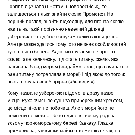
Горгіппія (Анапа) і Батамі (Новоросійськ), то
залишається тільки знайти скелю Прометея. На
перший погляд, знайти підходящу для гіганта скелю
навіть на такій порівняно невеликій ділянці
узбережжя – подібно пошукам голки в копиці сіна.
Але це може здатися тому, хто не знає особливостей
тутешнього берега. Адже ми шукаємо не просто
скелю, але величезну, під стать титану, скелю, яка
нависала б над морем (згадаймо: кров, що сочилась з
рани титану потрапляла в море!) І під якою до того ж
розташовувалася б прірва («безодня»).
Кому назване узбережжя відомо, відразу назве
місце. Рухаючись по суші за прибережним хребтом,
це місце ніколи не побачиш. Але з моря його не
помітити не можна. Воно єдине в своєму роді на
всьому чорноморському березі Кавказу. Гладка,
прямовисна, заввишки майже сто метрів скеля, на