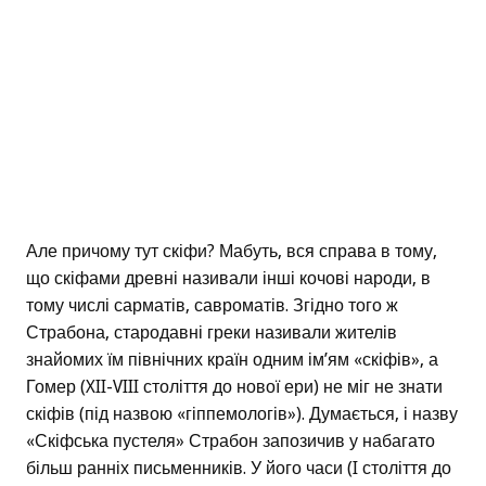
Але причому тут скіфи? Мабуть, вся справа в тому,
що скіфами древні називали інші кочові народи, в
тому числі сарматів, савроматів. Згідно того ж
Страбона, стародавні греки називали жителів
знайомих їм північних країн одним ім’ям «скіфів», а
Гомер (XII-VIII століття до нової ери) не міг не знати
скіфів (під назвою «гіппемологів»). Думається, і назву
«Скіфська пустеля» Страбон запозичив у набагато
більш ранніх письменників. У його часи (I століття до