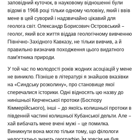
заповідний куточок, в науковому відношенні були
відомі в 1968 році тільки одному чоловіку, який і ввів
мене в цей суворий і надзвичайно цікавий для
геолога світ. Олександр Борисович Островський –
геолог, який все життя віддав геологічному вивченню
Північно-Західного Кавказу, не тільки вивчив, а й
правильно визначив походження цього видатного
пам’ятника природи.
У той час по молодості років жодних асоціацій у мене
не виникло. Пізніше в літературі я знайшов вказівки
на «Синдську розколину», про становище якої
сперечалися історики. Одні відносять цю назву до
нинішньої Керченської протоки (Боспору
Кіммерійського), інші – до якоїсь колишньої протоки в
південній частині колишньої Кубанської дельти. Але –
хай вибачать мене вчені мужі – це помилка.
Виникнути вона могло тільки тому, що філологи
недостатньо знають географію. Їм зовсім не був