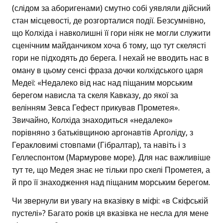
(слідом за аборигенами) смутно собі уявляли дійсний
стан місцевості, де розгорталися події. Безсумнівно,
що Колхіда і навколишні її гори ніяк не могли служити
сценічним майданчиком хоча б тому, що тут скелясті
гори не підходять до берега. І нехай не вводить нас в
оману в цьому сенсі фраза дочки колхідського царя
Медеї: «Недалеко від нас над піщаним морським
берегом нависла та скеля Кавказу, до якої за
велінням Зевса Гефест прикував Прометея».
Звичайно, Колхіда знаходиться «недалеко»
порівняно з батьківщиною аргонавтів Арголіду, з
Геракловимі стовпами (Гібралтар), та навіть і з
Геллеспонтом (Мармурове море). Для нас важливіше
тут те, що Медея знає не тільки про скелі Прометея, а
й про її знаходження над піщаним морським берегом.
Чи звернули ви увагу на вказівку в міфі: «в Скіфській
пустелі»? Багато років ця вказівка не несла для мене