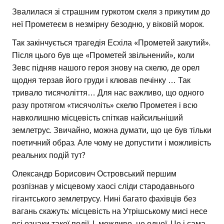
Звалилася зі страшним гуркотом скеля з прикутим до
неї Прометеєм в незмірну безодню, у віковій морок.
Так закінчується трагедія Есхіла «Прометей закутий».
Після цього був ще «Прометей звільнений», коли
Зевс підняв нашого героя знову на скелю, де орел
щодня терзав його груди і клював печінку … Так
тривало тисячоліття… Для нас важливо, що одного
разу протягом «тисячоліть» скелю Прометея і всю
навколишню місцевість спіткав найсильніший
землетрус. Звичайно, можна думати, що це був тільки
поетичний образ. Але чому не допустити і можливість
реальних подій тут?
Олександр Борисович Островський першим
розпізнав у місцевому хаосі сліди стародавнього
гігантського землетрусу. Нині багато фахівців без
вагань скажуть: місцевість на Утрішському мисі несе
всі ознаки такої події. І, можливо, не одної. Це і сама