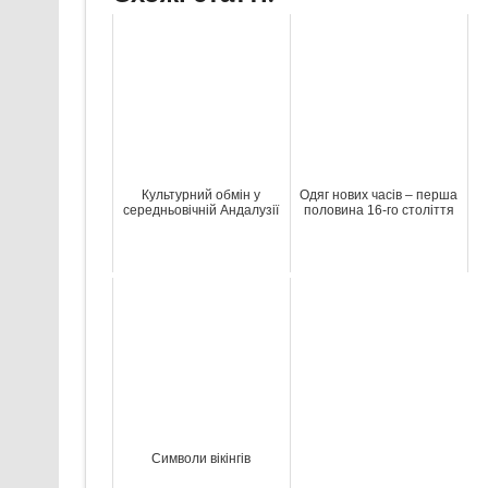
Культурний обмін у
Одяг нових часів – перша
середньовічній Андалузії
половина 16-го століття
Символи вікінгів