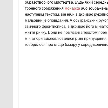
образотворчого мистецтва. Будь-який середн
тронного зображення
монарха
або зображень 
наступним текстом, він ніби відкриває рукопис
мальовниче оповідання. А ось іранський рукопи
звичного фронтисписа, відкриває його мініатю
життя ринку. Вони не пов’язані з текстом поем
мініатюри висловлювалися різні припущення. Д
говорилося про місце базару у середньовічни