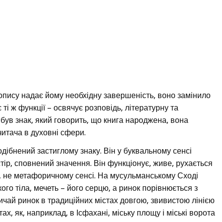
пису надає йому необхідну завершеність, воно замінило
і ж функції – освячує розповідь, літературну та
був знак, який говорить, що книга народжена, вона
читача в духовні сфери.
дібнений застиглому знаку. Він у буквальному сенсі
тір, сповнений значення. Він функціонує, живе, рухається
у, не метафоричному сенсі. На мусульманському Сході
го тіла, мечеть – його серцю, а ринок порівнюється з
ичай ринок в традиційних містах довгою, звивистою лінією
ах, як, наприклад, в Ісфахані, міську площу і міські ворота