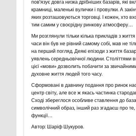
пов’язує довга низка дрібніших базарів, які вк
крамниці, маленькі вулички і провулки. А закін
яких розташовуються торговці. І кожен, хто вх
тим самим у своєрідну ринкову атмосферу…
Ми розглянули тільки кілька прикладів з життя
часи він був не рівний самому собі, мав не ті
на перший погляд. Деякі епізоди з життя база
уявлень середньовічної людини. Століттями ви
цієї «мови» дозволить побачити за звичайними 
духовне життя людей того часу.
Сформовані в давнину подання про ринок наси
центр світу, але все ж якась частинка старод
Сході збереглося особливе ставлення до базар
символічний образ, інший раз згадаєш про те,
функції…
Автор: Шаріф Шукуров.