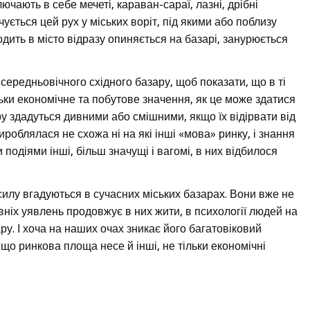
лючають в себе мечеті, караван-сараї, лазні, дрібні
чується цей рух у міських воріт, під якими або поблизу
одить в місто відразу опиняється на базарі, занурюється
 середньовічного східного базару, щоб показати, що в ті
льки економічне та побутове значення, як це може здатися
ру здадуться дивними або смішними, якщо їх відірвати від
роблялася не схожа ні на які інші «мова» ринку, і знання
подіями інші, більш значущі і вагомі, в них відбилося
лу вгадуються в сучасних міських базарах. Вони вже не
авніх уявлень продовжує в них жити, в психології людей на
у. І хоча на наших очах зникає його багатовіковий
 що ринкова площа несе й інші, не тільки економічні