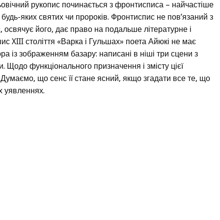
ьовічний рукопис починається з фронтисписа – найчастіше
будь-яких святих чи пророків. Фронтиспис не пов’язаний з
, освячує його, дає право на подальше літературне і
с XIII століття «Варка і Гульшах» поета Айюкі не має
ра із зображенням базару: написані в ніші три сцени з
и. Щодо функціонального призначення і змісту цієї
умаємо, що сенс її стане ясний, якщо згадати все те, що
х уявленнях.