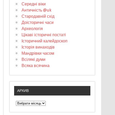
Середні віки
Античність @uk
Стародавній схід
Доісторичні часи
Археологія
Цікаві історичні постаті
Історичний калейдоскоп
Історія винаходів
Мандрівки часом
Всілякі думи
Всяка всячина
АРХИВ
А
р
х