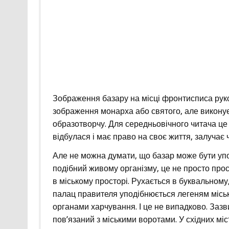
Зображення базару на місці фронтисписа руко
зображення монарха або святого, але виконує т
образотворчу. Для середньовічного читача це 
відбулася і має право на своє життя, залучає 
Але не можна думати, що базар може бути упо
подібний живому організму, це не просто прос
в міському просторі. Рухається в буквальном
палац правителя уподібнюється легеням місько
органами харчування. І це не випадково. Зазв
пов’язаний з міськими воротами. У східних міст