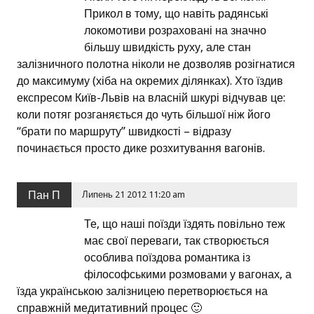
Прикол в тому, що навіть радянські
локомотиви розраховані на значно
більшу швидкість руху, але стан
залізничного полотна ніколи не дозволяв розігнатися
до максимуму (хіба на окремих ділянках). Хто їздив
експресом Київ-Львів на власній шкурі відчував це:
коли потяг розганяється до чуть більшої ніж його
“брати по маршруту” швидкості – відразу
починається просто дике розхитування вагонів.
Пан П
Липень 21 2012 11:20 am
Те, що наші поїзди їздять повільно теж
має свої переваги, так створюється
особлива поїздова романтика із
філософськими розмовами у вагонах, а
їзда українською залізницею перетворюється на
справжній медитативний процес 🙂