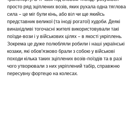
просто ряд зціплених возів, яких рухала одна тяглова
сила – це міг були кінь, або віл чи ще якийсь
представник великої (та іноді рогатої) худоби. Деякі
винахідливі тогочасні жителі використовували такі
поїзди-вози і у військових цілях – в якості укріплень.
Зокрема це дуже полюбляли робили і наші українські
козаки, які обов’язково брали з собою у військові
походи кілька таких зціплених возів-поїздів та в разі
чого утворювали з них укріплений табір, справжню
пересувну фортецю на колесах.