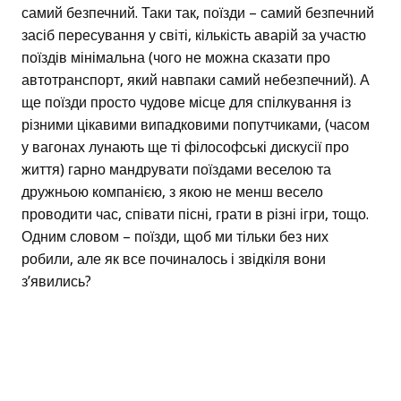
самий безпечний. Таки так, поїзди – самий безпечний
засіб пересування у світі, кількість аварій за участю
поїздів мінімальна (чого не можна сказати про
автотранспорт, який навпаки самий небезпечний). А
ще поїзди просто чудове місце для спілкування із
різними цікавими випадковими попутчиками, (часом
у вагонах лунають ще ті філософські дискусії про
життя) гарно мандрувати поїздами веселою та
дружньою компанією, з якою не менш весело
проводити час, співати пісні, грати в різні ігри, тощо.
Одним словом – поїзди, щоб ми тільки без них
робили, але як все починалось і звідкіля вони
з’явились?