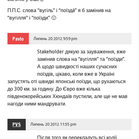
П.П.С. слова “вугіль” і “поїздà” я б замінив на
“вугілля” і “поїзди” 🙂
Pavlo
Липень 20 2012 9:59 pm
Stakeholder дякую за зауваження, вже
замінив слова на “вугілля” та “поїзди”.
А щодо швидкості наших сучасних
поїздів, цікаво, коли вже в Україні
запустять оті швидкі японські поїзди, що рухаються
до 300 км. за годину. До Євро вже кілька
південокорейських Хюндаїв пустили, але ще не мав
нагоди ними мандрувати.
PVS
Липень 20 2012 11:55 pm
Після того як перекладуть всі колії.