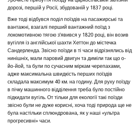
дорозі, першій у Росії, збудованій у 1837 році.
Вже тоді відбувся поділ поїздів на пасажирські та
вантажні, взагалі перший вантажний поїзд з
локомотивною тягою з’явився у 1820 році, він возив
вугілля із англійської шахти Хеттон до містечка
Сандерленда. Звісно поїзди в ті часи відрізнялись від
нинішніх, мали паровий двигун та диміли так що о-
йо-йой, та були по сучасним міркам черепахами,
адже максимальна швидкість перших поїздів
складала максимум 40 км. на годину. Для руху поїзду
в пічку машинного відділення треба було постійно
підкидати вугіль. От тільки для екології такі поїзди
звісно були не дуже корисні, хоча тоді природа ще не
була настільки сплюндрована, як у наші «ультра
прогресивні» часи.