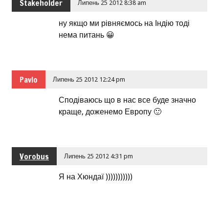
Stakeholder
Липень 25 2012 8:38 am
ну якщо ми рівняємось на Індію тоді
нема питань 😀
Pavlo
Липень 25 2012 12:24 pm
Сподіваюсь що в нас все буде значно
краще, доженемо Европу 🙂
Vorobus
Липень 25 2012 4:31 pm
Я на Хюндаї )))))))))))