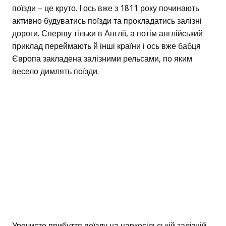
поїзди – це круто. І ось вже з 1811 року починають
активно будуватись поїзди та прокладатись залізні
дороги. Спершу тільки в Англії, а потім англійський
приклад переймають й інші країни і ось вже бабця
Європа закладена залізними рельсами, по яким
весело димлять поїзди.
Урочисте прибуття поїзду на царкосільській залізній