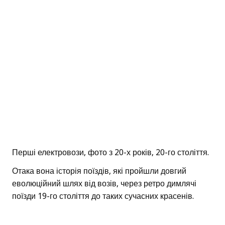
Перші електровози, фото з 20-х років, 20-го століття.
Отака вона історія поїздів, які пройшли довгий
еволюційний шлях від возів, через ретро димлячі
поїзди 19-го століття до таких сучасних красенів.