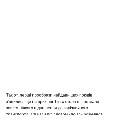
Так от, перші прообрази найдавніших поїздів
з’явились ще на прикінці 15-го століття і не мали
зовсім ніякого відношення до залізничного
транспорту. В ті часи під словом «поїзд» розумівся