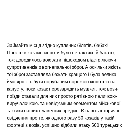
Займайте місця згідно куплених білетів, бабах!
Просто в козаків кінноти було не так вже й багато,
тож доводилось воювати пішоходом відстрілюючи
супротивників з вогнепальної зброї. А оскільки якість
тої зброї заставляла бажати кращого і була велика
ймовірність бути порубаним ворожою кіннотою на
капусту, поки козак перезарядить мушкет, тож вози-
поїзди ставали для них просто рятівною паличкою-
виручалочкою, та невід’ємним елементом військової
тактики наших славетних предків. Є навіть історичні
свідчення про те, як одного разу 50 козаків у такій
фортеці з возів, успішно відбили атаку 500 турецьких