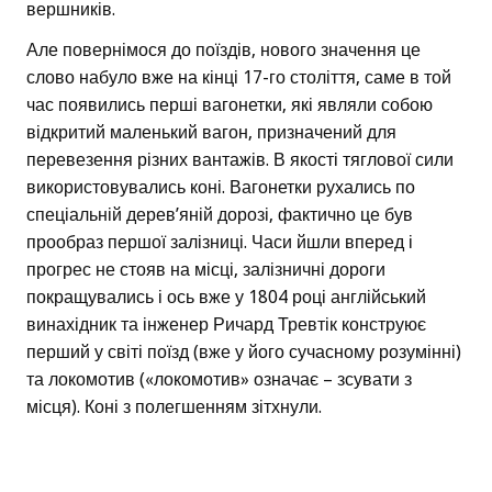
вершників.
Але повернімося до поїздів, нового значення це
слово набуло вже на кінці 17-го століття, саме в той
час появились перші вагонетки, які являли собою
відкритий маленький вагон, призначений для
перевезення різних вантажів. В якості тяглової сили
використовувались коні. Вагонетки рухались по
спеціальній дерев’яній дорозі, фактично це був
прообраз першої залізниці. Часи йшли вперед і
прогрес не стояв на місці, залізничні дороги
покращувались і ось вже у 1804 році англійський
винахідник та інженер Ричард Тревтік конструює
перший у світі поїзд (вже у його сучасному розумінні)
та локомотив («локомотив» означає – зсувати з
місця). Коні з полегшенням зітхнули.