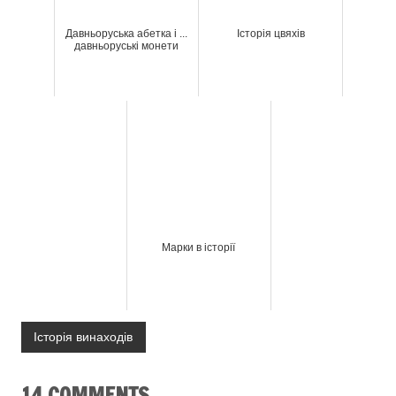
Давньоруська абетка і ...
Історія цвяхів
давньоруські монети
Марки в історії
Історія винаходів
14 COMMENTS