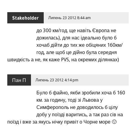
Stakeholder
Липень 23 2012 8:44 am
до 300 км/год. ще навіть Європа не
дожилась), для нас ідеально було б
хочаб дійти до тих же обіцяних 160км/
год, але щоб це дійно була середня
швидкість а не, як каже PVS, на окремих ділянках)
Пан П
Липень 23 2012 4:14 pm
Було б файно, якби зробили хоча б 160
км. за годину, тоді зі Львова у
Симферополь не доводилось б цілу
добу у поїзді варитись, а так раз сів на
поїзд і вже за якусь нічку привіт о Чорне море 🙂