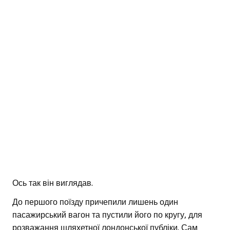
Ось так він виглядав.
До першого поїзду причепили лишень один
пасажирський вагон та пустили його по кругу, для
розважання шляхетної лондонської публіки. Сам