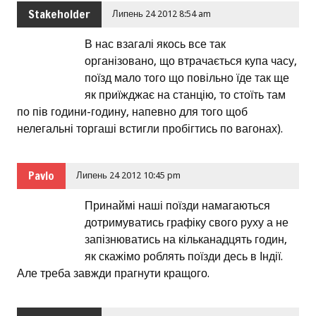
Stakeholder
Липень 24 2012 8:54 am
В нас взагалі якось все так
організовано, що втрачається купа часу,
поїзд мало того що повільно їде так ще
як приїжджає на станцію, то стоїть там
по пів години-годину, напевно для того щоб
нелегальні торгаші встигли пробігтись по вагонах).
Pavlo
Липень 24 2012 10:45 pm
Принаймі наші поїзди намагаються
дотримуватись графіку свого руху а не
запізнюватись на кільканадцять годин,
як скажімо роблять поїзди десь в Індії.
Але треба завжди прагнути кращого.