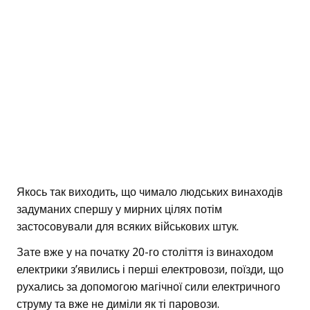
Якось так виходить, що чимало людських винаходів
задуманих спершу у мирних цілях потім
застосовували для всяких військових штук.
Зате вже у на початку 20-го століття із винаходом
електрики з’явились і перші електровози, поїзди, що
рухались за допомогою магічної сили електричного
струму та вже не диміли як ті паровози.