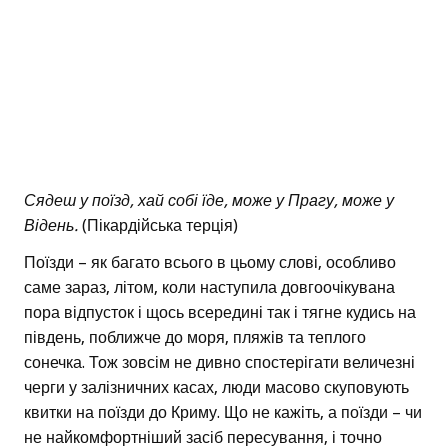
Сядеш у поїзд, хай собі їде, може у Прагу, може у
Відень.
(Пікардійська терція)
Поїзди – як багато всього в цьому слові, особливо
саме зараз, літом, коли наступила довгоочікувана
пора відпусток і щось всередині так і тягне кудись на
південь, поближче до моря, пляжів та теплого
сонечка. Тож зовсім не дивно спостерігати величезні
черги у залізничних касах, люди масово скуповують
квитки на поїзди до Криму. Що не кажіть, а поїзди – чи
не найкомфортніший засіб пересування, і точно