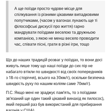
А ще поїзди просто чудове місце для
спілкування із різними цікавими випадковими
попутчиками, (часом у вагонах лунають ще ті
філософські дискусії про життя) гарно
мандрувати поїздами веселою та дружньою
компанією, з якою не менш весело проводити
час, співати пісні, грати в різні ігри, тощо
Що до наших традицій розваг у поїздах, то вони досі
живуть лише тому що наші поїзди до сих пір не
набагато втікли по швидкості від своїх попередників
з 18-го сторіччя), всього на 30км/г), оскільки безпечна
швидкість руху по нашим коліям саме 70км/г).
П.С. Якщо мені не зраджує пам’ять, то з поїздами
зв’язаний ще один такий цікавий винахід як пилосос),
який перший раз був використаний для прибирання
вагонів у США).