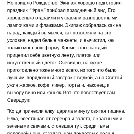
Но пришло Рождество. Экипаж хорошо подготовил
праздник. “Фрам” прибрал праздничный вид. Его
хорошенько отдраили и украсили разноцветными
лампочками и флажками. Экипаж собралась как на
парад, каждый вымылся, как позволяли на это
условия, надел белые манжеты, и вычистил, как
только мог свою форму. Кроме этого каждый
прицепил себе цветную ленту, платок или
искусственный цветок. Очевидно, на кухне
приготовлено тоже много всего, из того что было
лучшим: порядочный завтрак с водкой, а на Святой
ужин жаркое, кофе, ликер, торты и, наконец, к
выбору вино или коньяк. Вот что повествует сам
Свердруп:
“Когда принесли елку, царила минуту святая тишина.
Елка, блестящая от серебра и золота, с красными и
зелеными свечами, стоявшая тут, среди тьмы
полярной ночи, казалась нам приветом с родины,