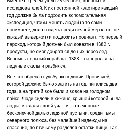
Вместе с Грелем ушло 25 человек, военных и
исследователей. К их постоянной квартире каждый
год должна была подходить вспомогательная
экспедиция, чтобы менять людей (а то сами
понимаете, долго сидеть среди вечной мерзлоты не
каждый выдержит) и подвозить провиант. Но первый
пароход, который должен был довезти в 1882 г.
продукты, не смог добраться до них через лед.
Вспомогательный корабль с 1883 г. напоролся на
ледяные скалы и разбился.
Все это обрекло судьбу экспедиции. Провизией,
которой должно было хватить на год, питались два
года, а на третий все были и вовсе на голодном
пайке. Люди сидели в хижине, крышей которой была
лодка, и ждали своей участи – отсеченные
бесконечной далью ледяной пустыни, среди тьмы
северного полюса, без малейшей надежды на
спасение, по птичьему разделяя остатки пищи. Так