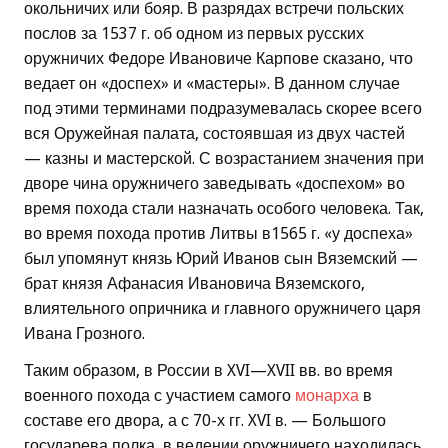
окольничих или бояр. В разрядах встречи польских
послов за 1537 г. об одном из первых русских
оружничих Федоре Ивановиче Карпове сказано, что
ведает он «доспех» и «мастеры». В данном случае
под этими терминами подразумевалась скорее всего
вся Оружейная палата, состоявшая из двух частей
— казны и мастерской. С возрастанием значения при
дворе чина оружничего заведывать «доспехом» во
время похода стали назначать особого человека. Так,
во время похода против Литвы в1565 г. «у доспеха»
был упомянут князь Юрий Иванов сын Вяземский —
брат князя Афанасия Ивановича Вяземского,
влиятельного опричника и главного оружничего царя
Ивана Грозного.
Таким образом, в России в XVI—XVII вв. во время
военного похода с участием самого
монарха
в
составе его двора, а с 70-х гг. XVI в. — Большого
государева полка, в ведении оружничего находилась