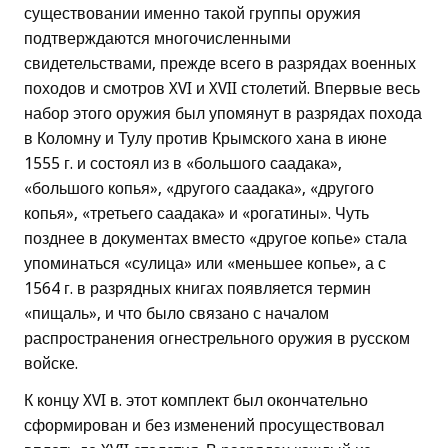
существовании именно такой группы оружия
подтверждаются многочисленными
свидетельствами, прежде всего в разрядах военных
походов и смотров XVI и XVII столетий. Впервые весь
набор этого оружия был упомянут в разрядах похода
в Коломну и Тулу против Крымского хана в июне
1555 г. и состоял из в «большого саадака»,
«большого копья», «другого саадака», «другого
копья», «третьего саадака» и «рогатины». Чуть
позднее в документах вместо «другое копье» стала
упоминаться «сулица» или «меньшее копье», а с
1564 г. в разрядных книгах появляется термин
«пищаль», и что было связано с началом
распространения огнестрельного оружия в русском
войске.
К концу XVI в. этот комплект был окончательно
сформирован и без изменений просуществовал