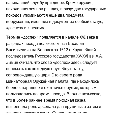
начинавший службу при дворе. Кроме оружия,
находившегося при рындах, в разрядах государевых
походов упоминаются еще два предмета
вооружения, имевших в документах особый статус, –
«доспех» и «шелом».
Термин «доспех» появляется в начале XVI века в
разрядах похода великого князя Василия
Васильевича на Боровск за 1512 г. Крупнейший
исследователь Русского государства XV-XVI вв. А.А.
Зимин считал, что слово «доспех» здесь следует
понимать как походную оружейную казну,
сопровождавшую царя. Это своего рода
миниатюрная Оружейная палата, где находилось
боевое, парадное и охотничье оружие, которым
пользовались во время похода. Вполне возможно,
что в более раннее время походная казна
выполняла роль арсенала для дружины, а затем и
«двора» великого князя. Среди документов