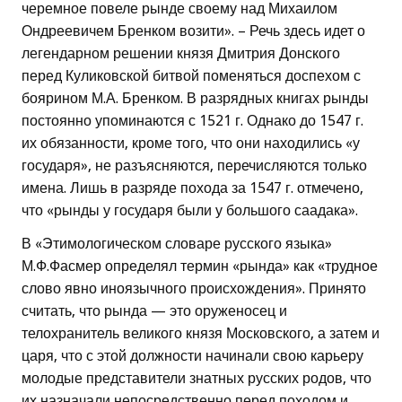
черемное повеле рынде своему над Михаилом
Ондреевичем Бренком возити». – Речь здесь идет о
легендарном решении князя Дмитрия Донского
перед Куликовской битвой поменяться доспехом с
боярином М.А. Бренком. В разрядных книгах рынды
постоянно упоминаются с 1521 г. Однако до 1547 г.
их обязанности, кроме того, что они находились «у
государя», не разъясняются, перечисляются только
имена. Лишь в разряде похода за 1547 г. отмечено,
что «рынды у государя были у большого саадака».
В «Этимологическом словаре русского языка»
М.Ф.Фасмер определял термин «рында» как «трудное
слово явно иноязычного происхождения». Принято
считать, что рында — это оруженосец и
телохранитель великого князя Московского, а затем и
царя, что с этой должности начинали свою карьеру
молодые представители знатных русских родов, что
их назначали непосредственно перед походом и