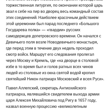
торжественная литургия, по окончании которой царь
звал к себе на пир во дворец весь командный состав
этих соединений. Наиболее красочным действием
этой церемонии был парад последнего «Большого
Государева полка» — «гвардии» русских
самодержцев допетровского времени. Он начался с
Девичьего поля возле Новодевичьего монастыря,
где перед этим в течение двух недель проходил
смотр войск. Маршрут его следования пролегал
через Москву и Кремль, где «на дворце в столовой
избе в то время был и голов ратных всех чинов
людей из столовые из окна святой водой кропил
святейший Никон патриарх Московский и всея Руси».
Павел Аллепский, секретарь Антиохийского
патриарха, являвшийся свидетелем выхода армии
царя Алексея Михайловича под Ригу в 1657 году,
назвал военную процессию «великолепным