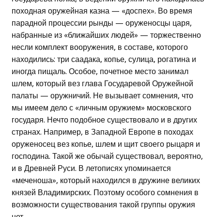
походная оружейная казна — «доспех». Во время
парадной процессии рынды — оруженосцы царя,
набранные из «ближайших людей» — торжественно
несли комплект вооружения, в составе, которого
находились: три саадака, копье, сулица, рогатина и
иногда пищаль. Особое, почетное место занимал
шлем, который вез глава Государевой Оружейной
палаты — оружничий. Не вызывает сомнения, что
мы имеем дело с «личным оружием» московского
государя. Нечто подобное существовало и в других
странах. Например, в Западной Европе в походах
оруженосец вез копье, шлем и щит своего рыцаря и
господина. Такой же обычай существовал, вероятно,
и в Древней Руси. В летописях упоминается
«меченоша», который находился в дружине великих
князей Владимирских. Поэтому особого сомнения в
возможности существования такой группы оружия
нет.