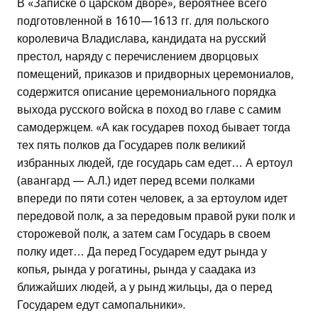
В «Записке о царском дворе», вероятнее всего
подготовленной в 1610—1613 гг. для польского
королевича Владислава, кандидата на русский
престол, наряду с перечислением дворцовых
помещений, приказов и придворных церемониалов,
содержится описание церемониального порядка
выхода русского войска в поход во главе с самим
самодержцем. «А как государев поход бывает тогда
тех пять полков да Государев полк великий
избранных людей, где государь сам едет… А ертоул
(авангард — А.Л.) идет перед всеми полками
впереди по пяти сотен человек, а за ертоулом идет
передовой полк, а за передовым правой руки полк и
сторожевой полк, а затем сам Государь в своем
полку идет… Да перед Государем едут рында у
копья, рында у рогатины, рында у саадака из
ближайших людей, а у рынд жильцы, да о перед
Государем едут самопальники».