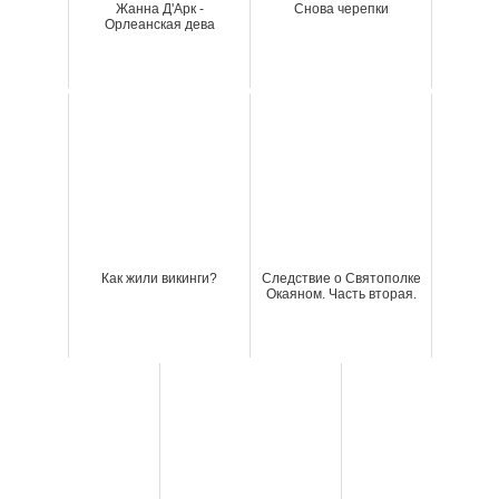
Жанна Д'Арк -
Снова черепки
Орлеанская дева
Как жили викинги?
Следствие о Святополке
Окаяном. Часть вторая.