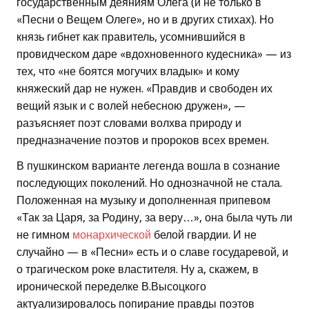
государственным деяниям Олега (и не только в
«Песни о Вещем Олеге», но и в других стихах). Но
князь гибнет как правитель, усомнившийся в
провидческом даре «вдохновенного кудесника» — из
тех, что «не боятся могучих владык» и кому
княжеский дар не нужен. «Правдив и свободен их
вещий язык и с волей небесною дружен», —
разъясняет поэт словами волхва природу и
предназначение поэтов и пророков всех времен.
В пушкинском варианте легенда вошла в сознание
последующих поколений. Но однозначной не стала.
Положенная на музыку и дополненная припевом
«Так за Царя, за Родину, за веру…», она была чуть ли
не гимном
монархической
белой гвардии. И не
случайно — в «Песни» есть и о славе государевой, и
о трагическом роке властителя. Ну а, скажем, в
иронической переделке В.Высоцкого
актуализировалось попирание правды поэтов