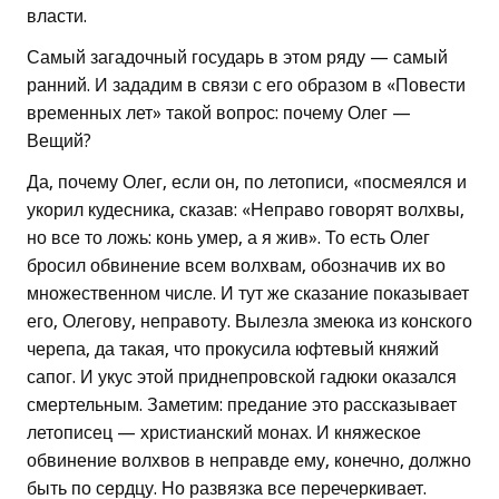
власти.
Самый загадочный государь в этом ряду — самый
ранний. И зададим в связи с его образом в «Повести
временных лет» такой вопрос: почему Олег —
Вещий?
Да, почему Олег, если он, по летописи, «посмеялся и
укорил кудесника, сказав: «Неправо говорят волхвы,
но все то ложь: конь умер, а я жив». То есть Олег
бросил обвинение всем волхвам, обозначив их во
множественном числе. И тут же сказание показывает
его, Олегову, неправоту. Вылезла змеюка из конского
черепа, да такая, что прокусила юфтевый княжий
сапог. И укус этой приднепровской гадюки оказался
смертельным. Заметим: предание это рассказывает
летописец — христианский монах. И княжеское
обвинение волхвов в неправде ему, конечно, должно
быть по сердцу. Но развязка все перечеркивает.