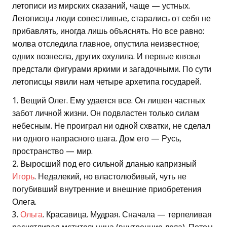
летописи из мирских сказаний, чаще — устных.
Летописцы люди совестливые, старались от себя не
прибавлять, иногда лишь объяснять. Но все равно:
молва отследила главное, опустила неизвестное;
одних вознесла, других охулила. И первые князья
предстали фигурами яркими и загадочными. По сути
летописцы явили нам четыре архетипа государей.
1. Вещий Олег. Ему удается все. Он лишен частных
забот личной жизни. Он подвластен только силам
небесным. Не проиграл ни одной схватки, не сделал
ни одного напрасного шага. Дом его — Русь,
пространство — мир.
2. Выросший под его сильной дланью капризный
Игорь
. Недалекий, но властолюбивый, чуть не
погубивший внутренние и внешние приобретения
Олега.
3.
Ольга
. Красавица. Мудрая. Сначала — терпеливая