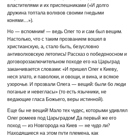
властителями и их приспешниками («И долго
дружина топтала волхвов своими гнедыми
конями…»).
Но — вспомним! — ведь Олег то и сам был вещим.
Настолько, что с таким прозванием вошел в
христианскую, а, стало быть, безусловно
антиволховскую летопись! Рассказ о победоносном и
договорозаключительном походе его на Царьград
заканчивается словами: «И пришел Олег к Киеву,
неся злато, и паволоки, и овощи, и вина, и всякое
узорочье. И прозвали Олега — вещий: были бо люди
поганые и невегласы» (то есть язычники, не
ведающие гласа Божьего, веры истинной).
Еще бы не вещий! Мало тех чудес, которыми удивлял
Олег ромеев под Царьградом! Да первый же его
поход — из Новгорода на Киев — не чудо ли?
Находящиеся на этом пути племена, как