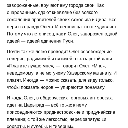
завороженные, вручают ему города свои. Как
очарованные, сдают киевляне без всякого
сожаления правителей своих Аскольда и Дира. Все
верят в правду Олега. И летописца это не удивляет.
Потому что летописец, как и Олег, заворожен одной
идеей — идеей единения Руси.
Почти так же легко проводит Олег освобождение
северян, радимичей и вятичей от хазарской дани:
«Платите лучше мне», — говорит Олег. «Мне»,
неведомому, а не могучему Хазарскому каганату. И
платят. Иногда — можно сказать, для виду только,
чтобы показать норов — упираются поначалу.
И когда Олег, в общерусских торговых интересах,
идет на Царьград — всё то же: к нему
присоединяются приднестровские и придунайские
племена; с той же легкостью, через запятую «и
хорваты, и дулебы, и тиверцы».