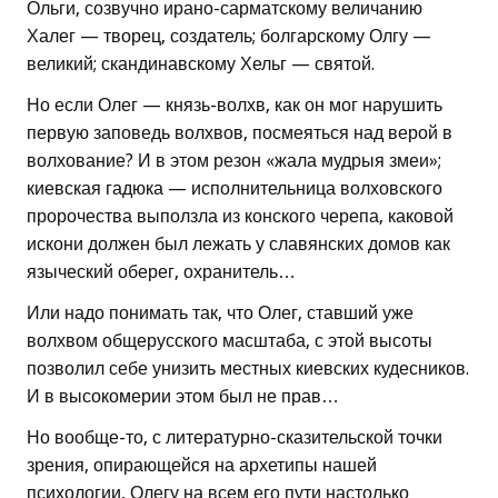
Ольги, созвучно ирано-сарматскому величанию
Халег — творец, создатель; болгарскому Олгу —
великий; скандинавскому Хельг — святой.
Но если Олег — князь-волхв, как он мог нарушить
первую заповедь волхвов, посмеяться над верой в
волхование? И в этом резон «жала мудрыя змеи»;
киевская гадюка — исполнительница волховского
пророчества выползла из конского черепа, каковой
искони должен был лежать у славянских домов как
языческий оберег, охранитель…
Или надо понимать так, что Олег, ставший уже
волхвом общерусского масштаба, с этой высоты
позволил себе унизить местных киевских кудесников.
И в высокомерии этом был не прав…
Но вообще-то, с литературно-сказительской точки
зрения, опирающейся на архетипы нашей
психологии, Олегу на всем его пути настолько