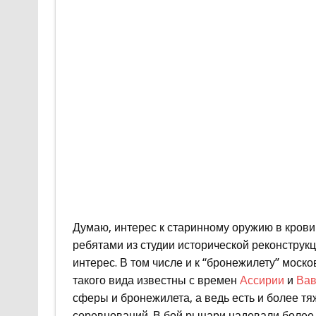
Думаю, интерес к старинному оружию в крови 
ребятами из студии исторической реконструкц
интерес. В том числе и к “бронежилету” моско
такого вида известны с времен
Ассирии
и
Вав
сферы и бронежилета, а ведь есть и более 
соревнований. В бой рыцари надевали более 