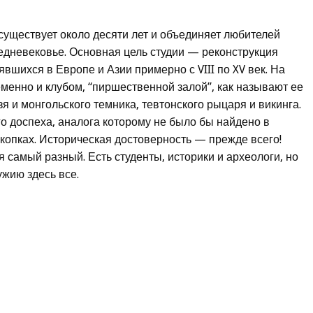
существует около десяти лет и объединяет любителей
едневековье. Основная цель студии — реконструкция
вшихся в Европе и Азии примерно с VIII по XV век. На
еменно и клубом, “пиршественной залой”, как называют ее
я и монгольского темника, тевтонского рыцаря и викинга.
го доспеха, аналога которому не было бы найдено в
скопках. Историческая достоверность — прежде всего!
я самый разный. Есть студенты, историки и археологи, но
ужию здесь все.