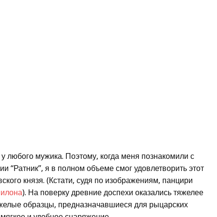
у любого мужика. Поэтому, когда меня познакомили с
ии “Ратник”, я в полном объеме смог удовлетворить этот
вского князя. (Кстати, судя по изображениям, панцири
илона
). На поверку древние доспехи оказались тяжелее
тяжелые образцы, предназначавшиеся для рыцарских
мягкое и удобное снаряжение.