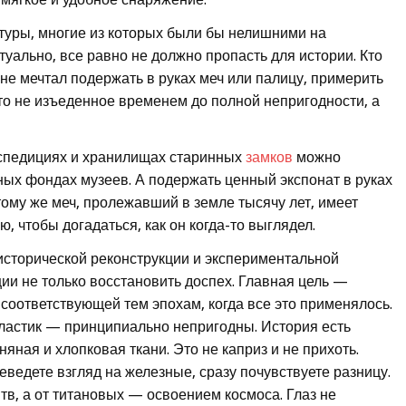
туры, многие из которых были бы нелишними на
туально, все равно не должно пропасть для истории. Кто
не мечтал подержать в руках меч или палицу, примерить
это не изъеденное временем до полной непригодности, а
кспедициях и хранилищах старинных
замков
можно
ных фондах музеев. А подержать ценный экспонат в руках
тому же меч, пролежавший в земле тысячу лет, имеет
, чтобы догадаться, как он когда-то выглядел.
исторической реконструкции и экспериментальной
ии не только восстановить доспех. Главная цель —
соответствующей тем эпохам, когда все это применялось.
астик — принципиально непригодны. История есть
няная и хлопковая ткани. Это не каприз и не прихоть.
еведете взгляд на железные, сразу почувствуете разницу.
итв, а от титановых — освоением космоса. Глаз не