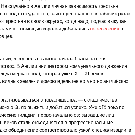
Не случайно в Англии личная зависимость крестьян
кие города-государства, заинтересованные в рабочих руках
 крестьян в своих округах, когда надо, подчас выкупая
силами и с помощью королей добивались
переселения
в
овцев.
ции, и эту роль с самого начала брали на себя
атство». В Англии инициатором коммунального движения
льда меркатория), которая уже с X — XI веков
 видных земле- и домовладельцев во многих английских
организовываться в товарищества — складничества,
можно было выжить и добиться успеха. Уже с IX века по
еческие гильдии, первоначально связывавшие лиц,
II веков стали объединяться в профессиональные
дко объединение соответствовало узкой специализации, и