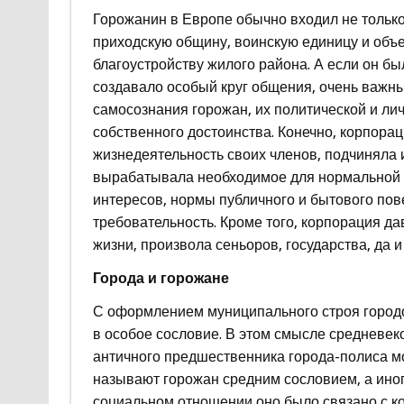
Горожанин в Европе обычно входил не только 
приходскую общину, воинскую единицу и объе
благоустройству жилого района. А если он б
создавало особый круг общения, очень важн
самосознания горожан, их политической и ли
собственного достоинства. Конечно, корпора
жизнедеятельность своих членов, подчиняла и
вырабатывала необходимое для нормальной 
интересов, нормы публичного и бытового пов
требовательность. Кроме того, корпорация д
жизни, произвола сеньоров, государства, да и
Города и горожане
С оформлением муниципального строя городо
в особое сословие. В этом смысле средневек
античного предшественника города-полиса м
называют горожан средним сословием, а ино
социальном отношении оно было связано с к