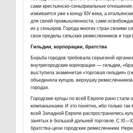
сами крестьянско-сеньориальные отношения. 
изживается уже к концу XIV века, а итальянс
для своей промышленности, сами освобождают
их у сеньоров. Города многих стран своими 
свои пределы сельских ремесленников и торг
Гильдии, корпорации, братства
Борьба городов требовала серьезной организа
внутригородские корпорации — гильдии, «бр
выступила знаменитая «торговая гильдия» (ги
объединяла купцов, верхушку ремесленников,
городах.
Городские купцы по всей Европе рано стали 
компаньонажи. И это понятно, ибо только так 
всей Западной Европе распространились куп
занятых в большой дальней торговле. С XI—X
братства-цехи городские ремесленники. Нере