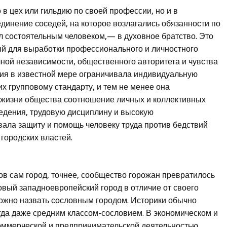
в цех или гильдию по своей профессии, но и в
динение соседей, на которое возлагались обязанности по
ыл состоятельным человеком,— в духовное братство. Это
ый для выработки профессионального и личностного
чной независимости, общественного авторитета и чувства
ция в известной мере ограничивала индивидуальную
х групповому стандарту, и тем не менее она
жизни общества соотношение личных и коллективных
едения, трудовую дисциплину и высокую
авала защиту и помощь человеку труда против бедствий
 городских властей.
в сам город, точнее, сообщество горожан превратилось
овый западноевропейский город в отличие от своего
ожно назвать сословным городом. Историки обычно
гда даже средним классом-сословием. В экономическом и
оммерческой и предпринимательской деятельностью,