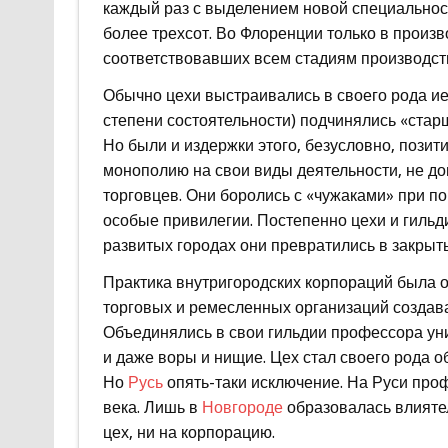
каждый раз с выделением новой специальност
более трехсот. Во Флоренции только в произв
соответствовавших всем стадиям производства
Обычно цехи выстраивались в своего рода ие
степени состоятельности) подчинялись «стар
Но были и издержки этого, безусловно, позит
монополию на свои виды деятельности, не до
торговцев. Они боролись с «чужаками» при п
особые привилегии. Постепенно цехи и гильди
развитых городах они превратились в закрыт
Практика внутригородских корпораций была о
торговых и ремесленных организаций создава
Объединялись в свои гильдии профессора уни
и даже воры и нищие. Цех стал своего рода 
Но
Русь
опять-таки исключение. На Руси про
века. Лишь в
Новгороде
образовалась влиятел
цех, ни на корпорацию.