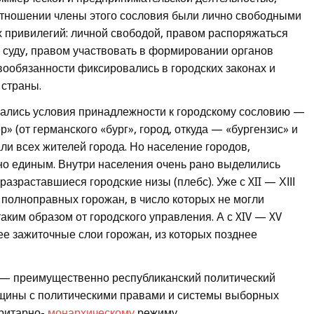
отношении члены этого сословия были лично свободными
 привилегий: личной свободой, правом распоряжаться
 суду, правом участвовать в формировании органов
авообязанности фиксировались в городских законах и
 страны.
ивались условия принадлежности к городскому сословию —
 (от германского «бург», город, откуда — «бургензис» и
ли всех жителей города. Но население городов,
но единым. Внутри населения очень рано выделились
разраставшиеся городские низы (плебс). Уже с XII — ХІІІ
 полноправных горожан, в число которых не могли
аким образом от городского управления. А с XIV — XV
е зажиточные слои горожан, из которых позднее
 — преимущественно республиканский политический
общины с политическими правами и системы выборных
оритарно-
монархическому
режиму.