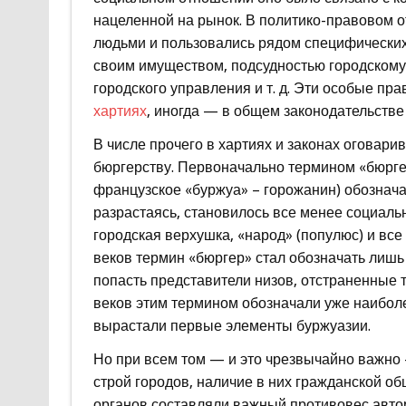
нацеленной на рынок. В политико-правовом 
людьми и пользовались рядом специфических
своим имуществом, подсудностью городскому
городского управления и т. д. Эти особые пр
хартиях
, иногда — в общем законодательстве
В числе прочего в хартиях и законах оговар
бюргерству. Первоначально термином «бюргер»
французское «буржуа» – горожанин) обознача
разрастаясь, становилось все менее социаль
городская верхушка, «народ» (популюс) и все 
веков термин «бюргер» стал обозначать лишь
попасть представители низов, отстраненные т
веков этим термином обозначали уже наиболе
вырастали первые элементы буржуазии.
Но при всем том — и это чрезвычайно важно
строй городов, наличие в них гражданской 
органов составляли важный противовес авт