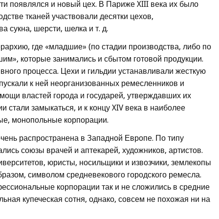
и появлялся и новый цех. В Париже XIII века их было
одстве тканей участвовали десятки цехов,
 сукна, шерсти, шелка и т. д.
рархию, где «младшие» (по стадии производства, либо по
шим», которые занимались и сбытом готовой продукции.
ивного процесса. Цехи и гильдии устанавливали жесткую
пускали к ней неорганизованных ремесленников и
омощи властей города и государей, утверждавших их
и стали замыкаться, и к концу XIV века в наиболее
ые, монопольные корпорации.
чень распространена в Западной Европе. По типу
лись союзы врачей и аптекарей, художников, артистов.
верситетов, юристы, носильщики и извозчики, землекопы
образом, символом средневекового городского ремесла.
фессиональные корпорации так и не сложились в средние
ьная купеческая сотня, однако, совсем не похожая ни на