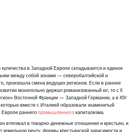
о купечества в Западной Европе складывается и единое
нными между собой зонами — северобалтийской и
о, произошла смена ведущих регионов. Если в раннее
азвитии монопольно держал романизованный юг, то с X
регион» Восточной Франции — Западной Германии, а в XIV
, которые вместе с Италией образовали знаменитый
в Европе раннего
промышленного
капитализма.
он втягивал в товарно-денежные отношения и крестьян, и
л земельную ренту, формы крестьянской зависимости и