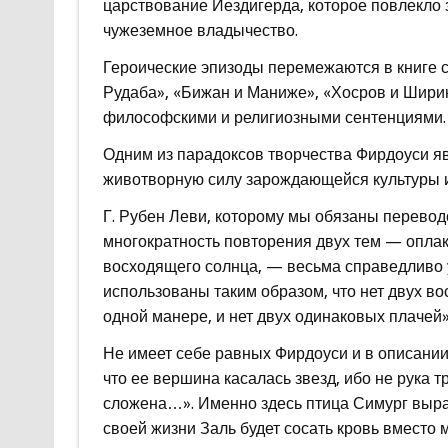
царствование Йездигерда, которое повлекло 
чужеземное владычество.
Героические эпизоды перемежаются в книге с
Рудаба», «Бижан и Маниже», «Хосров и Ширин
философскими и религиозными сентенциями.
Одним из парадоксов творчества Фирдоуси явл
животворную силу зарождающейся культуры и
Г. Рубен Леви, которому мы обязаны перевод
многократность повторения двух тем — опла
восходящего солнца, — весьма справедливо у
использованы таким образом, что нет двух в
одной манере, и нет двух одинаковых плачей»
Не имеет себе равных Фирдоуси и в описании
что ее вершина касалась звезд, ибо не рука т
сложена…». Именно здесь птица Симург вырас
своей жизни Заль будет сосать кровь вместо 