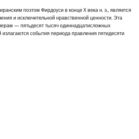
ранским поэтом Фирдоуси в конце X века н. э., является
ения и исключительной нравственной ценности. Эта
змерам — пятьдесят тысяч одиннадцатисложных
ей излагаются события периода правления пятидесяти