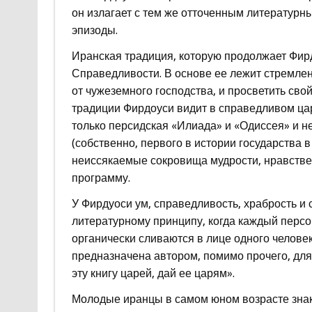
он излагает с тем же отточенным литературн
эпизоды.
Иранская традиция, которую продолжает Фир
Справедливости. В основе ее лежит стремлен
от чужеземного господства, и просветить сво
традиции Фирдоуси видит в справедливом царе
только персидская «Илиада» и «Одиссея» и 
(собственно, первого в истории государства 
неиссякаемые сокровища мудрости, нравстве
программу.
У Фирдуоси ум, справедливость, храбрость и 
литературному принципу, когда каждый персон
органически сливаются в лице одного челове
предназначена автором, помимо прочего, для
эту книгу царей, дай ее царям».
Молодые иранцы в самом юном возрасте зна