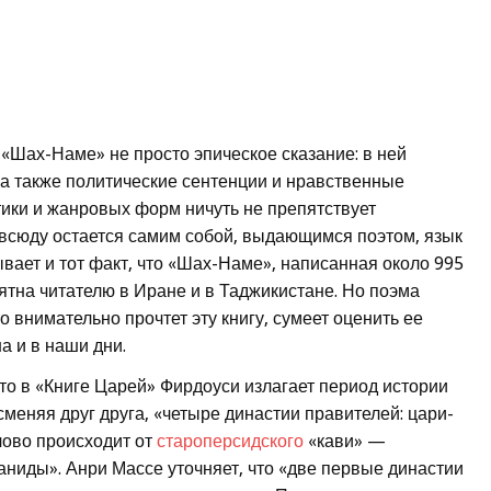
 «Шах-Наме» не просто эпическое сказание: в ней
а также политические сентенции и нравственные
ики и жанровых форм ничуть не препятствует
 всюду остается самим собой, выдающимся поэтом, язык
вает и тот факт, что «Шах-Наме», написанная около 995
онятна читателю в Иране и в Таджикистане. Но поэма
о внимательно прочтет эту книгу, сумеет оценить ее
а и в наши дни.
то в «Книге Царей» Фирдоуси излагает период истории
сменяя друг друга, «четыре династии правителей: цари-
лово происходит от
староперсидского
«кави» —
ниды». Анри Массе уточняет, что «две первые династии