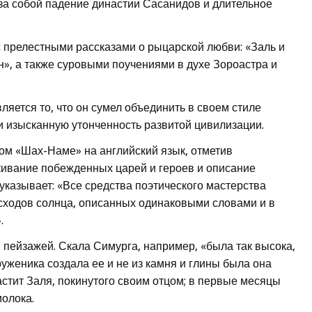
за собой падение династии Сасанидов и длительное
 прелестными рассказами о рыцарской любви: «Заль и
», а также суровыми поучениями в духе Зороастра и
яется то, что он сумел объединить в своем стиле
 изысканную утонченность развитой цивилизации.
ом «Шах-Наме» на английский язык, отметив
кивание побежденных царей и героев и описание
казывает: «Все средства поэтического мастерства
осходов солнца, описанных одинаковыми словами и в
.
 пейзажей. Скала Симурга, например, «была так высока,
руженика создала ее и не из камня и глины была она
тит Заля, покинутого своим отцом; в первые месяцы
молока.