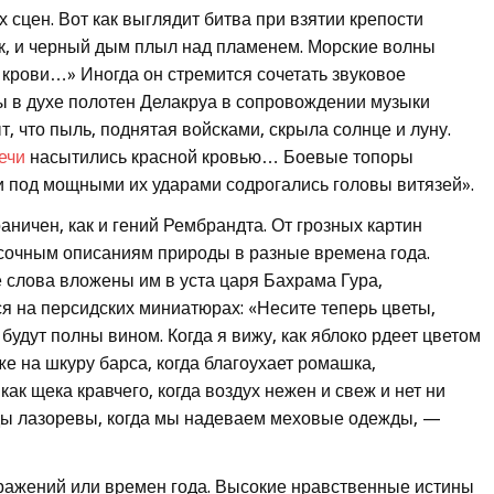
сцен. Вот как выглядит битва при взятии крепости
к, и черный дым плыл над пламенем. Морские волны
 крови…» Иногда он стремится сочетать звуковое
ы в духе полотен Делакруа в сопровождении музыки
т, что пыль, поднятая войсками, скрыла солнце и луну.
ечи
насытились красной кровью… Боевые топоры
 под мощными их ударами содрогались головы витязей».
ничен, как и гений Рембрандта. От грозных картин
асочным описаниям природы в разные времена года.
 слова вложены им в уста царя Бахрама Гура,
ся на персидских миниатюрах: «Несите теперь цветы,
 будут полны вином. Когда я вижу, как яблоко рдеет цветом
оже на шкуру барса, когда благоухает ромашка,
ак щека кравчего, когда воздух нежен и свеж и нет ни
воды лазоревы, когда мы надеваем меховые одежды, —
ражений или времен года. Высокие нравственные истины