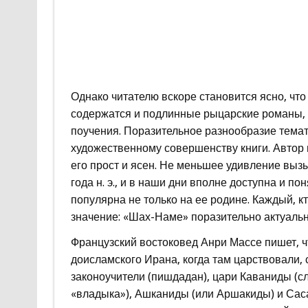
Однако читателю вскоре становится ясно, что
содержатся и подлинные рыцарские романы, 
поучения. Поразительное разнообразие темат
художественному совершенству книги. Автор
его прост и ясен. Не меньшее удивление вызы
года н. э., и в наши дни вполне доступна и п
популярна не только на ее родине. Каждый, кт
значение: «Шах-Наме» поразительно актуальн
Французский востоковед Анри Массе пишет, ч
доисламского Ирана, когда там царствовали, 
законоучители (пишдадан), цари Каваниды (с
«владыка»), Ашканиды (или Аршакиды) и Саса