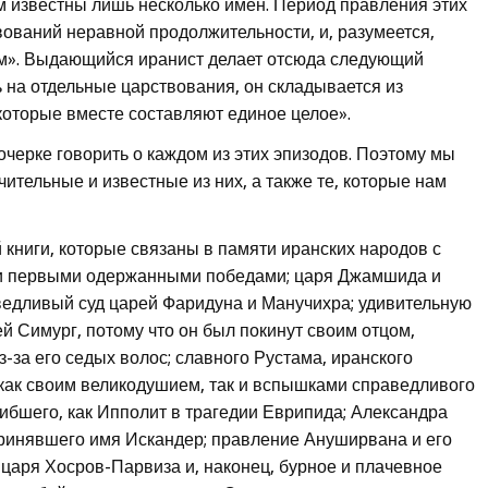
ам известны лишь несколько имен. Период правления этих
вований неравной продолжительности, и, разумеется,
ким». Выдающийся иранист делает отсюда следующий
ь на отдельные царствования, он складывается из
которые вместе составляют единое целое».
очерке говорить о каждом из этих эпизодов. Поэтому мы
ительные и известные из них, а также те, которые нам
 книги, которые связаны в памяти иранских народов с
и первыми одержанными победами; царя Джамшида и
ведливый суд царей Фаридуна и Манучихра; удивительную
й Симург, потому что он был покинут своим отцом,
-за его седых волос; славного Рустама, иранского
 как своим великодушием, так и вспышками справедливого
гибшего, как Ипполит в трагедии Еврипида; Александра
принявшего имя Искандер; правление Ануширвана и его
 царя Хосров-Парвиза и, наконец, бурное и плачевное