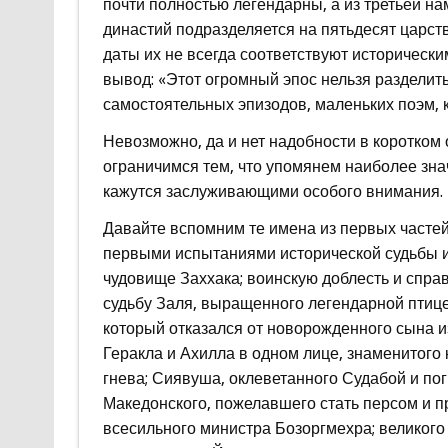
почти полностью легендарны, а из третьей н
династий подразделяется на пятьдесят царст
даты их не всегда соответствуют историчес
вывод: «Этот огромный эпос нельзя разделит
самостоятельных эпизодов, маленьких поэм, 
Невозможно, да и нет надобности в коротком 
ограничимся тем, что упомянем наиболее знач
кажутся заслуживающими особого внимания.
Давайте вспомним те имена из первых частей
первыми испытаниями исторической судьбы 
чудовище Заххака; воинскую доблесть и спра
судьбу Заля, выращенного легендарной птице
который отказался от новорожденного сына из
Геракла и Ахилла в одном лице, знаменитого
гнева; Сиявуша, оклеветанного Судабой и по
Македонского, пожелавшего стать персом и 
всесильного министра Бозоргмехра; великого