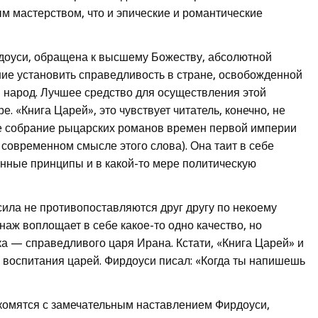
ым мастерством, что и эпические и романтические
доуси, обращена к высшему Божеству, абсолютной
ие установить справедливость в стране, освобожденной
й народ. Лучшее средство для осуществления этой
. «Книга Царей», это чувствует читатель, конечно, не
не собрание рыцарских романов времен первой империи
в современном смысле этого слова). Она таит в себе
нные принципы и в какой-то мере политическую
сила не противопоставляются друг другу по некоему
аж воплощает в себе какое-то одно качество, но
ка — справедливого царя Ирана. Кстати, «Книга Царей» и
 воспитания царей. Фирдоуси писал: «Когда ты напишешь
комятся с замечательным наставлением Фирдоуси,