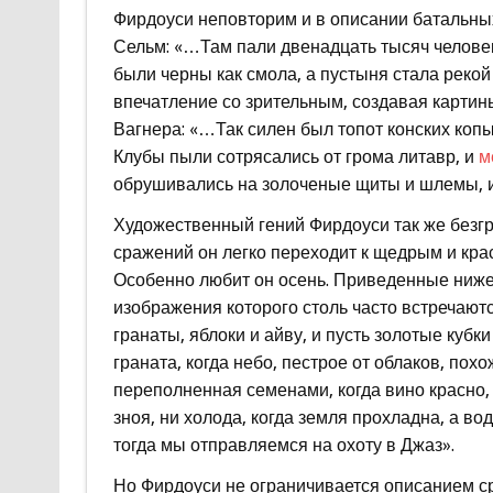
Фирдоуси неповторим и в описании батальных 
Сельм: «…Там пали двенадцать тысяч челове
были черны как смола, а пустыня стала рекой
впечатление со зрительным, создавая картин
Вагнера: «…Так силен был топот конских копы
Клубы пыли сотрясались от грома литавр, и
м
обрушивались на золоченые щиты и шлемы, и
Художественный гений Фирдоуси так же безгра
сражений он легко переходит к щедрым и кр
Особенно любит он осень. Приведенные ниже
изображения которого столь часто встречают
гранаты, яблоки и айву, и пусть золотые кубки
граната, когда небо, пестрое от облаков, пох
переполненная семенами, когда вино красно, к
зноя, ни холода, когда земля прохладна, а 
тогда мы отправляемся на охоту в Джаз».
Но Фирдоуси не ограничивается описанием с