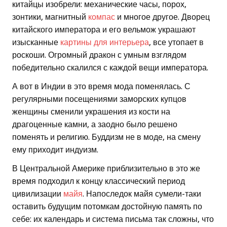
китайцы изобрели: механические часы, порох,
зонтики, магнитный
компас
и многое другое. Дворец
китайского императора и его вельмож украшают
изысканные
картины для интерьера
, все утопает в
роскоши. Огромный дракон с умным взглядом
победительно скалился с каждой вещи императора.
А вот в Индии в это время мода поменялась. С
регулярными посещениями заморских купцов
женщины сменили украшения из кости на
драгоценные камни, а заодно было решено
поменять и религию. Буддизм не в моде, на смену
ему приходит индуизм.
В Центральной Америке приблизительно в это же
время подходил к концу классический период
цивилизации
майя
. Напоследок майя сумели-таки
оставить будущим потомкам достойную память по
себе: их календарь и система письма так сложны, что