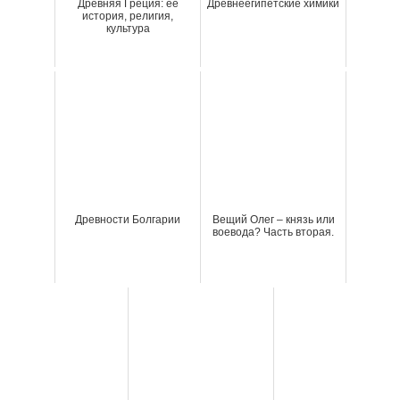
Древняя Греция: ее
Древнеегипетские химики
история, религия,
культура
Древности Болгарии
Вещий Олег – князь или
воевода? Часть вторая.