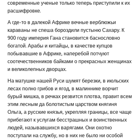
современные ученые только теперь приступили к их
расшифровке.
А где-то в далекой Африке вечные верблюжьи
караваны не спеша бороздили пустыню Сахару. К
900 году империя Гана становится баснословно
богатой. Арабы и китайцы, в качестве купцов
побывавшие в Африке, наперебой потчуют
соотечественников байками о прекрасных женщинах
и великолепных дворцах.
На матушке нашей Руси шумят березки, в июльских
лесах полно грибов и ягод, в малиннике ворчит
бурый мишка, в речках резвится плотва, правит всем
этим лесным да болотистым царством княгиня
Ольга, а русские князья, укрепляя границы, все чаще
прибегают к услугам бесстрашных и воинственных
людей, называвшихся варягами. Они охотно
поступали на службу, но в них не было ни особой