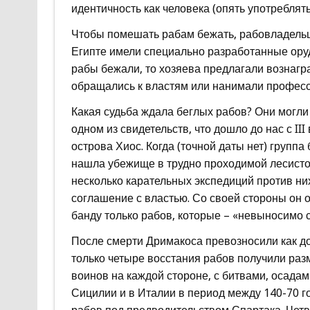
идентичность как человека (опять употреблять
Чтобы помешать рабам бежать, рабовладельц
Египте имели специально разработанные ору
рабы бежали, то хозяева предлагали вознагра
обращались к властям или нанимали професс
Какая судьба ждала беглых рабов? Они могли 
одном из свидетельств, что дошло до нас с I
острова Хиос. Когда (точной даты нет) групп
нашла убежище в трудно проходимой лесистой
несколько карательных экспедиций против ни
соглашение с властью. Со своей стороны он
банду только рабов, которые – «невыносимо 
После смерти Дримакоса превозносили как до
только четыре восстания рабов получили ра
воинов на каждой стороне, с битвами, осадам
Сицилии и в Италии в период между 140-70 