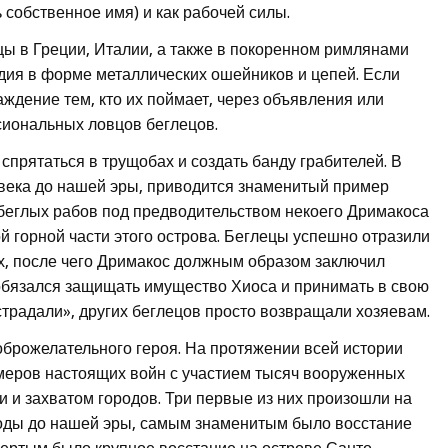
 собственное имя) и как рабочей силы.
ы в Греции, Италии, а также в покоренном римлянами
дия в форме металлических ошейников и цепей. Если
ждение тем, кто их поймает, через объявления или
иональных ловцов беглецов.
спрятаться в трущобах и создать банду грабителей. В
II века до нашей эры, приводится знаменитый пример
а беглых рабов под предводительством некоего Дримакоса
 горной части этого острова. Беглецы успешно отразили
х, после чего Дримакос должным образом заключил
 обязался защищать имущество Хиоса и принимать в свою
страдали», других беглецов просто возвращали хозяевам.
брожелательного героя. На протяжении всей истории
змеров настоящих войн с участием тысяч вооруженных
и и захватом городов. Три первые из них произошли на
годы до нашей эры, самым знаменитым было восстание