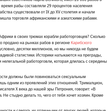
о время рабы составляли 29 процентов населения
ства существовали от IX до XV столетия и начали
 пришла торговля африканскими и азиатскими рабами.
Африки в своих трюмах корабли работорговцев? Сколько
о продано на рынках рабов в регионе
Карибского
условно, десятки миллионов, но мы никогда не будем
авдивой статистики. Историки натыкаются на преграды,
и нелегальной работорговли, которая длилась с середины
ности должны были повиноваться сексуальным
ишь одним из проявлений этих отношений. Трималцион,
исателя X века до нашей эры Петрония, говорит: «В
 Не стыдно делать то, чего от тебя хочет хозяин. Кроме
чности и сделать их отличными от других людей, которые