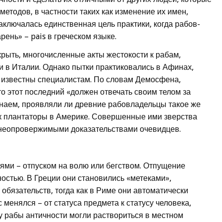
етодов, в частности таких как изменение их имен,
аключалась единственная цель практики, когда рабов-
ень» – pais в греческом языке.
крыть, многочисленные акты жестокости к рабам,
и в Италии. Однако пытки практиковались в Афинах,
 известны специалистам. По словам Демосфена,
то этот последний «должен отвечать своим телом за
наем, проявляли ли древние рабовладельцы такое же
ак плантаторы в Америке. Совершенные ими зверства
 неопровержимыми доказательствами очевидцев.
ями – отпуском на волю или бегством. Отпущение
ностью. В Греции они становились «метеками»,
обязательств, тогда как в Риме они автоматически
 менялся – от статуса предмета к статусу человека,
 рабы античности могли раствориться в местном