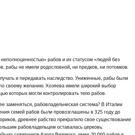
 неполноценностью» рабов и их статусом «людей без
в, рабы не имели родословной, ни предков, ни потомков.
олучать и передавать наследство. Униженные, рабы были
 по своему желанию. Хозяева имели широкий выбор
щью которых могли контролировать тело рабов.
рее заменяться, рабовладельческая система? В Италии
ния семей рабов были провозглашены в 325 году до
ориков, древнее рабство прекратило свое существование
 большим рабовладельцем оставалась церковь;
айших советников Карла Великого, имел 20 000 рабов в