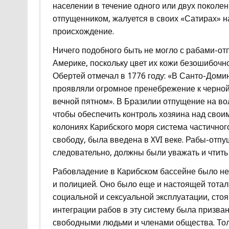
населении в течение одного или двух поколен
отпущенником, жалуется в своих «Сатирах» на
происхождение.
Ничего подобного быть не могло с рабами-от
Америке, поскольку цвет их кожи безошибочн
Обертей отмечал в 1776 году: «В Санто-Доми
проявляли огромное пренебрежение к черной
вечной пятном». В Бразилии отпущение на в
чтобы обеспечить контроль хозяина над свои
колониях Карибского моря система частичног
свободу, была введена в XVI веке. Рабы-отпу
следовательно, должны были уважать и чтить и
Рабовладение в Карибском бассейне было не
и полицией. Оно было еще и настоящей тотал
социальной и сексуальной эксплуатации, сто
интеграции рабов в эту систему была призван
свободными людьми и членами общества. Толь