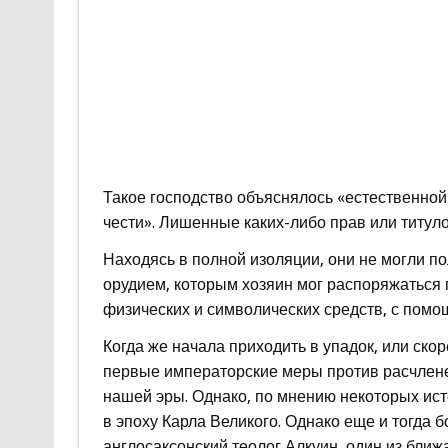
Такое господство объяснялось «естественной
чести». Лишенные каких-либо прав или титуло
Находясь в полной изоляции, они не могли п
орудием, которым хозяин мог распоряжаться
физических и символических средств, с помо
Когда же начала приходить в упадок, или ско
первые императорские меры против расчлене
нашей эры. Однако, по мнению некоторых ист
в эпоху Карла Великого. Однако еще и тогда
англосаксонский теолог Алкуин, один из ближ