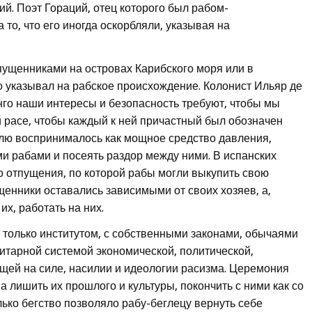
ий. Поэт Гораций, отец которого был рабом-
 то, что его иногда оскорбляли, указывая на
пущенниками на островах Карибского моря или в
о указывал на рабское происхождение. Колонист Ильяр де
нго наши интересы и безопасность требуют, чтобы мы
 расе, чтобы каждый к ней причастный был обозначен
олю воспринималось как мощное средство давления,
ми рабами и посеять раздор между ними. В испанских
о отпущения, по которой рабы могли выкупить свою
щенники оставались зависимыми от своих хозяев, а,
х, работать на них.
 только институтом, с собственными законами, обычаями
итарной системой экономической, политической,
ящей на силе, насилии и идеологии расизма. Церемония
а лишить их прошлого и культуры, покончить с ними как со
ко бегство позволяло рабу-беглецу вернуть себе