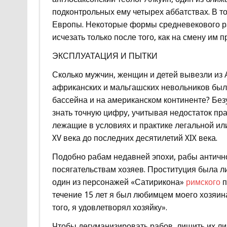
подконтрольных ему четырех аббатствах. В т
Европы. Некоторые формы средневекового раб
исчезать только после того, как на смену им
ЭКСПЛУАТАЦИЯ И ПЫТКИ
Сколько мужчин, женщин и детей вывезли из 
африканских и мальгашских невольников был
бассейна и на американском континенте? Без
знать точную цифру, учитывая недостаток пр
лежащие в условиях и практике легальной ил
XV века до последних десятилетий XIX века.
Подобно рабам недавней эпохи, рабы антич
посягательствам хозяев. Проституция была л
один из персонажей «Сатирикона»
римского
п
течение 15 лет я был любимцем моего хозяина.
того, я удовлетворял хозяйку».
Чтобы дегуманизировать рабов, лишить их ли