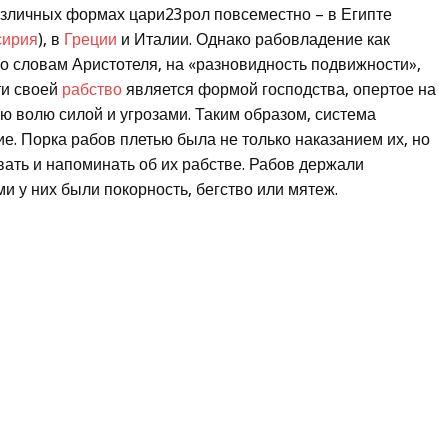
азличных формах цари23рол повсеместно – в Египте
сирия
), в
Греции
и Италии. Однако рабовладение как
по словам Аристотеля, на «разновидность подвижности»,
ти своей
рабство
является формой господства, опертое на
ю волю силой и угрозами. Таким образом, система
е. Порка рабов плетью была не только наказанием их, но
вать и напоминать об их рабстве. Рабов держали
и у них были покорность, бегство или мятеж.