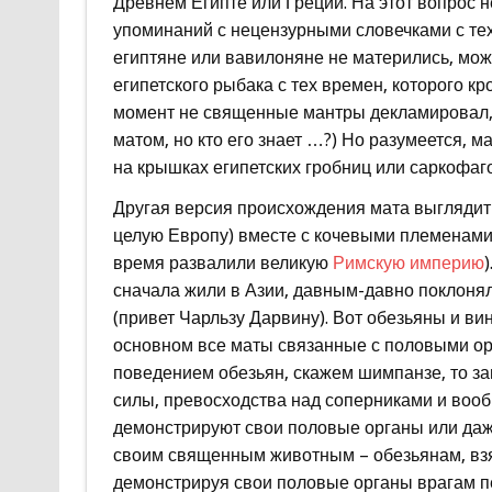
Древнем Египте или Греции. На этот вопрос н
упоминаний с нецензурными словечками с тех п
египтяне или вавилоняне не матерились, може
египетского рыбака с тех времен, которого кр
момент не священные мантры декламировал,
матом, но кто его знает …?) Но разумеется, 
на крышках египетских гробниц или саркофаго
Другая версия происхождения мата выглядит 
целую Европу) вместе с кочевыми племенам
время развалили великую
Римскую империю
сначала жили в Азии, давным-давно поклоня
(привет Чарльзу Дарвину). Вот обезьяны и ви
основном все маты связанные с половыми ор
поведением обезьян, скажем шимпанзе, то з
силы, превосходства над соперниками и вооб
демонстрируют свои половые органы или даже
своим священным животным – обезьянам, взя
демонстрируя свои половые органы врагам пер