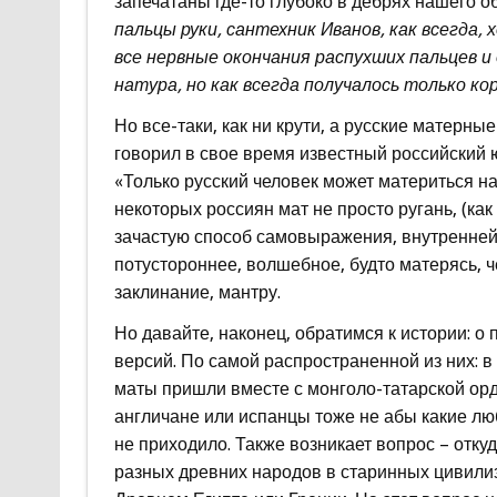
запечатаны где-то глубоко в дебрях нашего о
пальцы руки, сантехник Иванов, как всегда,
все нервные окончания распухших пальцев и
натура, но как всегда получалось только ко
Но все-таки, как ни крути, а русские матерны
говорил в свое время известный российский 
«Только русский человек может материться на 
некоторых россиян мат не просто ругань, (ка
зачастую способ самовыражения, внутренней э
потустороннее, волшебное, будто матерясь, 
заклинание, мантру.
Но давайте, наконец, обратимся к истории: 
версий. По самой распространенной из них: 
маты пришли вместе с монголо-татарской ордо
англичане или испанцы тоже не абы какие лю
не приходило. Также возникает вопрос – откуд
разных древних народов в старинных цивили