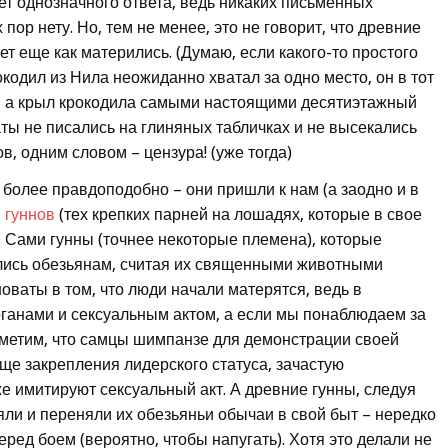
ет однозначного ответа, ведь никаких письменных
ор нету. Но, тем не менее, это не говорит, что древние
т еще как матерились. (Думаю, если какого-то простого
окодил из Нила неожиданно хватал за одно место, он в тот
 а крыл крокодила самыми настоящими десятиэтажный
маты не писались на глиняных табличках и не высекались
в, одним словом – цензура! (уже тогда)
более правдоподобно – они пришли к нам (а заодно и в
и
гуннов
(тех крепких парней на лошадях, которые в свое
). Сами гунны (точнее некоторые племена), которые
лись обезьянам, считая их священными животными
новаты в том, что люди начали матерятся, ведь в
ганами и сексуальным актом, а если мы понаблюдаем за
аметим, что самцы шимпанзе для демонстрации своей
ще закрепления лидерского статуса, зачастую
 имитируют сексуальный акт. А древние гунны, следуя
ли и переняли их обезьяньи обычаи в свой быт – нередко
ед боем (вероятно, чтобы напугать). Хотя это делали не