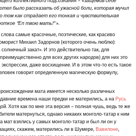
бщего коллективного подсознания – «
защемив себе
 хотел было рассказать об ужасной боли, которая мучил
 о том как страдает его тонкая и чувствительная
роткое “Еп твою мать!”
».
е слова самые красочные, поэтические, как красиво
юморист Михаил Задорнов (которого очень люблю):
солнечный закат». И это действительно так, для
к преимущественно для всех других народов) для них это
кспрессии, даже восхищение. И в этом что-то есть такое
человек говорит определенную магическую формулу,
о происхождении мата имеется несколько различных
в давние времена наши предки не матерились, а на
Русь
й. Хотя как по мне эта версия – полная чушь, ведь те же
бители матернуться, однако никаких монголо-татар к ним
а мат взялись у самых монголо-татар и был ли он у
зациях, скажем, матерились ли в Шумере,
Вавилоне
,