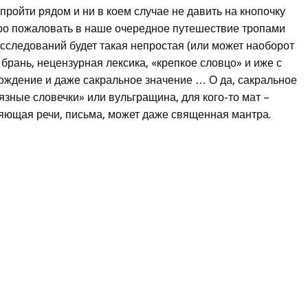
о пройти рядом и ни в коем случае не давить на кнопочку
бро пожаловать в наше очередное путешествие тропами
исследований будет такая непростая (или может наоборот
, брань, нецензурная лексика, «крепкое словцо» и иже с
схождение и даже сакральное значение … О да, сакральное
рязные словечки» или вульгращина, для кого-то мат –
яющая речи, письма, может даже священная мантра.