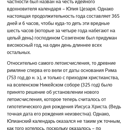
частности был назван на честь идейного
вдохновителя календаря – Юлия Цезаря. Однако
настоящая продолжительность года составляет 365
дней и 6 часов, чтобы куда-то деть эти вредные
шесть часов (которые за четыре года набегают на
целый день) господином Созигеном был придуман
високосный год, на один день длиннее всех
остальных.
Относительно самого летоисчисления, то древние
римляне сперва его вели от даты основания Рима
(753 год до н. э.), и только с приходом христианства,
на вселенском Никейском соборе (325 год) было
принято решение об установлении нового
летоисчисления, которое теперь считалось от
гипотетического дня рождения Иисуса Христа. (Ведь
точная дата его рождения неизвестна). Однако,
Юлианский календарь оказался не таким уж точным,
как того хотелось, поскольку оказалось – по