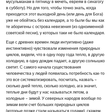
мусульманам в пятницу в мечеть, евреям в синагогу
в субботу). Но для того, чтобы точно знать, когда
приходится этот выходной день (или день для Бога)
уже не обойтись без календаря, а то были бы мы как
те аборигены с острова невезения (из одноименной
советской песни), у которых таки не было календаря.
Еще с древних времен люди интуитивно (даже
инстинктивно) чувствовали изменения природных
циклов, видели, что в одну пору года тепло, в другую
холодную, в одну дождик падает, а другую солнышко
светит. С самого начала существования
человечества у людей появилась потребность как-то
это все систематизировать, посчитать, назвать –
сколько дней тепло, сколько холодно, ага значит,
теплые дни будут у нас называться летом, а
холодные – зимой. У северных народов вообще по
зимам вели счет больших природных циклов
(которые позже стали называться годами), скажем,