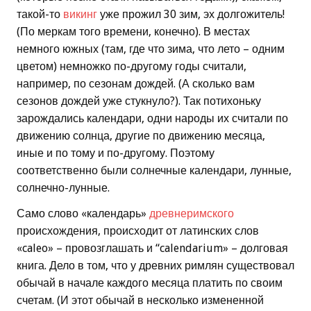
такой-то
викинг
уже прожил 30 зим, эх долгожитель!
(По меркам того времени, конечно). В местах
немного южных (там, где что зима, что лето – одним
цветом) немножко по-другому годы считали,
например, по сезонам дождей. (А сколько вам
сезонов дождей уже стукнуло?). Так потихоньку
зарождались календари, одни народы их считали по
движению солнца, другие по движению месяца,
иные и по тому и по-другому. Поэтому
соответственно были солнечные календари, лунные,
солнечно-лунные.
Само слово «календарь»
древнеримского
происхождения, происходит от латинских слов
«caleo» – провозглашать и “calendarium» – долговая
книга. Дело в том, что у древних римлян существовал
обычай в начале каждого месяца платить по своим
счетам. (И этот обычай в несколько измененной