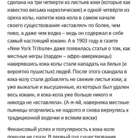
сделана на три четверти из листьев коки (которые как
известно весьма наркотические) и одной четвёрти из
ореха колы, напиток кока-кола в самом начале
своего существования «вставлял» по более, чем
пиво, а даже чем водка – ведь он содержал в себе
самый настоящий кокаин. А в 1903 году в газете
«New York Tribune» даже появилась статья о том, как
местные негры (пардон – афро-американцы)
накирявшись кока-колы стали нападать на белых (и
вероятно пушистых) людей. После этого скандала в
кока-колу стали добавлять не свежие листья коки, а
уже выжатые и высушенные, из которых был удален
весь кокаин, и кока-кола уже больше никого и
никогда не «вставляла». (А-я-яй, наверняка местные
пьяницы огорчились не надолго и снова вернулись к
традиционной водочки и всяким виски)
Финансовый успех и популярность к кока-коле
пришли не сразу. В первый год существования