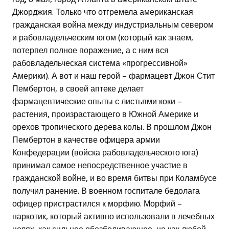
Джорджия. Только что отгремела американская
гражданская война между индустриальным севером
и рабовладельческим югом (который как знаем,
потерпел полное поражение, а с ним вся
рабовладельческая система «прогрессивной»
Америки). А вот и наш герой – фармацевт Джон Стит
Пембертон, в своей аптеке делает
фармацевтические опыты с листьями коки –
растения, произрастающего в Южной Америке и
орехов тропического дерева колы. В прошлом Джон
Пембертон в качестве офицера армии
Конфедерации (войска рабовладельческого юга)
принимал самое непосредственное участие в
гражданской войне, и во время битвы при Коламбусе
получил ранение. В военном госпитале бедолага
офицер пристрастился к морфию. Морфий –
наркотик, который активно использовали в лечебных