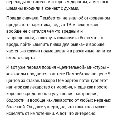
переходы по тяжелым и горным дорогам, а местные
шаманы входили в коннект с духами.
Правда сначала Пембертон не знал об откровенном
вреде этого наркотика, ведь в 19-м веке кокаин
вообще не считался чем-то вредным и
запрещенным, а нюхнуть кокаинчика было что-то
вроде, пойти «выпить пивка для рывка» и вообще
частенько кокаин подмешивали в различные напитки
вместо спирта.
И вот уже первая порция «целительной» микстуры –
кока-колы продается в аптеке Пемребтона по цене 5
центов за стакан. Вскоре Пембертон патентует этот
напиток как лекарство от морфия, и еще как просто
хорошее средство для улучшения настроения,
бодрости, и вообще как лекарство от любых нервных
болезней. Он даже утверждал, что кока-кола может
исцелять от импотенции. А вот что интересно,