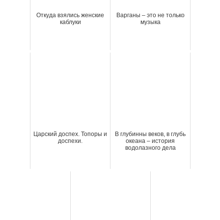
Откуда взялись женские
Варганы – это не только
каблуки
музыка
Царский доспех. Топоры и
В глубинны веков, в глубь
доспехи.
океана – история
водолазного дела