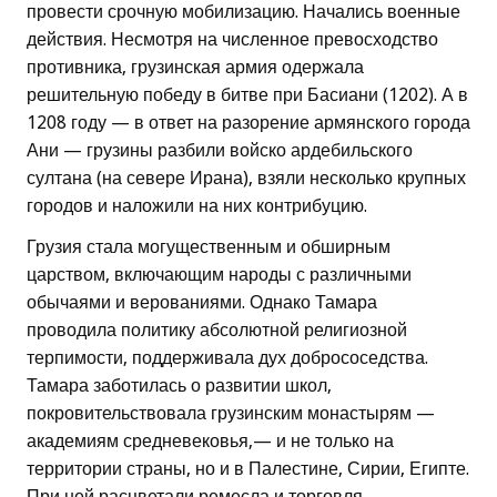
провести срочную мобилизацию. Начались военные
действия. Несмотря на численное превосходство
противника, грузинская армия одержала
решительную победу в битве при Басиани (1202). А в
1208 году — в ответ на разорение армянского города
Ани — грузины разбили войско ардебильского
султана (на севере Ирана), взяли несколько крупных
городов и наложили на них контрибуцию.
Грузия стала могущественным и обширным
царством, включающим народы с различными
обычаями и верованиями. Однако Тамара
проводила политику абсолютной религиозной
терпимости, поддерживала дух добрососедства.
Тамара заботилась о развитии школ,
покровительствовала грузинским монастырям —
академиям средневековья,— и не только на
территории страны, но и в Палестине, Сирии, Египте.
При ней расцветали ремесла и торговля.