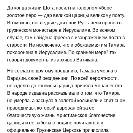
До конца жизни Шота носил на головном уборе
золотое перо — дар великой царицы великому поэту.
Возможно, последние дни свои Руставели провел в
грузинском монастыре в Иерусалиме. Во всяком
случае, там найдена фреска с изображением поэта в
старости. Не исключено, что и обожаемая им Тамара
похоронена в Иерусалиме. По крайней мере? так
говорят документы из архивов Ватикана.
Но согласно другому преданию, Тамара умерла в
Вардзии, своей резиденции. По всей вероятности,
незадолго до кончины царица приняла монашество.
В народе издавна рассказывали о том, что Тамара
не умерла, а заснула в золотой колыбели и спит сном
праведницы, который дарован ей за ее
благочестивую жизнь. Христианское благочестие
царицы и ее заботы о родине почитаются и
официально: Грузинская Церковь причислила