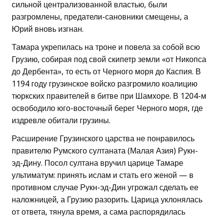
сильной централизованной властью, были
разгромлены, предатели-сановники смещены, а
Юрий вновь изгнан.
Тамара укрепилась на троне и повела за собой всю
Грузию, собирая под свой скипетр земли «от Никопса
до Дербента», то есть от Черного моря до Каспия. В
1194 году грузинское войско разгромило коалицию
тюркских правителей в битве при Шамхоре. В 1204-м
освободило юго-восточный берег Черного моря, где
издревле обитали грузины.
Расширение Грузинского царства не понравилось
правителю Румского султаната (Малая Азия) Рукн-
эд-Дину. Посол султана вручил царице Тамаре
ультиматум: принять ислам и стать его женой — в
противном случае Рукн-эд-Дин угрожал сделать ее
наложницей, а Грузию разорить. Царица уклонялась
от ответа, тянула время, а сама распорядилась