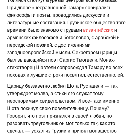
Тбилиси стал культурным центром всего Кавказа.
При дворе «несравненной Тамар» собирались
философы и поэты, проводились дискуссии и
литературные состязания. Грузинское общество того
времени было знакомо с трудами
византийских
и
армянских философов и богословов, с арабской и
персидской поэзией, с достижениями
западноевропейской мысли. Секретарем царицы
был выдающийся поэт Саргис Тмогвели. Монах-
стихотворец Шавтели сопровождал Тамару во всех
походах и лучшие строки посвятил, естественно, ей.
Царицу беззаветно любил Шота Руставели — так
утверждает молва, а стихи его служат тому
неоспоримым свидетельством. И все-таки именно
Шота покинул свою повелительницу. Почему?
Говорят, что поэт признался в своей любви, но
разорвать треугольник он мог только так, как это
сделал, — уехал из Грузии и принял монашество.