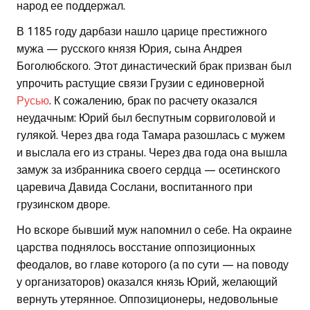
народ ее поддержал.
В 1185 году дарбази нашло царице престижного
мужа — русского князя Юрия, сына Андрея
Боголюбского. Этот династический брак призван был
упрочить растущие связи Грузии с единоверной
Русью
. К сожалению, брак по расчету оказался
неудачным: Юрий был беспутным сорвиголовой и
гулякой. Через два года Тамара разошлась с мужем
и выслала его из страны. Через два года она вышла
замуж за избранника своего сердца — осетинского
царевича Давида Сослани, воспитанного при
грузинском дворе.
Но вскоре бывший муж напомнил о себе. На окраине
царства поднялось восстание оппозиционных
феодалов, во главе которого (а по сути — на поводу
у организаторов) оказался князь Юрий, желающий
вернуть утерянное. Оппозиционеры, недовольные