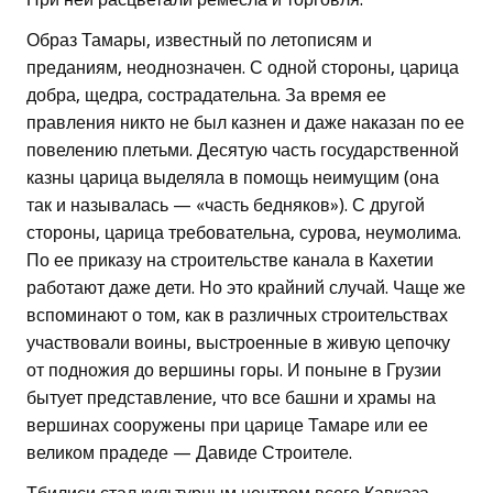
Образ Тамары, известный по летописям и
преданиям, неоднозначен. С одной стороны, царица
добра, щедра, сострадательна. За время ее
правления никто не был казнен и даже наказан по ее
повелению плетьми. Десятую часть государственной
казны царица выделяла в помощь неимущим (она
так и называлась — «часть бедняков»). С другой
стороны, царица требовательна, сурова, неумолима.
По ее приказу на строительстве канала в Кахетии
работают даже дети. Но это крайний случай. Чаще же
вспоминают о том, как в различных строительствах
участвовали воины, выстроенные в живую цепочку
от подножия до вершины горы. И поныне в Грузии
бытует представление, что все башни и храмы на
вершинах сооружены при царице Тамаре или ее
великом прадеде — Давиде Строителе.