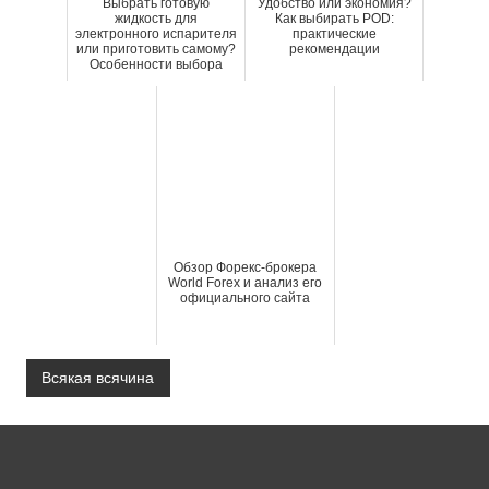
Выбрать готовую
Удобство или экономия?
жидкость для
Как выбирать POD:
электронного испарителя
практические
или приготовить самому?
рекомендации
Особенности выбора
Обзор Форекс-брокера
World Forex и анализ его
официального сайта
Всякая всячина