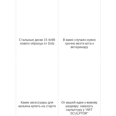
Стальные диски 15 4x98
В каких случаях нужно
нового образца от Dotz
срочно везти кота к
ветеринару
Какие аксессуары для
От вашей идеи к живому
кальяна купить на старте
шедевру: заказать
скульптуру у “ART
SCULPTOR”