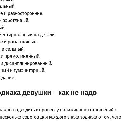
ельный.
е и разносторонние.
и заботливый.
ый.
иентированный на детали.
е и романтичные.
 и сильный.
 и прямолинейный.
 и дисциплинированный.
ный и гуманитарный.
адание
диака девушки – как не надо
важно подходить к процессу налаживания отношений с
есколько советов для каждого знака зодиака о том, чего