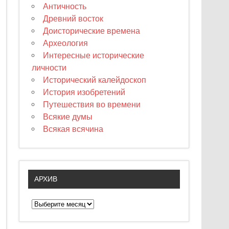
Античность
Древний восток
Доисторические времена
Археология
Интересные исторические
личности
Исторический калейдоскоп
История изобретений
Путешествия во времени
Всякие думы
Всякая всячина
АРХИВ
А
р
х
и