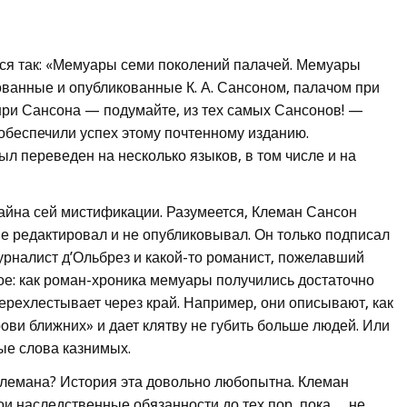
ся так: «Мемуары семи поколений палачей. Мемуары
ванные и опубликованные К. А. Сансоном, палачом при
нри Сансона — подумайте, из тех самых Сансонов! —
 обеспечили успех этому почтенному изданию.
л переведен на несколько языков, в том числе и на
тайна сей мистификации. Разумеется, Клеман Сансон
 не редактировал и не опубликовывал. Он только подписал
урналист д’Ольбрез и какой-то романист, пожелавший
ое: как роман-хроника мемуары получились достаточно
ерехлестывает через край. Например, они описывают, как
ови ближних» и дает клятву не губить больше людей. Или
е слова казнимых.
 Клемана? История эта довольно любопытна. Клеман
и наследственные обязанности до тех пор, пока… не