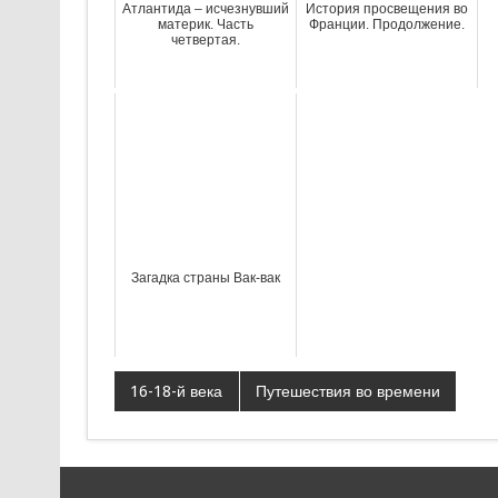
Атлантида – исчезнувший
История просвещения во
материк. Часть
Франции. Продолжение.
четвертая.
Загадка страны Вак-вак
16-18-й века
Путешествия во времени