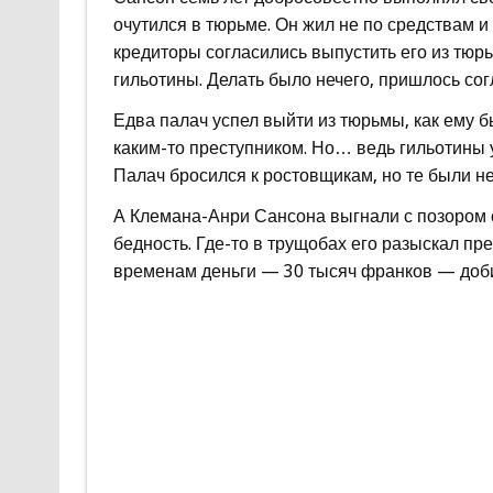
очутился в тюрьме. Он жил не по средствам и
кредиторы согласились выпустить его из тю
гильотины. Делать было нечего, пришлось сог
Едва палач успел выйти из тюрьмы, как ему 
каким-то преступником. Но… ведь гильотины у
Палач бросился к ростовщикам, но те были н
А Клемана-Анри Сансона выгнали с позором с
бедность. Где-то в трущобах его разыскал п
временам деньги — 30 тысяч франков — доби