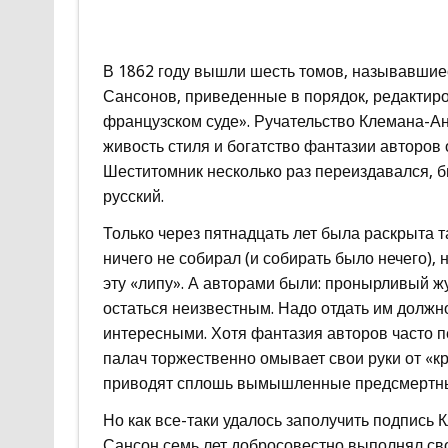
В 1862 году вышли шесть томов, называвшие
Сансонов, приведенные в порядок, редактиро
французском суде». Ручательство Клемана-А
живость стиля и богатство фантазии авторов
Шеститомник несколько раз переиздавался, бы
русский.
Только через пятнадцать лет была раскрыта 
ничего не собирал (и собирать было нечего),
эту «липу». А авторами были: пронырливый ж
остаться неизвестным. Надо отдать им должн
интересными. Хотя фантазия авторов часто п
палач торжественно омывает свои руки от «кр
приводят сплошь вымышленные предсмертны
Но как все-таки удалось заполучить подпись
Сансон семь лет добросовестно выполнял сво