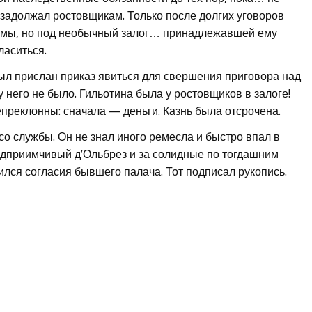
 задолжал ростовщикам. Только после долгих уговоров
рьмы, но под необычный залог… принадлежавшей ему
ласиться.
был прислан приказ явиться для свершения приговора над
 него не было. Гильотина была у ростовщиков в залоге!
епреклонны: сначала — деньги. Казнь была отсрочена.
о службы. Он не знал иного ремесла и быстро впал в
редприимчивый д’Ольбрез и за солидные по тогдашним
лся согласия бывшего палача. Тот подписал рукопись.