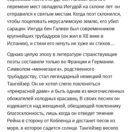
перемене мест овладела Иегудой на склоне лет: он
отправился к святым местам. Когда поэт склонился,
чтобы поцеловать иерусалимскую землю, его убил
сарацин. Иегуда бен Галеви был современником
крупнейших трубадуров (он жил в XII веке в
Испании), и стихи его ничуть не хуже их стихов…
Однако целую эпоху в литературе странствующие
поэты составили только во Франции и Германии.
Символом «миннезанга», родственного
трубадурству, стал легендарный немецкий поэт
Тангейзер. Он не хотел слепо поклоняться
«прекрасной даме» и быть одним из многочисленных
обожателей холодных красавиц. В своих песнях он
издевается над женщиной, обещающей поклоннику
благосклонность, лишь когда он отведет течение
Рейна в сторону от Кобленца и достанет песок из
моря, в которое садится солнце. Тангейзер весело