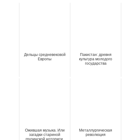
Дельцы средневековой
Пакистан: древня
Европы
культура молодого
государства
Ожившая музыка. Или
Металлургическая
загадки стариной
революция
грузинской нотописи.