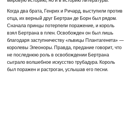
мировую историю, но и в историю литературы.
Когда два брата, Генрих и Ричард, выступили против
отца, их верный друг Бертран де Борн был рядом.
Сначала принцы потерпели поражение, и король
взял Бертрана в плен. Освобожден он был лишь
благодаря заступничеству «львицы Плантагенета» —
королевы Элеоноры. Правда, предание говорит, что
не последнюю роль в освобождении Бертрана
сыграло волшебное искусство трубадура. Король
был поражен и растроган, услышав его песни.