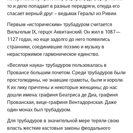
то и дело попадает в разные передряги, откуда его
спасает верный друг – ведьмак Геральт из Ривии.
Первым «историческим» трубадуром считается
Вильгельм IX, герцог Аквитанский. Он жил в 1087—
1127 годах, но еще задолго до него появились
странники, соединившие поэзию и музыку в
нерасторжимое гармоническое единство.
«Веселая наука» трубадуров пользовалась в
Провансе большим почетом. Среди трубадуров были
простолюдины, не знавшие грамоты, были и короли.
К их лику причтены и некоторые женщины; до нас
дошли имена: графиня Беатриса де Диа, графиня
Прованская, вице-графиня Вентадорнская. Даже
один монах был трубадуром.
Для трубадуров в значительной мере теряли свою
власть жесткие кастовые законы феодального