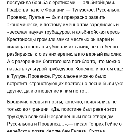
послужила борьба с еретиками — альбигойцами.
Графства на юге Франции — Тулузское, Руссильон,
Прованс, Пуатье — были прекрасно развиты
экономически, и поэтому именно там зародились и
«веселая наука» трубадуров, и альбигойская ересь.
Крестоносцы громили замки местных рыцарей и
жилища горожан и убивали их самих, не особенно
разбираясь, кто из них еретик, а кто верный католик.
А с разорением богатого юга погибло то, что можно
назвать культурой трубадуров. Конечно, и потом еще
в Тулузе, Провансе, Руссильоне можно было
встретить странствующих поэтов; но песни были уже
другие, да и отношение к ним не то…
Бродячие певцы и поэты, конечно, появлялись не
только во Франции. «Да, поистине был равен этот
трубадур великий Несравненным песнетворцам
Руссильона и Прованса…»,— писал Генрих Гейне о
еврейском поэте Иегуде бен Галеви. Охота к