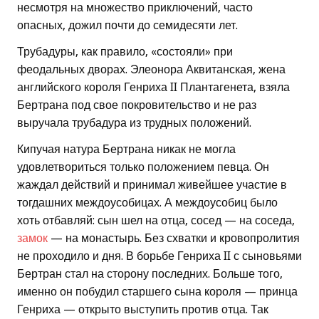
несмотря на множество приключений, часто
опасных, дожил почти до семидесяти лет.
Трубадуры, как правило, «состояли» при
феодальных дворах. Элеонора Аквитанская, жена
английского короля Генриха II Плантагенета, взяла
Бертрана под свое покровительство и не раз
выручала трубадура из трудных положений.
Кипучая натура Бертрана никак не могла
удовлетвориться только положением певца. Он
жаждал действий и принимал живейшее участие в
тогдашних междоусобицах. А междоусобиц было
хоть отбавляй: сын шел на отца, сосед — на соседа,
замок
— на монастырь. Без схватки и кровопролития
не проходило и дня. В борьбе Генриха II с сыновьями
Бертран стал на сторону последних. Больше того,
именно он побудил старшего сына короля — принца
Генриха — открыто выступить против отца. Так