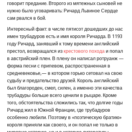
говорит предание. Второго из мятежных сыновей не
нужно было уговаривать: Ричард Львиное Сердце
сам рвался в бой.
Интересный факт: в числе пятисот дошедших до нас
имен трубадуров есть и имя короля Ричарда. В 1193
году Ричард, занявший к тому времени английский
престол, возвращался из
крестового похода
и попал
в австрийский плен. В плену он написал ротруанж —
форма песни с припевом, распространенная в
средневековье,— в котором горько сетовал на свою
судьбу и предательство друзей. Король английский
был благороден, смел, силен, а именно эти качества
трубадуры больше всего ценили в рыцаре. Кроме
того, обстоятельства сложились так, что долгие годы
Ричард жил в Южной Франции, где трубадуров
особенно любили. Поэтому в «поэтическую братию»
короля приняли как своего, и он попал не только в