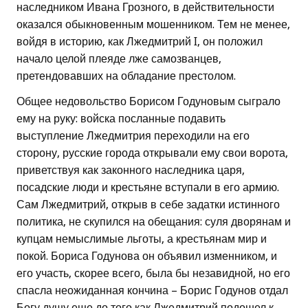
наследником Ивана Грозного, в действительности
оказался обыкновенным мошенником. Тем не менее,
войдя в историю, как Лжедмитрий I, он положил
начало целой плеяде лже самозванцев,
претендовавших на обладание престолом.
Общее недовольство Борисом Годуновым сыграло
ему на руку: войска посланные подавить
выступление Лжедмитрия переходили на его
сторону, русские города открывали ему свои ворота,
приветствуя как законного наследника царя,
посадские люди и крестьяне вступали в его армию.
Сам Лжедмитрий, открыв в себе задатки истинного
политика, не скупился на обещания: суля дворянам и
купцам немыслимые льготы, а крестьянам мир и
покой. Бориса Годунова он объявил изменником, и
его участь, скорее всего, была бы незавидной, но его
спасла неожиданная кончина – Борис Годунов отдал
Богу душу еще до того как Лжедмитрий подошел к