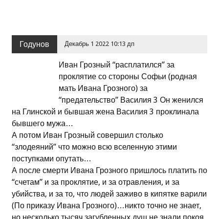
Годунов
Декабрь 1 2022 10:13 дп
Иван Грозный “расплатился” за
проклятие со стороны Софьи (родная
мать Ивана Грозного) за
“предательство” Василия 3 Он женился
на Глинской и бывшая жена Василия 3 проклинала
бывшего мужа…
А потом Иван Грозный совершил столько
“злодеяний” что можно всю вселенную этими
поступками опутать…
А после смерти Ивана Грозного пришлось платить по
“счетам” и за проклятие, и за отравления, и за
убийства, и за то, что людей заживо в кипятке варили
(По приказу Ивана Грозного)…никто точно не знает,
но несколько тысяч загубленных душ не знали покоя