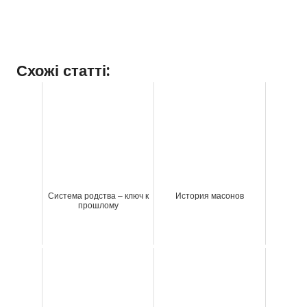
Схожі статті:
Система родства – ключ к
История масонов
прошлому