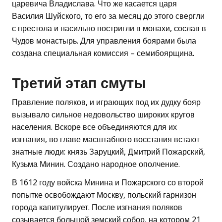
царевича Владислава. Что же касается царя
Василия Шуйского, то его за месяц до этого свергли
с престола и насильно постригли в монахи, сослав в
Чудов монастырь. Для управления боярами была
создана специальная комиссия – семибоярщина.
Третий этап смуты
Правление поляков, и играющих под их дудку бояр
вызывало сильное недовольство широких кругов
населения. Вскоре все объединяются для их
изгнания, во главе масштабного восстания встают
знатные люди: князь Заруцкий, Дмитрий Пожарский,
Кузьма Минин. Создано народное ополчение.
В 1612 году войска Минина и Пожарского со второй
попытке освобождают Москву, польский гарнизон
города капитулирует. После изгнания поляков
созывается большой земский собор, на котором 21