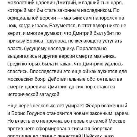
малолетний царевич Дмитрий, младший сын царя,
который мог бы стать законным наследником. По
официальной версии – «мальчик сам напоролся на
нож, когда играл». Разумеется, в этот вздор никто не
верит, и многие думают, что Дмитрий был убит по
приказу Бориса Годунова, не желающего уступать
власть будущему наследнику. Параллельно
выдвигались и другие версии смерти мальчика,
среди которых была и такая, что Дмитрию удалось
спастись. Впоследствии это еще ой как аукнется для
московских бояр. Действительные обстоятельства
смерти царевича Дмитрия до сих пор остаются
исторической загадкой
Еще через несколько лет умирает Федор блаженный
и Борис Годунов становится новым законным царем.
Но власть его непрочна, во первых в самой Москве
против него сформирована сильная боярская
оппозиция во главе с династией Шуйских, а во