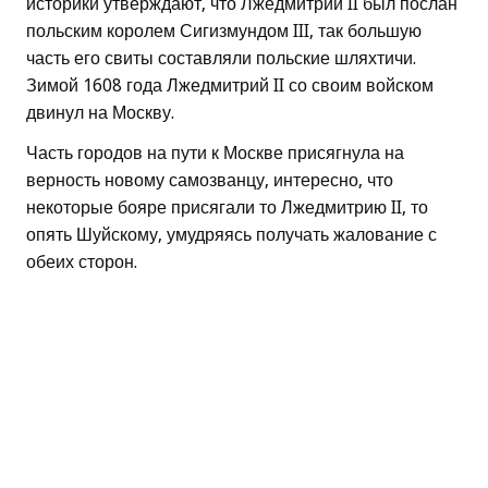
историки утверждают, что Лжедмитрий II был послан
польским королем Сигизмундом III, так большую
часть его свиты составляли польские шляхтичи.
Зимой 1608 года Лжедмитрий II со своим войском
двинул на Москву.
Часть городов на пути к Москве присягнула на
верность новому самозванцу, интересно, что
некоторые бояре присягали то Лжедмитрию II, то
опять Шуйскому, умудряясь получать жалование с
обеих сторон.