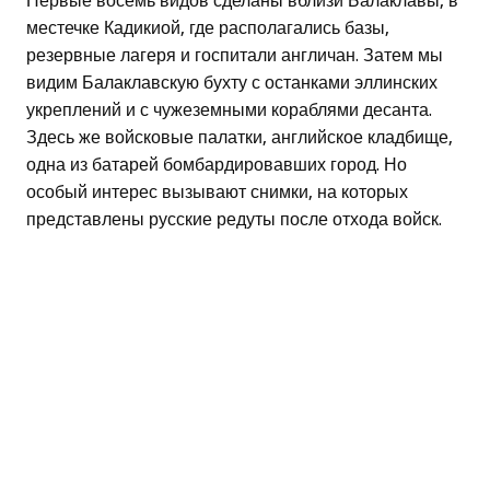
Первые восемь видов сделаны вблизи Балаклавы, в
местечке Кадикиой, где располагались базы,
резервные лагеря и госпитали англичан. Затем мы
видим Балаклавскую бухту с останками эллинских
укреплений и с чужеземными кораблями десанта.
Здесь же войсковые палатки, английское кладбище,
одна из батарей бомбардировавших город. Но
особый интерес вызывают снимки, на которых
представлены русские редуты после отхода войск.