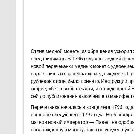
Отлив медной монеты из обращения ускорил 
предпринимать. В 1796 году «последний фавор
новой перечеканки медных монет с удвоением
падает лишь из-за нехватки медных денег. П
рублевой стопе, было принято. Инструкции п
скорее, «без всякой огласки, и отнюдь новой
сей до публикования высочайшего манифеста 
Перечеканка началась в конце лета 1796 го
в январе следующего, 1797 года. Но 6 ноября
матери новый император — Павел, не одобря
новорожденную монету, так и не увидевшую св