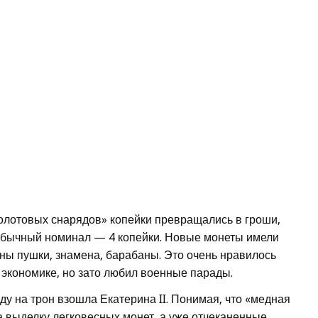
молотовых снарядов» копейки превращались в гроши,
еобычный номинал — 4 копейки. Новые монеты имели
ны пушки, знамена, барабаны. Это очень нравилось
в экономике, но зато любил военные парады.
оду на трон взошла Екатерина II. Понимая, что «медная
а выделку легковесных монет, а уже отчеканенные