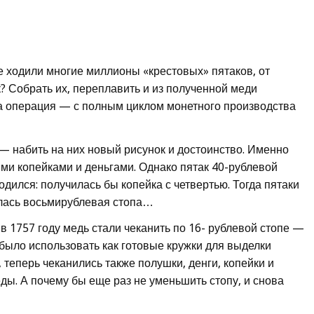
е ходили многие миллионы «крестовых» пятаков, от
к? Собрать их, переплавить и из полученной меди
та операция — с полным циклом монетного производства
— набить на них новый рисунок и достоинство. Именно
ими копейками и деньгами. Однако пятак 40-рублевой
одился: получилась бы копейка с четвертью. Тогда пятаки
лась восьмирублевая стопа…
 в 1757 году медь стали чеканить по 16- рублевой стопе —
было использовать как готовые кружки для выделки
 теперь чеканились также полушки, денги, копейки и
еды. А почему бы еще раз не уменьшить стопу, и снова