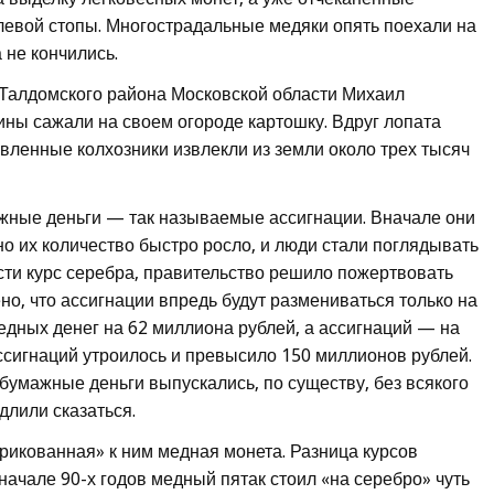
левой стопы. Многострадальные медяки опять поехали на
не кончились.
Талдомского района Московской области Михаил
ны сажали на своем огороде картошку. Вдруг лопата
ивленные колхозники извлекли из земли около трех тысяч
ажные деньги — так называемые ассигнации. Вначале они
но их количество быстро росло, и люди стали поглядывать
асти курс серебра, правительство решило пожертвовать
о, что ассигнации впредь будут размениваться только на
едных денег на 62 миллиона рублей, а ассигнаций — на
ассигнаций утроилось и превысило 150 миллионов рублей.
умажные деньги выпускались, по существу, без всякого
длили сказаться.
рикованная» к ним медная монета. Разница курсов
 начале 90-х годов медный пятак стоил «на серебро» чуть