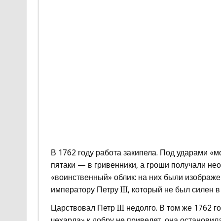
В 1762 году работа закипела. Под ударами «
пятаки — в гривенники, а гроши получали н
«воинственный» облик: на них были изображе
императору Петру III, который не был силен 
Царствовал Петр III недолго. В том же 1762 г
чехарда» к добру не приведет, она остановил